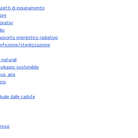
spetti di inquinamento
tore
orativi
dio
asporto energetico radiativo
sinfezione/sterilizzazione
 naturali
viluppo sostenibile
ua, aria
losi
duale dalle cadute
cesso