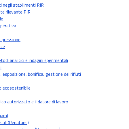
 negli stabilimenti RIR
nte rilevante PIR
le
operativa
a pressione
nce
odi analitici e indagini sperimentali
i
sposizione, bonifica, gestione dei rifiuti
po ecosostenibile
co autorizzato e il datore di lavoro
nam)
sali (Renatuns)