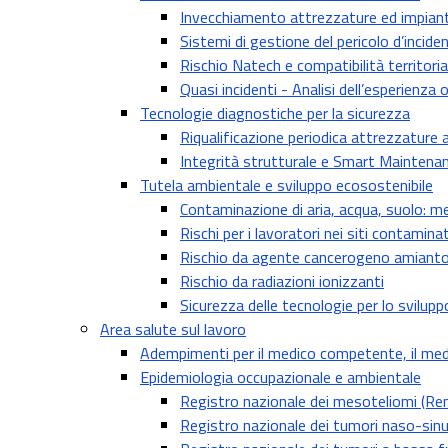
Invecchiamento attrezzature ed impianti
Sistemi di gestione del pericolo d’incide
Rischio Natech e compatibilità territoria
Quasi incidenti - Analisi dell’esperienza 
Tecnologie diagnostiche per la sicurezza
Riqualificazione periodica attrezzature 
Integrità strutturale e Smart Maintena
Tutela ambientale e sviluppo ecosostenibile
Contaminazione di aria, acqua, suolo: met
Rischi per i lavoratori nei siti contaminat
Rischio da agente cancerogeno amianto: e
Rischio da radiazioni ionizzanti
Sicurezza delle tecnologie per lo svilup
Area salute sul lavoro
Adempimenti per il medico competente, il medi
Epidemiologia occupazionale e ambientale
Registro nazionale dei mesoteliomi (Re
Registro nazionale dei tumori naso-sinu