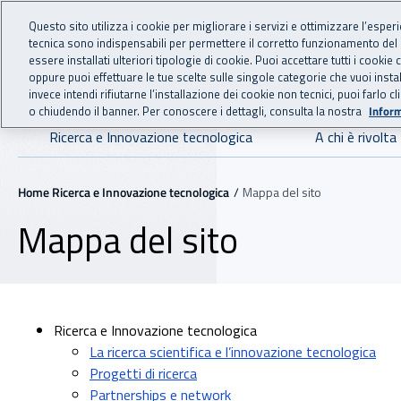
For international visitors
Vai al menu principale
Vai al contenuto principale
Questo sito utilizza i cookie per migliorare i servizi e ottimizzare l’esper
tecnica sono indispensabili per permettere il corretto funzionamento del
essere installati ulteriori tipologie di cookie. Puoi accettare tutti i cook
RICERCA E IN
INAIL - Istituto Nazionale
oppure puoi effettuare le tue scelte sulle singole categorie che vuoi ins
invece intendi rifiutarne l’installazione dei cookie non tecnici, puoi farl
o chiudendo il banner. Per conoscere i dettagli, consulta la nostra
Inform
Navigazione principale
Ricerca e Innovazione tecnologica
A chi è rivolta
Navigazione - Ti trovi in:
Home Ricerca e Innovazione tecnologica
Mappa del sito
Mappa del sito
Ricerca e Innovazione tecnologica
La ricerca scientifica e l’innovazione tecnologica
Progetti di ricerca
Partnerships e network