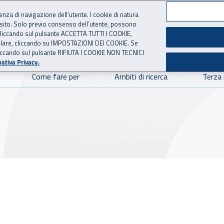
ienza di navigazione dell’utente. I cookie di natura
 sito. Solo previo consenso dell’utente, possono
ie cliccando sul pulsante ACCETTA TUTTI I COOKIE,
NOVAZIONE TECNOLOGICA
 per l'Assicurazione contro 
tallare, cliccando su IMPOSTAZIONI DEI COOKIE. Se
o cliccando sul pulsante RIFIUTA I COOKIE NON TECNICI
ativa Privacy.
Come fare per
Ambiti di ricerca
Terza