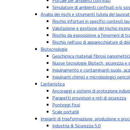
Portale per ambienti confinati
Simulatore di ambienti confinati e/o so
Analisi dei rischi e strumenti tutela del lavora
Rischio infortuni in specifici contesti lav
Valutazione e gestione del rischio incen
Rischio da esposizione a fenomeni di tr
Rischio nell’uso di apparecchiature di di
Biotecnologie
Geochimica materiali fibrosi nanometrici
Nuove tecnologie Biotech, sicurezza e s
Inquinamento e contaminanti suolo, acq
Inquinanti chimici e microbiologici perico
Cantieristica
Ancoraggi e sistemi di protezione indivi
Parapetti provvisori e reti di sicurezza
Ponteggi fissi
Scale portatili
Impianti di trasformazione, produzione e pro
Industria & Sicurezza 5.0