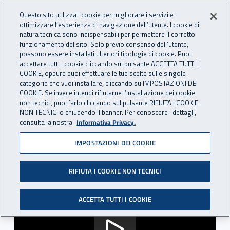
Accedi ai servizi online
For international visitors
Vai al menu principale
Vai al contenuto principale
Questo sito utilizza i cookie per migliorare i servizi e
ottimizzare l’esperienza di navigazione dell’utente. I cookie di
RICERCA E
natura tecnica sono indispensabili per permettere il corretto
Apri cerca
Apr
INNOVAZIONE
funzionamento del sito. Solo previo consenso dell’utente,
INAIL - Istituto Nazionale per 
possono essere installati ulteriori tipologie di cookie. Puoi
TECNOLOGICA
accettare tutti i cookie cliccando sul pulsante ACCETTA TUTTI I
Navigazione principale
COOKIE, oppure puoi effettuare le tue scelte sulle singole
categorie che vuoi installare, cliccando su IMPOSTAZIONI DEI
Navigazione - Ti trovi in:
Home Ricerca e Innovazione tecnologica
Terza missione
COOKIE. Se invece intendi rifiutarne l’installazione dei cookie
Valorizzazione della ricerca
Esiti BRIC
non tecnici, puoi farlo cliccando sul pulsante RIFIUTA I COOKIE
NON TECNICI o chiudendo il banner. Per conoscere i dettagli,
consulta la nostra
Informativa Privacy.
Esiti BRIC
IMPOSTAZIONI DEI COOKIE
RIFIUTA I COOKIE NON TECNICI
Video gallery
ACCETTA TUTTI I COOKIE