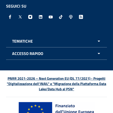
SEGUICI SU
Facebook - Sito esterno - Apertura in nuova finestra
X - Sito esterno - Apertura in nuova finestra
Instagram - Sito esterno - Apertura in nuo
Linkedin - Sito esterno - Apertura in 
Youtube - Sito esterno - Apertur
TikTok - Sito esterno - Ape
Spreaker - Sito estern
Feed RSS - Apert
TEMATICHE
APRI 
ACCESSO RAPIDO
APRI 
PNRR 2021-2026 – Next Generation EU (DL 77/2021) - Progetti
"Digitalizzazione dell’INAIL" e "Migrazione della Piattaforma Data
Lake/Data Hub al PSN"