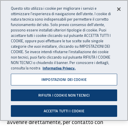
Accedi ai servizi online
For international visitors
Vai al menu principale
Vai al contenuto principale
Questo sito utilizza i cookie per migliorare i servizi e
ottimizzare l’esperienza di navigazione dell’utente. I cookie di
RICERCA E
natura tecnica sono indispensabili per permettere il corretto
Apri cerca
Apr
INNOVAZIONE
funzionamento del sito. Solo previo consenso dell’utente,
INAIL - Istituto Nazionale per 
possono essere installati ulteriori tipologie di cookie. Puoi
TECNOLOGICA
accettare tutti i cookie cliccando sul pulsante ACCETTA TUTTI I
Navigazione principale
COOKIE, oppure puoi effettuare le tue scelte sulle singole
categorie che vuoi installare, cliccando su IMPOSTAZIONI DEI
Navigazione - Ti trovi in:
Home Ricerca e Innovazione tecnologica
Ambiti di ricerca
COOKIE. Se invece intendi rifiutarne l’installazione dei cookie
Area salute sul lavoro
Rischi da agenti biologici
Zoonosi
non tecnici, puoi farlo cliccando sul pulsante RIFIUTA I COOKIE
NON TECNICI o chiudendo il banner. Per conoscere i dettagli,
consulta la nostra
Informativa Privacy.
Zoonosi
IMPOSTAZIONI DEI COOKIE
Le zoonosi sono infezioni o malattie trasmesse
RIFIUTA I COOKIE NON TECNICI
dagli animali all’uomo e causate principalmente
ACCETTA TUTTI I COOKIE
da batteri, virus e parassiti. La trasmissione può
avvenire direttamente, per contatto con