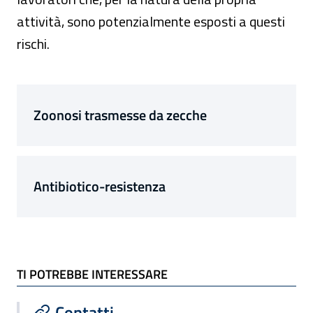
attività, sono potenzialmente esposti a questi
rischi.
Composizione
Zoonosi trasmesse da zecche
Antibiotico-resistenza
TI POTREBBE INTERESSARE
TI POTREBBE INTERESSARE
Contatti