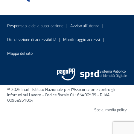
Menu di servizio
Sito interno - Apre in una nuova finestr
Sito interno - Apre
Responsabile della pubblicazione
Avviso all’utenza
Sito interno - Apre in una nuova finestra
Sito interno - Apre
Dichiarazione di accessibilità
Monitoraggio accessi
Sito interno - Apre nella stessa finestra
Mappa del sito
© 2026 Inail - Istituto Nazionale per l'Assicurazione contro gli
Infortuni sul Lavoro - Codice fiscale 01165400589 - P. IVA
00968951004
Apre
Social media policy