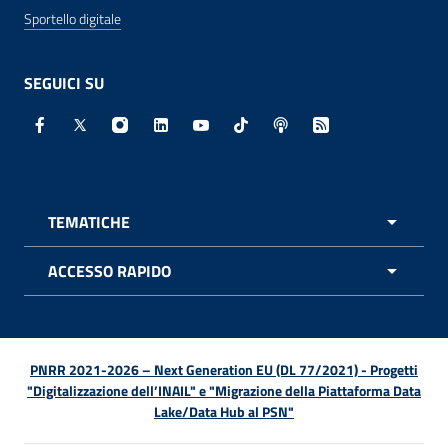
Sportello digitale
SEGUICI SU
Facebook - Sito esterno - Apertura in nuova finestra
X - Sito esterno - Apertura in nuova finestra
Instagram - Sito esterno - Apertura in nuo
Linkedin - Sito esterno - Apertura in 
Youtube - Sito esterno - Apertur
TikTok - Sito esterno - Ape
Spreaker - Sito estern
Feed RSS - Apert
TEMATICHE
APRI 
ACCESSO RAPIDO
APRI 
PNRR 2021-2026 – Next Generation EU (DL 77/2021) - Progetti
"Digitalizzazione dell’INAIL" e "Migrazione della Piattaforma Data
Lake/Data Hub al PSN"