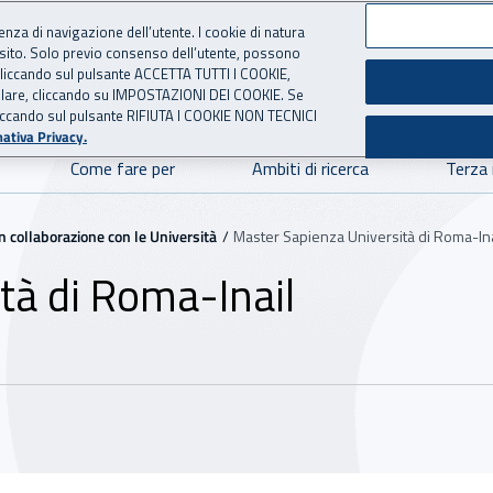
ienza di navigazione dell’utente. I cookie di natura
 sito. Solo previo consenso dell’utente, possono
ie cliccando sul pulsante ACCETTA TUTTI I COOKIE,
NOVAZIONE TECNOLOGICA
 per l'Assicurazione contro 
tallare, cliccando su IMPOSTAZIONI DEI COOKIE. Se
o cliccando sul pulsante RIFIUTA I COOKIE NON TECNICI
ativa Privacy.
Come fare per
Ambiti di ricerca
Terza
n collaborazione con le Università
Master Sapienza Università di Roma-Ina
tà di Roma-Inail