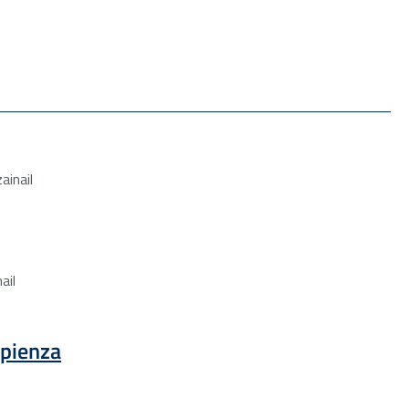
 una nuova finestra
ainail
 una nuova finestra
ail
 una nuova finestra
pienza