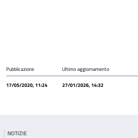
Condivisione social
Pubblicazione
Ultimo aggiornamento
17/05/2020, 11:24
27/01/2026, 14:32
Articoli correlati
NOTIZIE