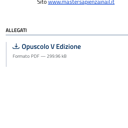
Sito
www.mastersapienzainail.it
ALLEGATI e TI POTREBBE INTERESSARE
ALLEGATI
Scarica file:
Formato PDF — Dimensione 299.96 kB
Opuscolo V Edizione
Formato PDF — 299.96 kB