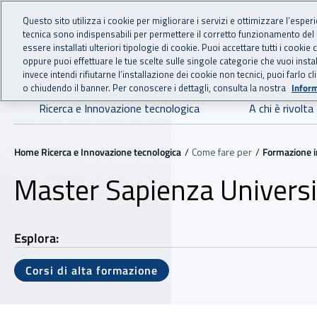
For international visitors
Vai al menu principale
Vai al contenuto principale
Questo sito utilizza i cookie per migliorare i servizi e ottimizzare l’esper
tecnica sono indispensabili per permettere il corretto funzionamento del
essere installati ulteriori tipologie di cookie. Puoi accettare tutti i cook
RICERCA E IN
INAIL - Istituto Nazionale
oppure puoi effettuare le tue scelte sulle singole categorie che vuoi ins
invece intendi rifiutarne l’installazione dei cookie non tecnici, puoi farl
o chiudendo il banner. Per conoscere i dettagli, consulta la nostra
Inform
Navigazione principale
Ricerca e Innovazione tecnologica
A chi è rivolta
Navigazione - Ti trovi in:
Home Ricerca e Innovazione tecnologica
Come fare per
Formazione i
Master Sapienza Universi
Esplora:
Corsi di alta formazione