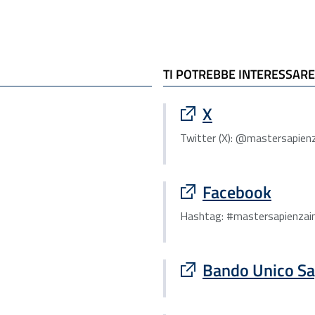
TI POTREBBE INTERESSARE
Sito esterno : apre
X
Twitter (X): @mastersapienz
Sito esterno : apre
Facebook
Hashtag: #mastersapienzain
Sito esterno : apre
Bando Unico Sa