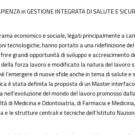
L – SAPIENZA in GESTIONE INTEGRATA DI SALUTE E SI
orama economico e sociale, legati principalmente a c
oni tecnologiche, hanno portato a una ridefinizione del
ffrire grandi opportunità di sviluppo e accrescimento d
della forza lavoro e modificato la natura del lavoro st
hé l’emergere di nuove sfide anche in tema di salute e 
ica è stata definita la proposta di un Master interfacoltà
zza nell’evoluzione del mondo del lavoro promosso dal
 di Medicina e Odontoiatria, di Farmacia e Medicina, di
ca e le strutture centrali e tecniche dell’Istituto Nazion