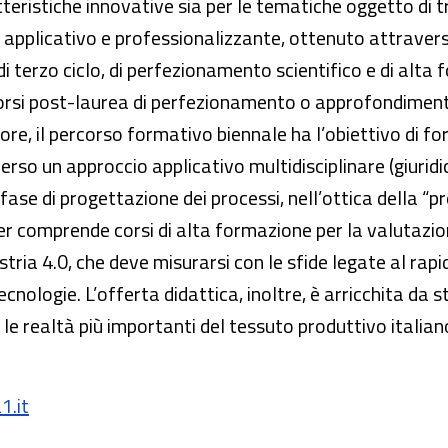
ristiche innovative sia per le tematiche oggetto di t
applicativo e professionalizzante, ottenuto attraverso
di terzo ciclo, di perfezionamento scientifico e di alt
corsi post-laurea di perfezionamento o approfondimento 
0 ore, il percorso formativo biennale ha l’obiettivo di f
erso un approccio applicativo multidisciplinare (giuridi
a fase di progettazione dei processi, nell’ottica della 
er comprende corsi di alta formazione per la valutazion
stria 4.0, che deve misurarsi con le sfide legate al rap
logie. L’offerta didattica, inoltre, è arricchita da s
a le realtà più importanti del tessuto produttivo italian
1.it