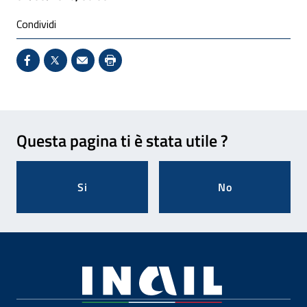
Condividi
Condividi su Facebook - Sito esterno - Apertura in 
X - Sito esterno - Apertura in nuova finestra
Invio Mail: apre il programma di posta el
Stampa pagina: scelta meno ecologic
Feedback
Questa pagina ti è stata utile ?
Si
No
Footer