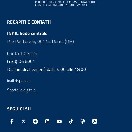
RECAPITI E CONTATTI
INAIL Sede centrale
P.le Pastore 6, 00144 Roma (RM)
Contact Center
(+39) 06.6001
Dal lunedì al venerdì dalle 9.00 alle 18.00
Inail risponde
Sportello digitale
SEGUICI SU
Facebook - Sito esterno - Apertura in nuova finestra
X - Sito esterno - Apertura in nuova finestra
Instagram - Sito esterno - Apertura in nuo
Linkedin - Sito esterno - Apertura in 
Youtube - Sito esterno - Apertur
TikTok - Sito esterno - Ape
Spreaker - Sito estern
Feed RSS - Apert