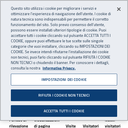
Accedi ai servizi online
For international visitors
Vai al menu principale
Vai al contenuto principale
Questo sito utilizza i cookie per migliorare i servizi e
ottimizzare l’esperienza di navigazione dell’utente. I cookie di
INAIL - Istituto Nazionale per 
natura tecnica sono indispensabili per permettere il corretto
Apri cerca
Apr
funzionamento del sito. Solo previo consenso dell’utente,
possono essere installati ulteriori tipologie di cookie. Puoi
Navigazione principale
accettare tutti i cookie cliccando sul pulsante ACCETTA TUTTI I
COOKIE, oppure puoi effettuare le tue scelte sulle singole
Navigazione - Ti trovi in:
Home
Monitoraggio accessi
categorie che vuoi installare, cliccando su IMPOSTAZIONI DEI
COOKIE. Se invece intendi rifiutarne l’installazione dei cookie
non tecnici, puoi farlo cliccando sul pulsante RIFIUTA I COOKIE
Monitoraggio accessi
NON TECNICI o chiudendo il banner. Per conoscere i dettagli,
consulta la nostra
Informativa Privacy.
IMPOSTAZIONI DEI COOKIE
RIFIUTA I COOKIE NON TECNICI
ACCETTA TUTTI I COOKIE
Periodo di
Visualizzazioni
Nuovi
rilevazione
di pagina
Visite
Visitatori
visitatori