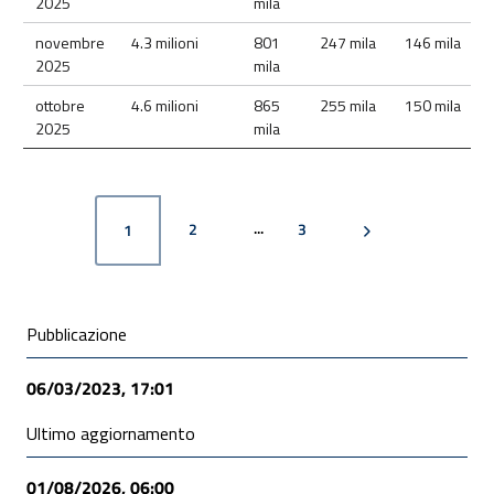
2025
mila
novembre
4.3 milioni
801
247 mila
146 mila
2025
mila
ottobre
4.6 milioni
865
255 mila
150 mila
2025
mila
PAGINA
PAGINA
PAGINA SUCCESSIV
PAGINA
2
3
1
Condivisione social
Pubblicazione
06/03/2023, 17:01
Ultimo aggiornamento
01/08/2026, 06:00