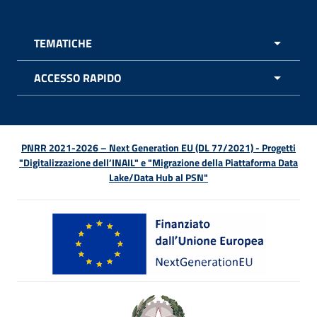
TEMATICHE
APRI 
ACCESSO RAPIDO
APRI 
PNRR 2021-2026 – Next Generation EU (DL 77/2021) - Progetti
"Digitalizzazione dell’INAIL" e "Migrazione della Piattaforma Data
Lake/Data Hub al PSN"