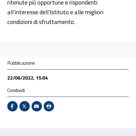
ritenute più opportune e rispondenti
all’interesse dell’Istituto e alle migliori
condizioni di sfruttamento.
Condivisione social
Pubblicazione
22/06/2022, 15:04
Condividi
Condividi su Facebook - Sito esterno - Apertura in 
X - Sito esterno - Apertura in nuova finestra
Invio Mail: apre il programma di posta el
Stampa pagina: scelta meno ecologic
Feedback