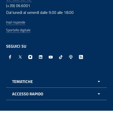
(+39) 06.6001
Dal lunedì al venerdì dalle 9.00 alle 18.00
Inail risponde
Sportello digitale
SEGUICI SU
Facebook - Sito esterno - Apertura in nuova finestra
X - Sito esterno - Apertura in nuova finestra
Instagram - Sito esterno - Apertura in nuo
Linkedin - Sito esterno - Apertura in 
Youtube - Sito esterno - Apertur
TikTok - Sito esterno - Ape
Spreaker - Sito estern
Feed RSS - Apert
TEMATICHE
APRI 
ACCESSO RAPIDO
APRI 