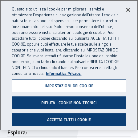
Accedi ai servizi online
For international visitors
Vai al menu principale
Vai al contenuto principale
Questo sito utilizza i cookie per migliorare i servizi e
ottimizzare l’esperienza di navigazione dell’utente. I cookie di
RICERCA E
natura tecnica sono indispensabili per permettere il corretto
Apri cerca
Apr
INNOVAZIONE
funzionamento del sito. Solo previo consenso dell’utente,
INAIL - Istituto Nazionale per 
possono essere installati ulteriori tipologie di cookie. Puoi
TECNOLOGICA
accettare tutti i cookie cliccando sul pulsante ACCETTA TUTTI I
Navigazione principale
COOKIE, oppure puoi effettuare le tue scelte sulle singole
categorie che vuoi installare, cliccando su IMPOSTAZIONI DEI
Navigazione - Ti trovi in:
Home Ricerca e Innovazione tecnologica
Terza missione
COOKIE. Se invece intendi rifiutarne l’installazione dei cookie
Valorizzazione della ricerca
non tecnici, puoi farlo cliccando sul pulsante RIFIUTA I COOKIE
NON TECNICI o chiudendo il banner. Per conoscere i dettagli,
consulta la nostra
Informativa Privacy.
Valorizzazione della ricerca
IMPOSTAZIONI DEI COOKIE
L’Inail promuove la valorizzazione dei risultati
delle ricerche e il trasferimento tecnologico alle
RIFIUTA I COOKIE NON TECNICI
imprese.
ACCETTA TUTTI I COOKIE
Esplora: