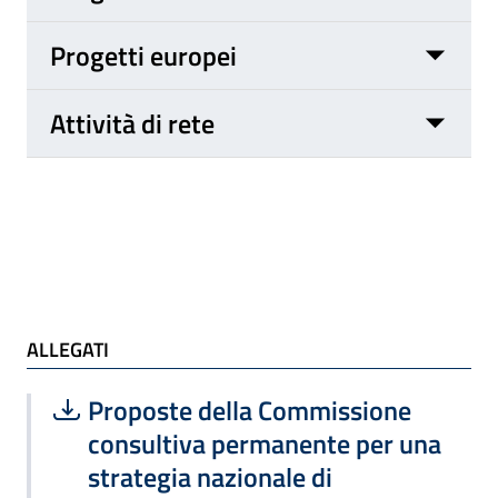
Progetti europei
Attività di rete
ALLEGATI e TI POTREBBE INTERESSARE
ALLEGATI
Scarica file:
Formato PDF — Dimensione 382.83 k
Proposte della Commissione
consultiva permanente per una
strategia nazionale di