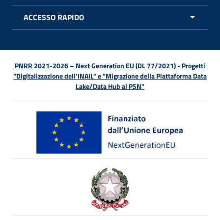
ACCESSO RAPIDO
APRI 
PNRR 2021-2026 – Next Generation EU (DL 77/2021) - Progetti
"Digitalizzazione dell’INAIL" e "Migrazione della Piattaforma Data
Lake/Data Hub al PSN"