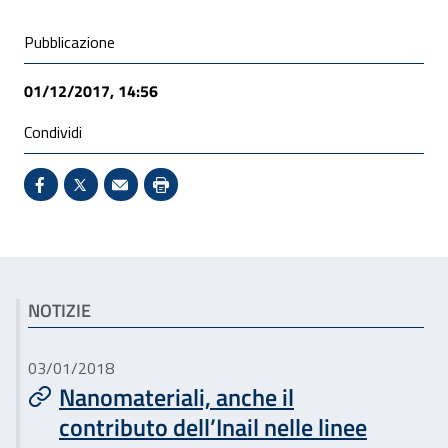
Condivisione social
Pubblicazione
01/12/2017, 14:56
Condividi
Condividi su Facebook - Sito esterno - Apertura in 
X - Sito esterno - Apertura in nuova finestra
Invio Mail: apre il programma di posta el
Stampa pagina: scelta meno ecologic
Articoli correlati
NOTIZIE
03/01/2018
Nanomateriali, anche il
contributo dell’Inail nelle linee