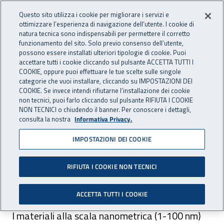
Accedi ai servizi online
For international visitors
Vai al menu principale
Vai al contenuto principale
Questo sito utilizza i cookie per migliorare i servizi e
ottimizzare l’esperienza di navigazione dell’utente. I cookie di
RICERCA E
natura tecnica sono indispensabili per permettere il corretto
Apri cerca
Apr
INNOVAZIONE
funzionamento del sito. Solo previo consenso dell’utente,
INAIL - Istituto Nazionale per 
possono essere installati ulteriori tipologie di cookie. Puoi
TECNOLOGICA
accettare tutti i cookie cliccando sul pulsante ACCETTA TUTTI I
Navigazione principale
COOKIE, oppure puoi effettuare le tue scelte sulle singole
categorie che vuoi installare, cliccando su IMPOSTAZIONI DEI
Navigazione - Ti trovi in:
Home Ricerca e Innovazione tecnologica
Ambiti di ricerca
COOKIE. Se invece intendi rifiutarne l’installazione dei cookie
Area salute sul lavoro
Rischi da agenti chimici
Nanomateriali:
non tecnici, puoi farlo cliccando sul pulsante RIFIUTA I COOKIE
caratterizzazione dell’esposizione
NON TECNICI o chiudendo il banner. Per conoscere i dettagli,
consulta la nostra
Informativa Privacy.
Nanomateriali:
IMPOSTAZIONI DEI COOKIE
caratterizzazione
RIFIUTA I COOKIE NON TECNICI
dell’esposizione
ACCETTA TUTTI I COOKIE
I materiali alla scala nanometrica (1-100 nm)