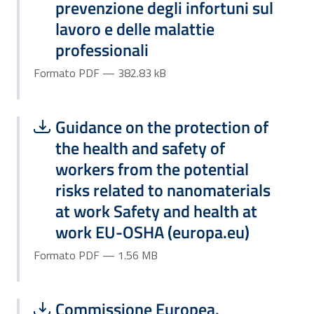
prevenzione degli infortuni sul
lavoro e delle malattie
professionali
Formato PDF — 382.83 kB
Scarica file:
Formato PDF — Dimensione 1.56 MB
Guidance on the protection of
the health and safety of
workers from the potential
risks related to nanomaterials
at work Safety and health at
work EU-OSHA (europa.eu)
Formato PDF — 1.56 MB
Scarica file:
Formato PDF — Dimensione 403.82 k
Commissione Europea.