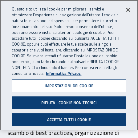
Accedi ai servizi online
For international visitors
Vai al menu principale
Vai al contenuto principale
Questo sito utilizza i cookie per migliorare i servizi e
ottimizzare l’esperienza di navigazione dell’utente. I cookie di
RICERCA E
natura tecnica sono indispensabili per permettere il corretto
Apri cerca
Apr
INNOVAZIONE
funzionamento del sito. Solo previo consenso dell’utente,
INAIL - Istituto Nazionale per 
possono essere installati ulteriori tipologie di cookie. Puoi
TECNOLOGICA
accettare tutti i cookie cliccando sul pulsante ACCETTA TUTTI I
Navigazione principale
COOKIE, oppure puoi effettuare le tue scelte sulle singole
categorie che vuoi installare, cliccando su IMPOSTAZIONI DEI
Navigazione - Ti trovi in:
Home Ricerca e Innovazione tecnologica
A chi è rivolta
COOKIE. Se invece intendi rifiutarne l’installazione dei cookie
Università / Enti di ricerca
non tecnici, puoi farlo cliccando sul pulsante RIFIUTA I COOKIE
NON TECNICI o chiudendo il banner. Per conoscere i dettagli,
consulta la nostra
Informativa Privacy.
Università / Enti di ricerca
IMPOSTAZIONI DEI COOKIE
Le Università e gli Enti di ricerca hanno un
rapporto di collaborazione privilegiato con Inail
RIFIUTA I COOKIE NON TECNICI
quali partner di una rete scientifica qualificata,
ACCETTA TUTTI I COOKIE
per iniziative di trasferimento tecnologico,
scambio di best practices, organizzazione di