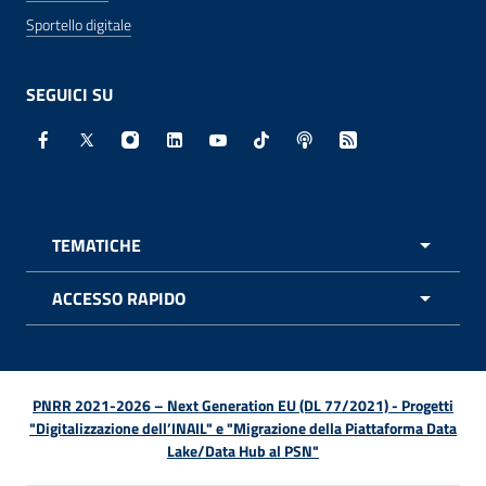
Sportello digitale
SEGUICI SU
Facebook - Sito esterno - Apertura in nuova finestra
X - Sito esterno - Apertura in nuova finestra
Instagram - Sito esterno - Apertura in nuo
Linkedin - Sito esterno - Apertura in 
Youtube - Sito esterno - Apertur
TikTok - Sito esterno - Ape
Spreaker - Sito estern
Feed RSS - Apert
TEMATICHE
APRI 
ACCESSO RAPIDO
APRI 
PNRR 2021-2026 – Next Generation EU (DL 77/2021) - Progetti
"Digitalizzazione dell’INAIL" e "Migrazione della Piattaforma Data
Lake/Data Hub al PSN"