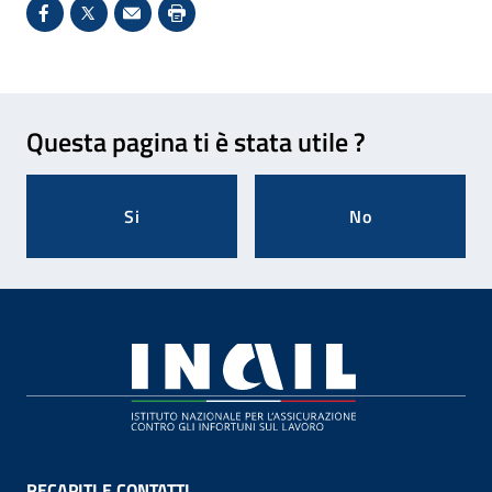
Condividi su Facebook - Sito esterno - Apertura in 
X - Sito esterno - Apertura in nuova finestra
Invio Mail: apre il programma di posta el
Stampa pagina: scelta meno ecologic
Feedback
Questa pagina ti è stata utile ?
Si
No
Footer
RECAPITI E CONTATTI