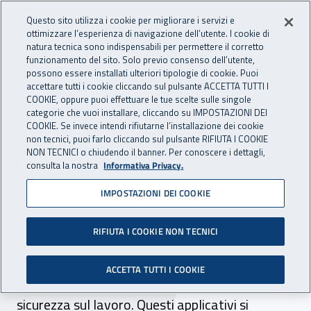
Accedi ai servizi online
For international visitors
Vai al menu principale
Vai al contenuto principale
Questo sito utilizza i cookie per migliorare i servizi e
ottimizzare l’esperienza di navigazione dell’utente. I cookie di
RICERCA E
natura tecnica sono indispensabili per permettere il corretto
Apri cerca
Apr
INNOVAZIONE
funzionamento del sito. Solo previo consenso dell’utente,
INAIL - Istituto Nazionale per 
possono essere installati ulteriori tipologie di cookie. Puoi
TECNOLOGICA
accettare tutti i cookie cliccando sul pulsante ACCETTA TUTTI I
Navigazione principale
COOKIE, oppure puoi effettuare le tue scelte sulle singole
categorie che vuoi installare, cliccando su IMPOSTAZIONI DEI
Navigazione - Ti trovi in:
Home Ricerca e Innovazione tecnologica
Terza missione
COOKIE. Se invece intendi rifiutarne l’installazione dei cookie
Applicativi per la salute e la sicurezza sul lavoro
non tecnici, puoi farlo cliccando sul pulsante RIFIUTA I COOKIE
NON TECNICI o chiudendo il banner. Per conoscere i dettagli,
consulta la nostra
Informativa Privacy.
Applicativi per la salute e la
IMPOSTAZIONI DEI COOKIE
sicurezza sul lavoro
RIFIUTA I COOKIE NON TECNICI
In questa sezione sono disponibili gli applicativi
realizzati dai Dipartimenti di Ricerca dell’Inail e
ACCETTA TUTTI I COOKIE
dedicati a specifici temi della salute e della
sicurezza sul lavoro. Questi applicativi si