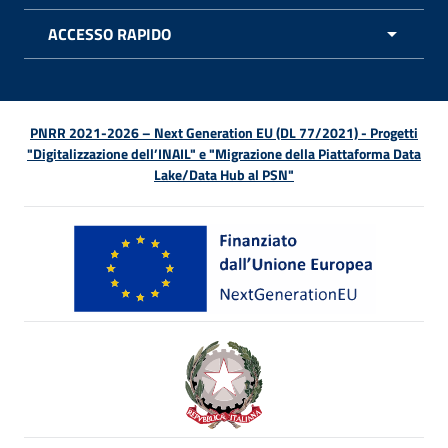
ACCESSO RAPIDO
APRI 
PNRR 2021-2026 – Next Generation EU (DL 77/2021) - Progetti
"Digitalizzazione dell’INAIL" e "Migrazione della Piattaforma Data
Lake/Data Hub al PSN"