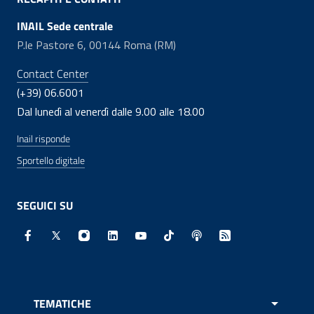
INAIL Sede centrale
P.le Pastore 6, 00144 Roma (RM)
Contact Center
(+39) 06.6001
Dal lunedì al venerdì dalle 9.00 alle 18.00
Inail risponde
Sportello digitale
SEGUICI SU
Facebook - Sito esterno - Apertura in nuova finestra
X - Sito esterno - Apertura in nuova finestra
Instagram - Sito esterno - Apertura in nuo
Linkedin - Sito esterno - Apertura in 
Youtube - Sito esterno - Apertur
TikTok - Sito esterno - Ape
Spreaker - Sito estern
Feed RSS - Apert
TEMATICHE
APRI 