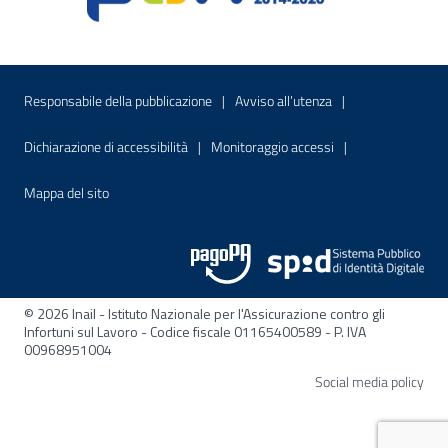
Menu di servizio
Sito interno - Apre in una nuova finestr
Sito interno - Apre
Responsabile della pubblicazione
Avviso all’utenza
Sito interno - Apre in una nuova finestra
Sito interno - Apre
Dichiarazione di accessibilità
Monitoraggio accessi
Sito interno - Apre nella stessa finestra
Mappa del sito
© 2026 Inail - Istituto Nazionale per l'Assicurazione contro gli
Infortuni sul Lavoro - Codice fiscale 01165400589 - P. IVA
00968951004
Apre
Social media policy