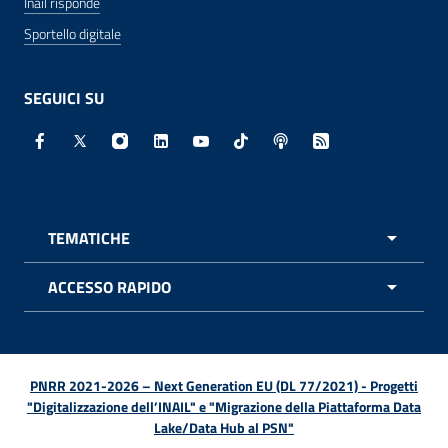
Inail risponde
Sportello digitale
SEGUICI SU
Facebook - Sito esterno - Apertura in nuova finestra
X - Sito esterno - Apertura in nuova finestra
Instagram - Sito esterno - Apertura in nuo
Linkedin - Sito esterno - Apertura in 
Youtube - Sito esterno - Apertur
TikTok - Sito esterno - Ape
Spreaker - Sito estern
Feed RSS - Apert
TEMATICHE
APRI 
ACCESSO RAPIDO
APRI 
PNRR 2021-2026 – Next Generation EU (DL 77/2021) - Progetti
"Digitalizzazione dell’INAIL" e "Migrazione della Piattaforma Data
Lake/Data Hub al PSN"