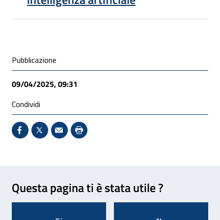
Condivisione social
Pubblicazione
09/04/2025, 09:31
Condividi
Condividi su Facebook - Sito esterno - Apertura in 
X - Sito esterno - Apertura in nuova finestra
Invio Mail: apre il programma di posta el
Stampa pagina: scelta meno ecologic
Feedback
Questa pagina ti è stata utile ?