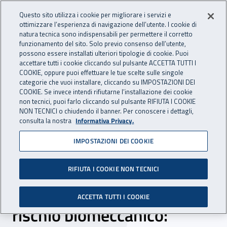
Accedi ai servizi online
For international visitors
Vai al menu principale
Vai al contenuto principale
Questo sito utilizza i cookie per migliorare i servizi e
ottimizzare l’esperienza di navigazione dell’utente. I cookie di
RICERCA E
natura tecnica sono indispensabili per permettere il corretto
Apri cerca
Apr
INNOVAZIONE
funzionamento del sito. Solo previo consenso dell’utente,
INAIL - Istituto Nazionale per 
possono essere installati ulteriori tipologie di cookie. Puoi
TECNOLOGICA
accettare tutti i cookie cliccando sul pulsante ACCETTA TUTTI I
Navigazione principale
COOKIE, oppure puoi effettuare le tue scelte sulle singole
categorie che vuoi installare, cliccando su IMPOSTAZIONI DEI
Navigazione - Ti trovi in:
Home Ricerca e Innovazione tecnologica
Come fare per
COOKIE. Se invece intendi rifiutarne l’installazione dei cookie
Formazione in collaborazione con le Università
non tecnici, puoi farlo cliccando sul pulsante RIFIUTA I COOKIE
Master Sapienza Università di Roma-Inail
NON TECNICI o chiudendo il banner. Per conoscere i dettagli,
consulta la nostra
Informativa Privacy.
Corsi di alta formazione
Nuove metodologie per la valutazione e
gestione del rischio biomeccanico: considerazioni su robotica
IMPOSTAZIONI DEI COOKIE
collaborativa ed intelligenza artificiale
Nuove metodologie per la
RIFIUTA I COOKIE NON TECNICI
valutazione e gestione del
ACCETTA TUTTI I COOKIE
rischio biomeccanico: