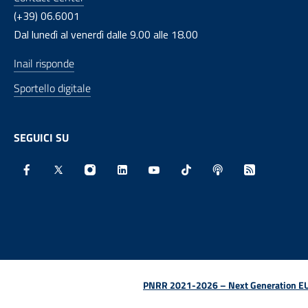
(+39) 06.6001
Dal lunedì al venerdì dalle 9.00 alle 18.00
Inail risponde
Sportello digitale
SEGUICI SU
Facebook - Sito esterno - Apertura in nuova finestra
X - Sito esterno - Apertura in nuova finestra
Instagram - Sito esterno - Apertura in nu
Linkedin - Sito esterno - Apertura 
Youtube - Sito esterno - Aper
TikTok - Sito esterno -
Spreaker - Sito e
Feed RSS - 
PNRR 2021-2026 – Next Generation EU (D