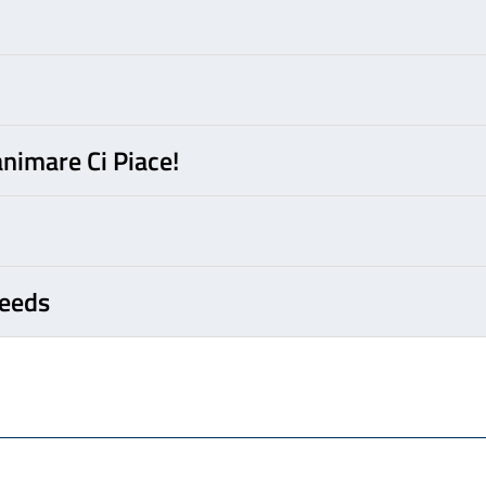
animare Ci Piace!
Needs
ova finestra