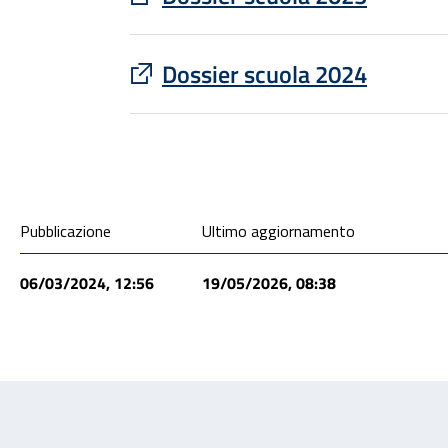
: apre un sito esterno in una nu
Dossier scuola 2024
Condivisione social
Pubblicazione
Ultimo aggiornamento
06/03/2024, 12:56
19/05/2026, 08:38
Feedback