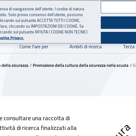
ienza di navigazione dell’utente. I cookie di natura
 sito. Solo previo consenso dell’utente, possono
ie cliccando sul pulsante ACCETTA TUTTI I COOKIE,
NOVAZIONE TECNOLOGICA
 per l'Assicurazione contro 
tallare, cliccando su IMPOSTAZIONI DEI COOKIE. Se
o cliccando sul pulsante RIFIUTA I COOKIE NON TECNICI
ativa Privacy.
Come fare per
Ambiti di ricerca
Terza
e della sicurezza
Promozione della cultura della sicurezza nella scuola
E
le consultare una raccolta di
ttività di ricerca finalizzati alla