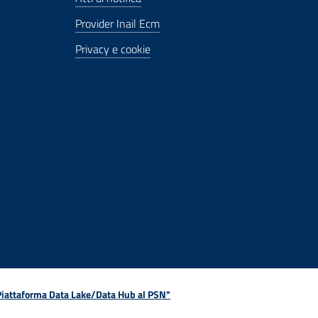
Provider Inail Ecm
Privacy e cookie
 Piattaforma Data Lake/Data Hub al PSN"