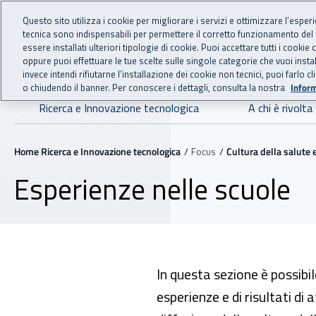
For international visitors
Vai al menu principale
Vai al contenuto principale
Questo sito utilizza i cookie per migliorare i servizi e ottimizzare l’esper
tecnica sono indispensabili per permettere il corretto funzionamento del
essere installati ulteriori tipologie di cookie. Puoi accettare tutti i cook
RICERCA E IN
INAIL - Istituto Nazionale
oppure puoi effettuare le tue scelte sulle singole categorie che vuoi ins
invece intendi rifiutarne l’installazione dei cookie non tecnici, puoi farl
o chiudendo il banner. Per conoscere i dettagli, consulta la nostra
Inform
Navigazione principale
Ricerca e Innovazione tecnologica
A chi è rivolta
Navigazione - Ti trovi in:
Home Ricerca e Innovazione tecnologica
Focus
Cultura della salute 
Esperienze nelle scuole
In questa sezione è possibi
esperienze e di risultati di a