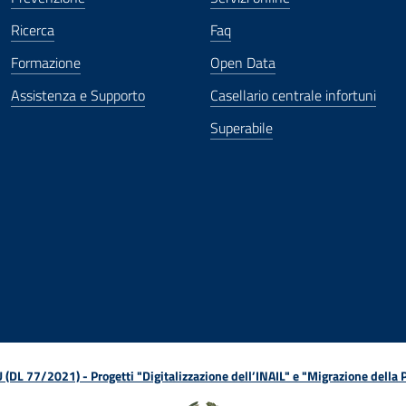
Ricerca
Faq
Formazione
Open Data
Assistenza e Supporto
Casellario centrale infortuni
Superabile
ova finestra
in nuova finestra
tura in nuova finestra
 Apertura in nuova finestra
sterno - Apertura in nuova finestra
Apertura nella stessa finestra
L 77/2021) - Progetti "Digitalizzazione dell’INAIL" e "Migrazione della