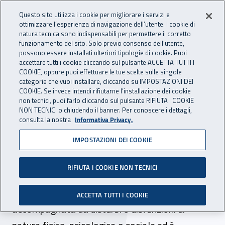
Accedi ai servizi online
For international visitors
Vai al menu principale
Vai al contenuto principale
Questo sito utilizza i cookie per migliorare i servizi e
ottimizzare l’esperienza di navigazione dell’utente. I cookie di
RICERCA E
natura tecnica sono indispensabili per permettere il corretto
Apri cerca
Apr
INNOVAZIONE
funzionamento del sito. Solo previo consenso dell’utente,
INAIL - Istituto Nazionale per 
possono essere installati ulteriori tipologie di cookie. Puoi
TECNOLOGICA
accettare tutti i cookie cliccando sul pulsante ACCETTA TUTTI I
Navigazione principale
COOKIE, oppure puoi effettuare le tue scelte sulle singole
categorie che vuoi installare, cliccando su IMPOSTAZIONI DEI
Navigazione - Ti trovi in:
Home Ricerca e Innovazione tecnologica
Ambiti di ricerca
COOKIE. Se invece intendi rifiutarne l’installazione dei cookie
Area salute sul lavoro
non tecnici, puoi farlo cliccando sul pulsante RIFIUTA I COOKIE
Rischi psicosociali e tutela dei lavoratori vulnerabili
Rischio
NON TECNICI o chiudendo il banner. Per conoscere i dettagli,
consulta la nostra
Informativa Privacy.
stress lavoro-correlato
IMPOSTAZIONI DEI COOKIE
Rischio stress lavoro-
correlato
RIFIUTA I COOKIE NON TECNICI
Lo stress è una condizione che può essere
ACCETTA TUTTI I COOKIE
accompagnata da disturbi o disfunzioni di