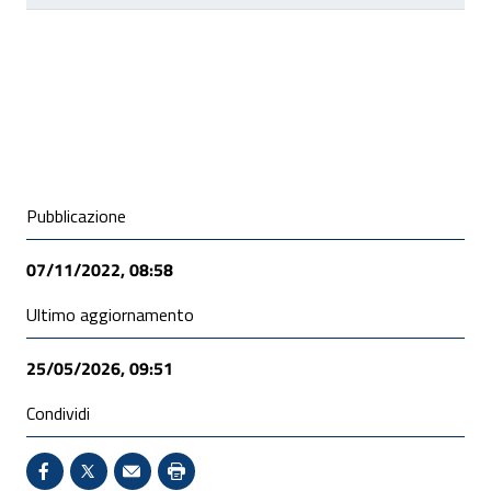
Condivisione social
Pubblicazione
07/11/2022, 08:58
Ultimo aggiornamento
25/05/2026, 09:51
Condividi
Condividi su Facebook - Sito esterno - Apertura in 
X - Sito esterno - Apertura in nuova finestra
Invio Mail: apre il programma di posta el
Stampa pagina: scelta meno ecologic