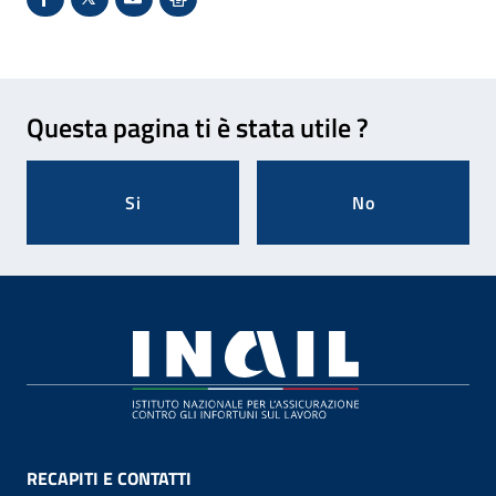
Condividi su Facebook - Sito esterno - Apertura in 
X - Sito esterno - Apertura in nuova finestra
Invio Mail: apre il programma di posta el
Stampa pagina: scelta meno ecologic
Feedback
Questa pagina ti è stata utile ?
Si
No
Footer
RECAPITI E CONTATTI