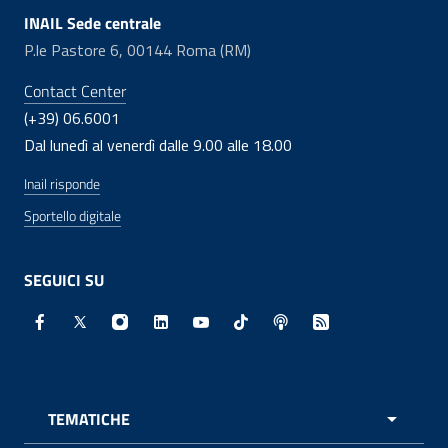
INAIL Sede centrale
P.le Pastore 6, 00144 Roma (RM)
Contact Center
(+39) 06.6001
Dal lunedì al venerdì dalle 9.00 alle 18.00
Inail risponde
Sportello digitale
SEGUICI SU
Facebook - Sito esterno - Apertura in nuova finestra
X - Sito esterno - Apertura in nuova finestra
Instagram - Sito esterno - Apertura in nuo
Linkedin - Sito esterno - Apertura in 
Youtube - Sito esterno - Apertur
TikTok - Sito esterno - Ape
Spreaker - Sito estern
Feed RSS - Apert
TEMATICHE
APRI 