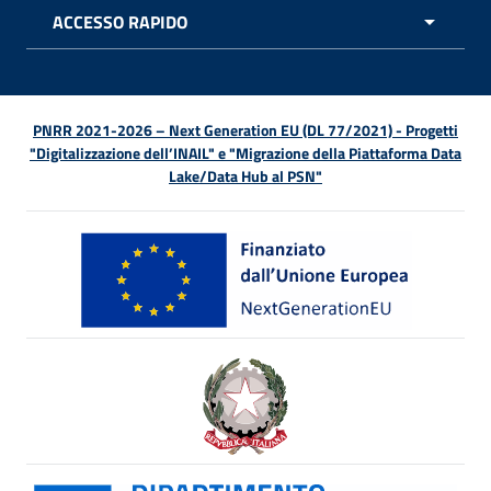
ACCESSO RAPIDO
APRI 
PNRR 2021-2026 – Next Generation EU (DL 77/2021) - Progetti
"Digitalizzazione dell’INAIL" e "Migrazione della Piattaforma Data
Lake/Data Hub al PSN"