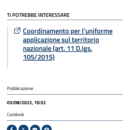
TI POTREBBE INTERESSARE
TI POTREBBE INTERESSARE
Sito esterno : apre una nuova finestra
Coordinamento per l’uniforme
applicazione sul territorio
nazionale (art. 11 D.lgs.
105/2015)
Condivisione social
Pubblicazione
03/08/2022, 10:52
Condividi