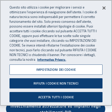
Accedi ai servizi online
For international visitors
Vai al menu principale
Vai al contenuto principale
Questo sito utilizza i cookie per migliorare i servizi e
ottimizzare l’esperienza di navigazione dell’utente. I cookie di
RICERCA E
natura tecnica sono indispensabili per permettere il corretto
Apri cerca
Apr
INNOVAZIONE
funzionamento del sito. Solo previo consenso dell’utente,
INAIL - Istituto Nazionale per 
possono essere installati ulteriori tipologie di cookie. Puoi
TECNOLOGICA
accettare tutti i cookie cliccando sul pulsante ACCETTA TUTTI I
Navigazione principale
COOKIE, oppure puoi effettuare le tue scelte sulle singole
categorie che vuoi installare, cliccando su IMPOSTAZIONI DEI
Navigazione - Ti trovi in:
Home Ricerca e Innovazione tecnologica
Ambiti di ricerca
COOKIE. Se invece intendi rifiutarne l’installazione dei cookie
Area sicurezza sul lavoro
Stabilimenti a rischio di incidente
non tecnici, puoi farlo cliccando sul pulsante RIFIUTA I COOKIE
rilevante
NON TECNICI o chiudendo il banner. Per conoscere i dettagli,
consulta la nostra
Informativa Privacy.
Stabilimenti a rischio di
IMPOSTAZIONI DEI COOKIE
incidente rilevante
RIFIUTA I COOKIE NON TECNICI
Esplora:
ACCETTA TUTTI I COOKIE
Invecchiamento attrezzature ed impianti negli
stabilimenti RIR