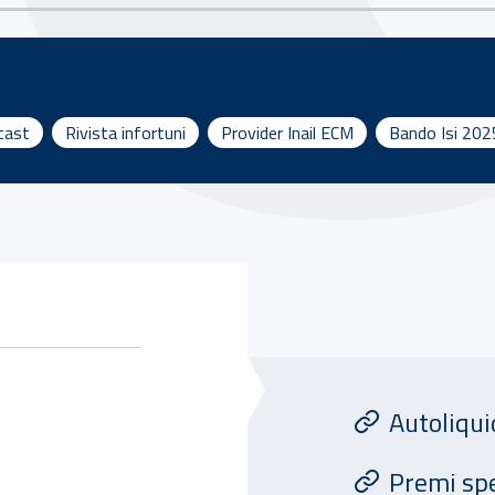
dcast
Rivista infortuni
Provider Inail ECM
Bando Isi 202
Attivita' di Assicu
Autoliqu
Premi spe