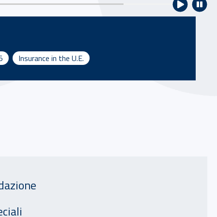
5
Insurance in the U.E.
razione
idazione
ciali