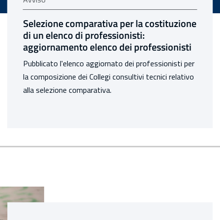
: Selezione comparativa per la costituzione di un elenco di profess
avviso:
Calcolo dei premi assicurativi per l’anno
2026
Con circolare n. 35 del 22 luglio 2026 comunicati gli
aggiornamenti dei limiti di retribuzione imponibile per
il calcolo dei premi assicurativi settore industria.