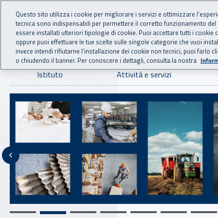
For international visitors
Vai al menu principale
Vai al contenuto principale
Questo sito utilizza i cookie per migliorare i servizi e ottimizzare l’esper
tecnica sono indispensabili per permettere il corretto funzionamento del
INAIL - Istituto Nazionale
essere installati ulteriori tipologie di cookie. Puoi accettare tutti i cook
oppure puoi effettuare le tue scelte sulle singole categorie che vuoi ins
invece intendi rifiutarne l’installazione dei cookie non tecnici, puoi farl
o chiudendo il banner. Per conoscere i dettagli, consulta la nostra
Inform
Navigazione principale
Istituto
Attività e servizi
Notizie in evidenza