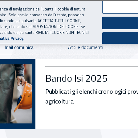
ienza di navigazione dell’utente. I cookie di natura
 sito. Solo previo consenso dell’utente, possono
 per l'Assicurazione contro 
ie cliccando sul pulsante ACCETTA TUTTI I COOKIE,
tallare, cliccando su IMPOSTAZIONI DEI COOKIE. Se
o cliccando sul pulsante RIFIUTA I COOKIE NON TECNICI
ativa Privacy.
Inail comunica
Atti e documenti
SI.IN.PRE.SA., un perc
L’iniziativa itinerante dell’Inail che 
mobili per offrire servizi a cittadini 