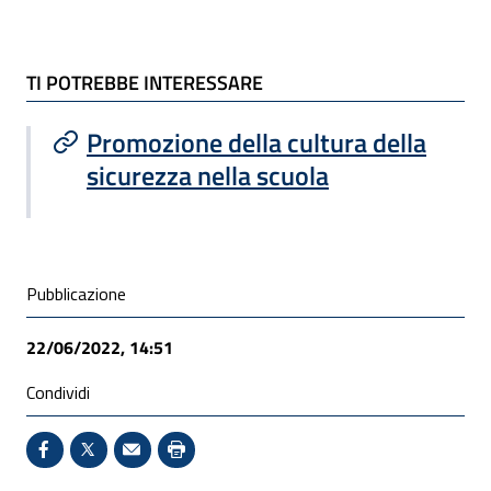
TI POTREBBE INTERESSARE
TI POTREBBE INTERESSARE
Promozione della cultura della
sicurezza nella scuola
Condivisione social
Pubblicazione
22/06/2022, 14:51
Condividi
Condividi su Facebook - Sito esterno - Apertura in 
X - Sito esterno - Apertura in nuova finestra
Invio Mail: apre il programma di posta el
Stampa pagina: scelta meno ecologic