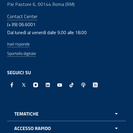
P.le Pastore 6, 00144 Roma (RM)
Contact Center
(+39) 06.6001
Dal lunedì al venerdì dalle 9.00 alle 18.00
Inail risponde
Sportello digitale
SEGUICI SU
Facebook - Sito esterno - Apertura in nuova finestra
X - Sito esterno - Apertura in nuova finestra
Instagram - Sito esterno - Apertura in nuo
Linkedin - Sito esterno - Apertura in 
Youtube - Sito esterno - Apertur
TikTok - Sito esterno - Ape
Spreaker - Sito estern
Feed RSS - Apert
TEMATICHE
APRI 
ACCESSO RAPIDO
APRI 