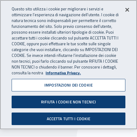
Accedi ai servizi online
For international visitors
Vai al menu principale
Vai al contenuto principale
Questo sito utilizza i cookie per migliorare i servizi e
ottimizzare l’esperienza di navigazione dell’utente. I cookie di
RICERCA E
natura tecnica sono indispensabili per permettere il corretto
Apri cerca
Apr
INNOVAZIONE
funzionamento del sito. Solo previo consenso dell’utente,
INAIL - Istituto Nazionale per 
possono essere installati ulteriori tipologie di cookie. Puoi
TECNOLOGICA
accettare tutti i cookie cliccando sul pulsante ACCETTA TUTTI I
Navigazione principale
COOKIE, oppure puoi effettuare le tue scelte sulle singole
categorie che vuoi installare, cliccando su IMPOSTAZIONI DEI
Navigazione - Ti trovi in:
Home Ricerca e Innovazione tecnologica
A chi è rivolta
Scuole
COOKIE. Se invece intendi rifiutarne l’installazione dei cookie
non tecnici, puoi farlo cliccando sul pulsante RIFIUTA I COOKIE
NON TECNICI o chiudendo il banner. Per conoscere i dettagli,
Scuole
consulta la nostra
Informativa Privacy.
Inail collabora con il mondo della scuola
IMPOSTAZIONI DEI COOKIE
realizzando progetti formativi e materiali
RIFIUTA I COOKIE NON TECNICI
innovativi e coinvolgenti per diffondere tra le
nuove generazioni la cultura della salute e della
ACCETTA TUTTI I COOKIE
sicurezza sul lavoro.