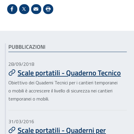
Condividi su Facebook - Sito esterno - Apertura in 
X - Sito esterno - Apertura in nuova finestra
Invio Mail: apre il programma di posta el
Stampa pagina: scelta meno ecologic
Articoli correlati
PUBBLICAZIONI
28/09/2018
Scale portatili - Quaderno Tecnico
Obiettivo dei Quaderni Tecnici per i cantieri temporanei
o mobili è accrescere il livello di sicurezza nei cantieri
temporanei o mobili.
31/03/2016
Scale portatili - Quaderni per