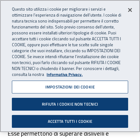
Accedi ai servizi online
For international visitors
Vai al menu principale
Vai al contenuto principale
Questo sito utilizza i cookie per migliorare i servizi e
ottimizzare l’esperienza di navigazione dell’utente. I cookie di
RICERCA E
natura tecnica sono indispensabili per permettere il corretto
Apri cerca
Apr
INNOVAZIONE
funzionamento del sito. Solo previo consenso dell’utente,
INAIL - Istituto Nazionale per 
possono essere installati ulteriori tipologie di cookie. Puoi
TECNOLOGICA
accettare tutti i cookie cliccando sul pulsante ACCETTA TUTTI I
Navigazione principale
COOKIE, oppure puoi effettuare le tue scelte sulle singole
categorie che vuoi installare, cliccando su IMPOSTAZIONI DEI
Navigazione - Ti trovi in:
Home Ricerca e Innovazione tecnologica
Ambiti di ricerca
COOKIE. Se invece intendi rifiutarne l’installazione dei cookie
Area sicurezza sul lavoro
Cantieristica
Scale portatili
non tecnici, puoi farlo cliccando sul pulsante RIFIUTA I COOKIE
NON TECNICI o chiudendo il banner. Per conoscere i dettagli,
consulta la nostra
Informativa Privacy.
Scale portatili
IMPOSTAZIONI DEI COOKIE
Le scale portatili sono attrezzature di lavoro
RIFIUTA I COOKIE NON TECNICI
dotate di pioli o gradini sui quali una persona
ACCETTA TUTTI I COOKIE
può salire, scendere e sostare per brevi periodi.
Esse permettono di superare dislivelli e