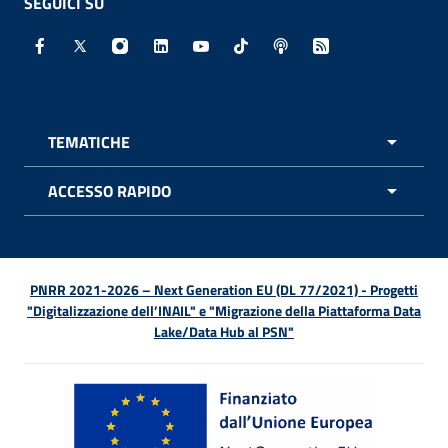
SEGUICI SU
Facebook - Sito esterno - Apertura in nuova finestra
X - Sito esterno - Apertura in nuova finestra
Instagram - Sito esterno - Apertura in nuo
Linkedin - Sito esterno - Apertura in 
Youtube - Sito esterno - Apertur
TikTok - Sito esterno - Ape
Spreaker - Sito estern
Feed RSS - Apert
TEMATICHE
APRI 
ACCESSO RAPIDO
APRI 
PNRR 2021-2026 – Next Generation EU (DL 77/2021) - Progetti
"Digitalizzazione dell’INAIL" e "Migrazione della Piattaforma Data
Lake/Data Hub al PSN"