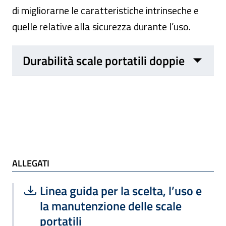
di migliorarne le caratteristiche intrinseche e
quelle relative alla sicurezza durante l’uso.
Durabilità scale portatili doppie
ALLEGATI e TI POTREBBE INTERESSARE
ALLEGATI
Scarica file:
Formato PDF — Dimensione 522.70 k
Linea guida per la scelta, l’uso e
la manutenzione delle scale
portatili