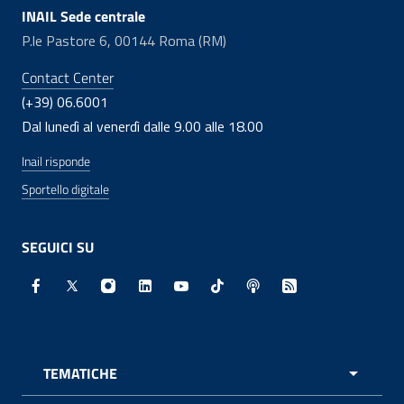
INAIL Sede centrale
P.le Pastore 6, 00144 Roma (RM)
Contact Center
(+39) 06.6001
Dal lunedì al venerdì dalle 9.00 alle 18.00
Inail risponde
Sportello digitale
SEGUICI SU
Facebook - Sito esterno - Apertura in nuova finestra
X - Sito esterno - Apertura in nuova finestra
Instagram - Sito esterno - Apertura in nuo
Linkedin - Sito esterno - Apertura in 
Youtube - Sito esterno - Apertur
TikTok - Sito esterno - Ape
Spreaker - Sito estern
Feed RSS - Apert
TEMATICHE
APRI 