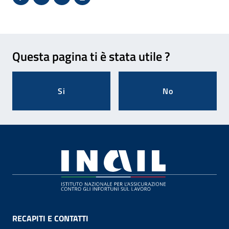
Condividi su Facebook - Sito esterno - Apertura in 
X - Sito esterno - Apertura in nuova finestra
Invio Mail: apre il programma di posta el
Stampa pagina: scelta meno ecologic
Feedback
Questa pagina ti è stata utile ?
Si
No
Footer
RECAPITI E CONTATTI