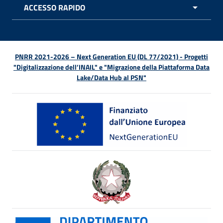
ACCESSO RAPIDO
APRI 
PNRR 2021-2026 – Next Generation EU (DL 77/2021) - Progetti
"Digitalizzazione dell’INAIL" e "Migrazione della Piattaforma Data
Lake/Data Hub al PSN"