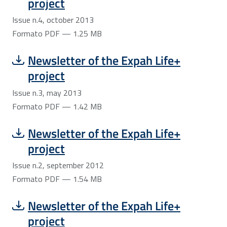
project
Issue n.4, october 2013
Formato PDF — 1.25 MB
Scarica file:
Formato PDF — Dimensione 1.42 MB
Newsletter of the Expah Life+
project
Issue n.3, may 2013
Formato PDF — 1.42 MB
Scarica file:
Formato PDF — Dimensione 1.54 MB
Newsletter of the Expah Life+
project
Issue n.2, september 2012
Formato PDF — 1.54 MB
Scarica file:
Formato PDF — Dimensione 805.75 kB
Newsletter of the Expah Life+
project