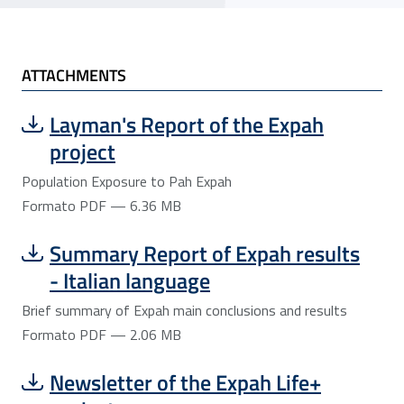
ATTACHMENTS
Scarica file:
Formato PDF — Dimensione 6.36 MB
Layman's Report of the Expah
project
Population Exposure to Pah Expah
Formato PDF — 6.36 MB
Scarica file:
Formato PDF — Dimensione 2.06 MB
Summary Report of Expah results
- Italian language
Brief summary of Expah main conclusions and results
Formato PDF — 2.06 MB
Scarica file:
Formato PDF — Dimensione 1.25 MB
Newsletter of the Expah Life+