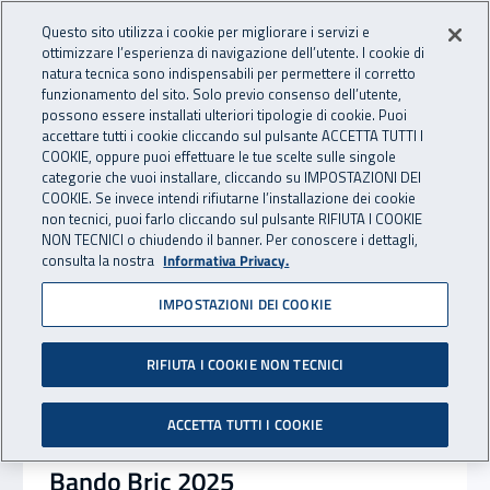
Accedi ai servizi online
For international visitors
Vai al menu principale
Vai al contenuto principale
Questo sito utilizza i cookie per migliorare i servizi e
ottimizzare l’esperienza di navigazione dell’utente. I cookie di
RICERCA E
natura tecnica sono indispensabili per permettere il corretto
Apri cerca
Apr
INNOVAZIONE
funzionamento del sito. Solo previo consenso dell’utente,
INAIL - Istituto Nazionale per 
possono essere installati ulteriori tipologie di cookie. Puoi
TECNOLOGICA
accettare tutti i cookie cliccando sul pulsante ACCETTA TUTTI I
Navigazione principale
COOKIE, oppure puoi effettuare le tue scelte sulle singole
categorie che vuoi installare, cliccando su IMPOSTAZIONI DEI
Notizie in evidenza
COOKIE. Se invece intendi rifiutarne l’installazione dei cookie
non tecnici, puoi farlo cliccando sul pulsante RIFIUTA I COOKIE
NON TECNICI o chiudendo il banner. Per conoscere i dettagli,
consulta la nostra
Informativa Privacy.
IMPOSTAZIONI DEI COOKIE
RIFIUTA I COOKIE NON TECNICI
ACCETTA TUTTI I COOKIE
Bando Bric 2025