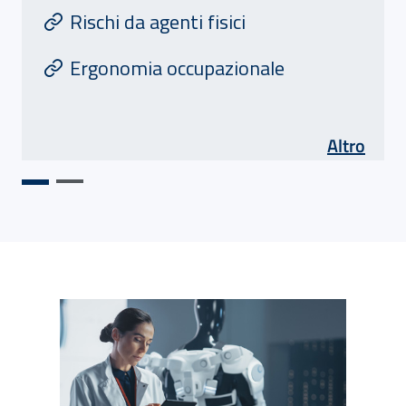
Rischi da agenti fisici
Ergonomia occupazionale
di Ar
Altro