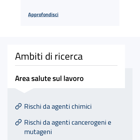
Approfondisci
Ambiti di ricerca
Area salute sul lavoro
Attivita' di Area salute sul lavoro
At
Rischi da agenti chimici
Rischi da agenti cancerogeni e
mutageni