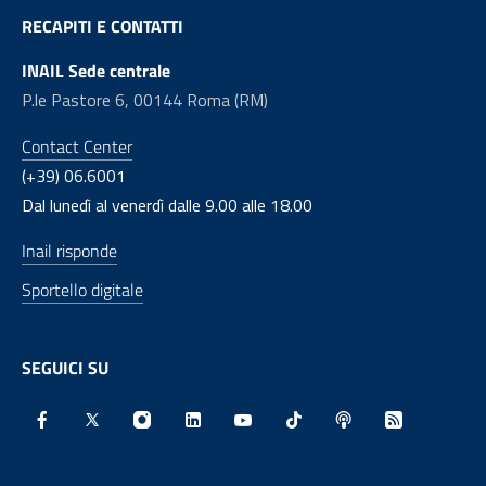
RECAPITI E CONTATTI
INAIL Sede centrale
P.le Pastore 6, 00144 Roma (RM)
Contact Center
(+39) 06.6001
Dal lunedì al venerdì dalle 9.00 alle 18.00
Inail risponde
Sportello digitale
SEGUICI SU
Facebook - Sito esterno - Apertura in nuova finestra
X - Sito esterno - Apertura in nuova finestra
Instagram - Sito esterno - Apertura in nu
Linkedin - Sito esterno - Apertura 
Youtube - Sito esterno - Aper
TikTok - Sito esterno -
Spreaker - Sito e
Feed RSS - 