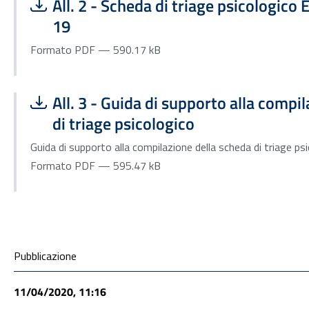
Scarica file:
Formato PDF — Dimensione 590.17 kB
All. 2 - Scheda di triage psicologic
19
Formato PDF — 590.17 kB
Scarica file:
Formato PDF — Dimensione 595.47 kB
All. 3 - Guida di supporto alla compi
di triage psicologico
Guida di supporto alla compilazione della scheda di triage ps
Formato PDF — 595.47 kB
Condivisione social
Pubblicazione
11/04/2020, 11:16