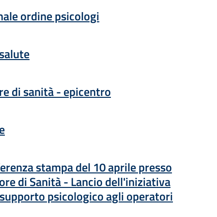
 una nuova finestra
nale ordine psicologi
 una nuova finestra
 salute
 una nuova finestra
re di sanità - epicentro
 una nuova finestra
e
erenza stampa del 10 aprile presso
ore di Sanità - Lancio dell'iniziativa
 supporto psicologico agli operatori