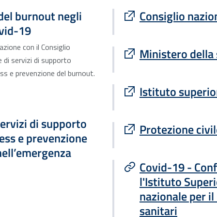
Sito esterno : apre
del burnout negli
Consiglio nazio
ovid-19
razione con il Consiglio
Sito esterno : apre
Ministero della
e di servizi di supporto
ress e prevenzione del burnout.
Sito esterno : apre
Istituto superio
servizi di supporto
Sito esterno : apre
Protezione civil
ress e prevenzione
 nell’emergenza
Covid-19 - Conf
l'Istituto Superi
nazionale per il
sanitari