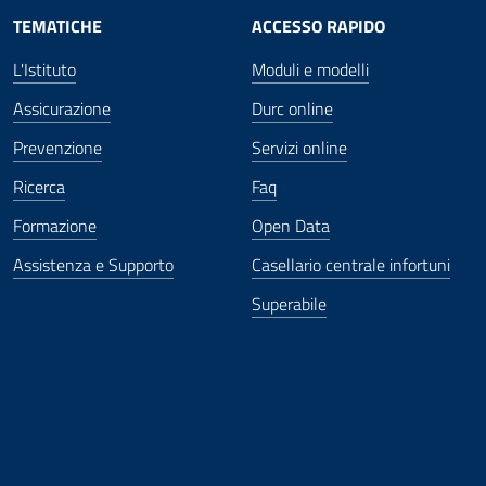
TEMATICHE
ACCESSO RAPIDO
L'Istituto
Moduli e modelli
Assicurazione
Durc online
Prevenzione
Servizi online
Ricerca
Faq
Formazione
Open Data
Assistenza e Supporto
Casellario centrale infortuni
Superabile
ova finestra
in nuova finestra
tura in nuova finestra
 Apertura in nuova finestra
sterno - Apertura in nuova finestra
Apertura nella stessa finestra