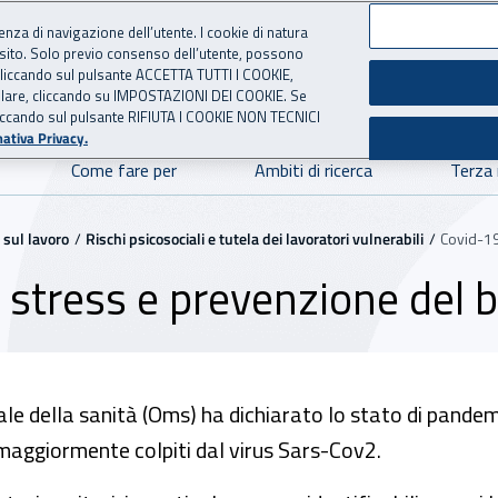
ienza di navigazione dell’utente. I cookie di natura
 sito. Solo previo consenso dell’utente, possono
ie cliccando sul pulsante ACCETTA TUTTI I COOKIE,
NOVAZIONE TECNOLOGICA
 per l'Assicurazione contro 
tallare, cliccando su IMPOSTAZIONI DEI COOKIE. Se
o cliccando sul pulsante RIFIUTA I COOKIE NON TECNICI
ativa Privacy.
Come fare per
Ambiti di ricerca
Terza
 sul lavoro
Rischi psicosociali e tutela dei lavoratori vulnerabili
Covid-19
 stress e prevenzione del 
e della sanità (Oms) ha dichiarato lo stato di pandem
si maggiormente colpiti dal virus Sars-Cov2.