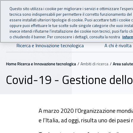
For international visitors
Vai al menu principale
Vai al contenuto principale
Questo sito utilizza i cookie per migliorare i servizi e ottimizzare l’esper
tecnica sono indispensabili per permettere il corretto funzionamento del
essere installati ulteriori tipologie di cookie. Puoi accettare tutti i cook
RICERCA E IN
INAIL - Istituto Nazionale
oppure puoi effettuare le tue scelte sulle singole categorie che vuoi ins
invece intendi rifiutarne l’installazione dei cookie non tecnici, puoi farl
o chiudendo il banner. Per conoscere i dettagli, consulta la nostra
Inform
Navigazione principale
Ricerca e Innovazione tecnologica
A chi è rivolta
Navigazione - Ti trovi in:
Home Ricerca e Innovazione tecnologica
Ambiti di ricerca
Area salute
Covid-19 - Gestione dello
A marzo 2020 l’Organizzazione mondial
e l’Italia, ad oggi, risulta uno dei pae