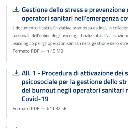
Scarica file:
Formato PDF — Dimensione 1.45 MB
Gestione dello stress e prevenzione 
operatori sanitari nell'emergenza c
Il documento illustra l’iniziativa promossa da Inail, in collabo
nazionale dell’ordine degli psicologi, finalizzata all’attivazion
psicologico per gli operatori sanitari nella gestione dello st
Formato PDF — 1.45 MB
Scarica file:
Formato PDF — Dimensione 611.32 kB
All. 1 - Procedura di attivazione dei 
psicosociale per la gestione dello st
del burnout negli operatori sanitari
Covid-19
Formato PDF — 611.32 kB