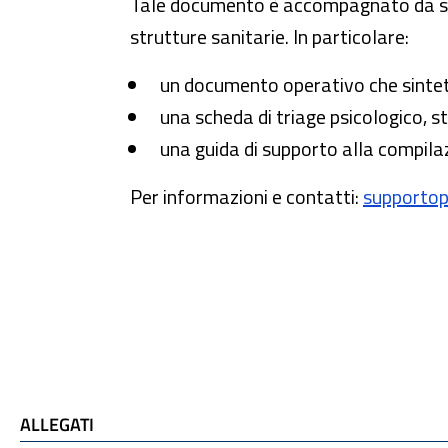
Tale documento è accompagnato da stru
strutture sanitarie. In particolare:
un documento operativo che sintetiz
una scheda di triage psicologico, s
una guida di supporto alla compilaz
Per informazioni e contatti:
supportop
ALLEGATI e TI POTREBBE INTERESSARE
ALLEGATI