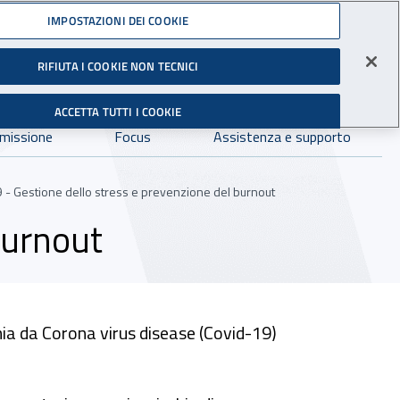
Accedi ai servizi online
IMPOSTAZIONI DEI COOKIE
RIFIUTA I COOKIE NON TECNICI
Facebook - Sito esterno - Apertura in nuova finestra
X- Sito esterno - Apertura in nuova finestra
Instagram - Sito esterno - Apertura in 
Linkedin - Sito esterno - Apertur
Youtube - Sito esterno - A
Tiktok - Sito estern
Spreaker - Si
Feed R
gli Infortuni sul Lavoro
Avvia r
ACCETTA TUTTI I COOKIE
Dove cercare:
 missione
Focus
Assistenza e supporto
 - Gestione dello stress e prevenzione del burnout
burnout
ia da Corona virus disease (Covid-19)