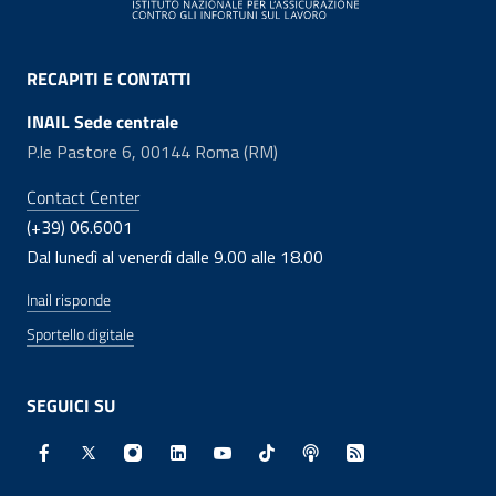
RECAPITI E CONTATTI
INAIL Sede centrale
P.le Pastore 6, 00144 Roma (RM)
Contact Center
(+39) 06.6001
Dal lunedì al venerdì dalle 9.00 alle 18.00
Inail risponde
Sportello digitale
SEGUICI SU
Facebook - Sito esterno - Apertura in nuova finestra
X - Sito esterno - Apertura in nuova finestra
Instagram - Sito esterno - Apertura in nuo
Linkedin - Sito esterno - Apertura in 
Youtube - Sito esterno - Apertur
TikTok - Sito esterno - Ape
Spreaker - Sito estern
Feed RSS - Apert