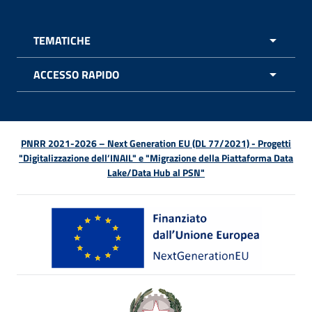
TEMATICHE
APRI 
ACCESSO RAPIDO
APRI 
PNRR 2021-2026 – Next Generation EU (DL 77/2021) - Progetti
"Digitalizzazione dell’INAIL" e "Migrazione della Piattaforma Data
Lake/Data Hub al PSN"