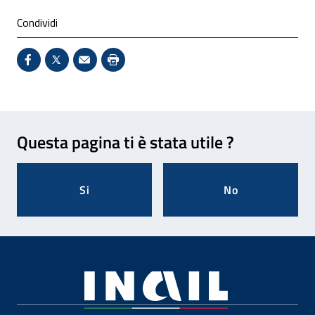
Condividi
Condividi su Facebook - Sito esterno - Apertura in 
X - Sito esterno - Apertura in nuova finestra
Invio Mail: apre il programma di posta el
Stampa pagina: scelta meno ecologic
Feedback
Questa pagina ti è stata utile ?
Si
No
Footer