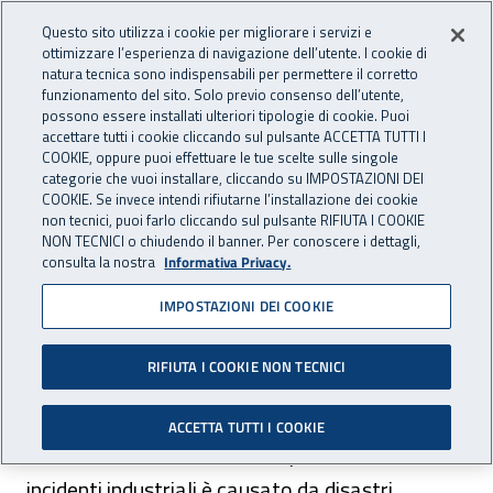
Accedi ai servizi online
For international visitors
Vai al menu principale
Vai al contenuto principale
Questo sito utilizza i cookie per migliorare i servizi e
ottimizzare l’esperienza di navigazione dell’utente. I cookie di
RICERCA E
natura tecnica sono indispensabili per permettere il corretto
Apri cerca
Apr
INNOVAZIONE
funzionamento del sito. Solo previo consenso dell’utente,
INAIL - Istituto Nazionale per 
possono essere installati ulteriori tipologie di cookie. Puoi
TECNOLOGICA
accettare tutti i cookie cliccando sul pulsante ACCETTA TUTTI I
Navigazione principale
COOKIE, oppure puoi effettuare le tue scelte sulle singole
categorie che vuoi installare, cliccando su IMPOSTAZIONI DEI
Navigazione - Ti trovi in:
Home Ricerca e Innovazione tecnologica
Ambiti di ricerca
COOKIE. Se invece intendi rifiutarne l’installazione dei cookie
Area sicurezza sul lavoro
non tecnici, puoi farlo cliccando sul pulsante RIFIUTA I COOKIE
Stabilimenti a rischio di incidente rilevante
Rischio Natech e
NON TECNICI o chiudendo il banner. Per conoscere i dettagli,
consulta la nostra
Informativa Privacy.
compatibilità territoriale
IMPOSTAZIONI DEI COOKIE
Rischio Natech e
compatibilità territoriale
RIFIUTA I COOKIE NON TECNICI
ACCETTA TUTTI I COOKIE
Un numero limitato, ma di impatto rilevante, di
incidenti industriali è causato da disastri