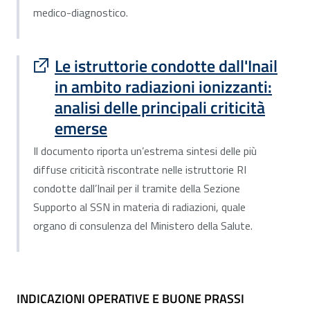
medico-diagnostico.
Sito esterno : apre una nuova finestra
Le istruttorie condotte dall'Inail
in ambito radiazioni ionizzanti:
analisi delle principali criticità
emerse
Il documento riporta un’estrema sintesi delle più
diffuse criticità riscontrate nelle istruttorie RI
condotte dall’Inail per il tramite della Sezione
Supporto al SSN in materia di radiazioni, quale
organo di consulenza del Ministero della Salute.
INDICAZIONI OPERATIVE E BUONE PRASS
INDICAZIONI OPERATIVE E BUONE PRASSI