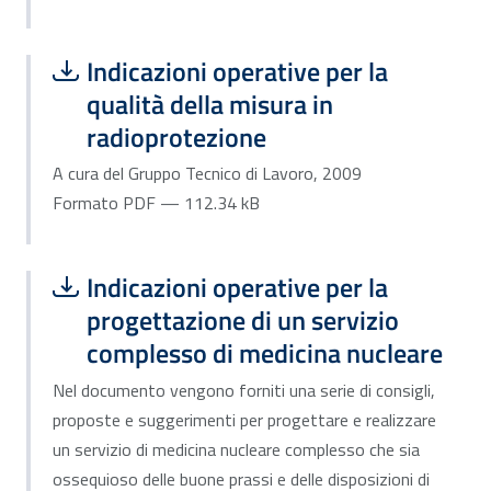
Scarica file:
Formato PDF — Dimensione 112.34 k
Indicazioni operative per la
qualità della misura in
radioprotezione
A cura del Gruppo Tecnico di Lavoro, 2009
Formato PDF — 112.34 kB
Scarica file:
Formato PDF — Dimensione 1.24 MB
Indicazioni operative per la
progettazione di un servizio
complesso di medicina nucleare
Nel documento vengono forniti una serie di consigli,
proposte e suggerimenti per progettare e realizzare
un servizio di medicina nucleare complesso che sia
ossequioso delle buone prassi e delle disposizioni di