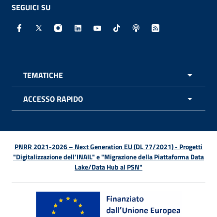
SEGUICI SU
Facebook - Sito esterno - Apertura in nuova finestra
X - Sito esterno - Apertura in nuova finestra
Instagram - Sito esterno - Apertura in nuo
Linkedin - Sito esterno - Apertura in 
Youtube - Sito esterno - Apertur
TikTok - Sito esterno - Ape
Spreaker - Sito estern
Feed RSS - Apert
TEMATICHE
APRI 
ACCESSO RAPIDO
APRI 
PNRR 2021-2026 – Next Generation EU (DL 77/2021) - Progetti
"Digitalizzazione dell’INAIL" e "Migrazione della Piattaforma Data
Lake/Data Hub al PSN"