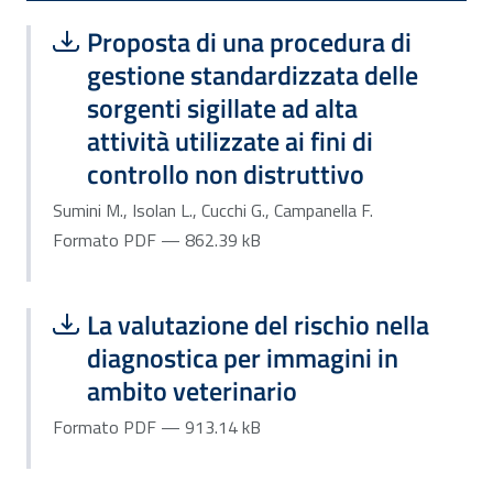
Scarica file:
Formato PDF — Dimensione 862.39 k
Proposta di una procedura di
gestione standardizzata delle
sorgenti sigillate ad alta
attività utilizzate ai fini di
controllo non distruttivo
Sumini M., Isolan L., Cucchi G., Campanella F.
Formato PDF — 862.39 kB
Scarica file:
Formato PDF — Dimensione 913.14 k
La valutazione del rischio nella
diagnostica per immagini in
ambito veterinario
Formato PDF — 913.14 kB