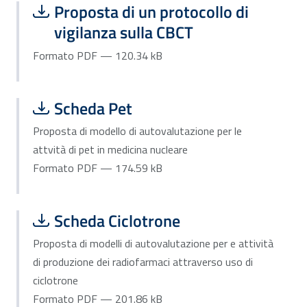
Scarica file:
Formato PDF — Dimensione 120.34 k
Proposta di un protocollo di
vigilanza sulla CBCT
Formato PDF — 120.34 kB
Scarica file:
Formato PDF — Dimensione 174.59 k
Scheda Pet
Proposta di modello di autovalutazione per le
attvità di pet in medicina nucleare
Formato PDF — 174.59 kB
Scarica file:
Formato PDF — Dimensione 201.86 k
Scheda Ciclotrone
Proposta di modelli di autovalutazione per e attività
di produzione dei radiofarmaci attraverso uso di
ciclotrone
Formato PDF — 201.86 kB