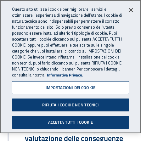
Accedi ai servizi online
For international visitors
Vai al menu principale
Vai al contenuto principale
Questo sito utilizza i cookie per migliorare i servizi e
ottimizzare l’esperienza di navigazione dell’utente. I cookie di
RICERCA E
natura tecnica sono indispensabili per permettere il corretto
Apri cerca
Apr
INNOVAZIONE
funzionamento del sito. Solo previo consenso dell’utente,
INAIL - Istituto Nazionale per 
possono essere installati ulteriori tipologie di cookie. Puoi
TECNOLOGICA
accettare tutti i cookie cliccando sul pulsante ACCETTA TUTTI I
Navigazione principale
COOKIE, oppure puoi effettuare le tue scelte sulle singole
categorie che vuoi installare, cliccando su IMPOSTAZIONI DEI
Navigazione - Ti trovi in:
Home Ricerca e Innovazione tecnologica
Ambiti di ricerca
COOKIE. Se invece intendi rifiutarne l’installazione dei cookie
Area salute sul lavoro
non tecnici, puoi farlo cliccando sul pulsante RIFIUTA I COOKIE
Radio protezione e supporto tecnico al SSN in materia di radiazioni
NON TECNICI o chiudendo il banner. Per conoscere i dettagli,
consulta la nostra
Informativa Privacy.
Radioprotezione
IMPOSTAZIONI DEI COOKIE
Radioprotezione
RIFIUTA I COOKIE NON TECNICI
Pubblicazioni scientifiche
PUBBLICAZIONI SCIENTIFICHE
ACCETTA TUTTI I COOKIE
Sito esterno : apre una nuova finestra
Indicazioni operative per la
valutazione delle conseguenze