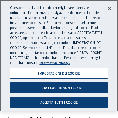
Accedi ai servizi online
For international visitors
Vai al menu principale
Vai al contenuto principale
Questo sito utilizza i cookie per migliorare i servizi e
ottimizzare l’esperienza di navigazione dell’utente. I cookie di
RICERCA E
natura tecnica sono indispensabili per permettere il corretto
Apri cerca
Apr
INNOVAZIONE
funzionamento del sito. Solo previo consenso dell’utente,
INAIL - Istituto Nazionale per 
possono essere installati ulteriori tipologie di cookie. Puoi
TECNOLOGICA
accettare tutti i cookie cliccando sul pulsante ACCETTA TUTTI I
Navigazione principale
COOKIE, oppure puoi effettuare le tue scelte sulle singole
categorie che vuoi installare, cliccando su IMPOSTAZIONI DEI
Navigazione - Ti trovi in:
Home Ricerca e Innovazione tecnologica
Ambiti di ricerca
COOKIE. Se invece intendi rifiutarne l’installazione dei cookie
Area salute sul lavoro
Epidemiologia occupazionale e ambientale
non tecnici, puoi farlo cliccando sul pulsante RIFIUTA I COOKIE
Sistemi di registrazione dell'esposizione a cancerogeni
NON TECNICI o chiudendo il banner. Per conoscere i dettagli,
consulta la nostra
Informativa Privacy.
occupazionali
IMPOSTAZIONI DEI COOKIE
Sistemi di registrazione
dell'esposizione a
RIFIUTA I COOKIE NON TECNICI
cancerogeni occupazionali
ACCETTA TUTTI I COOKIE