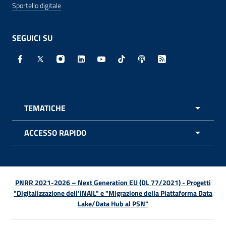
Sportello digitale
SEGUICI SU
Facebook - Sito esterno - Apertura in nuova finestra
X - Sito esterno - Apertura in nuova finestra
Instagram - Sito esterno - Apertura in nuo
Linkedin - Sito esterno - Apertura in 
Youtube - Sito esterno - Apertur
TikTok - Sito esterno - Ape
Spreaker - Sito estern
Feed RSS - Apert
TEMATICHE
APRI 
ACCESSO RAPIDO
APRI 
PNRR 2021-2026 – Next Generation EU (DL 77/2021) - Progetti
"Digitalizzazione dell’INAIL" e "Migrazione della Piattaforma Data
Lake/Data Hub al PSN"