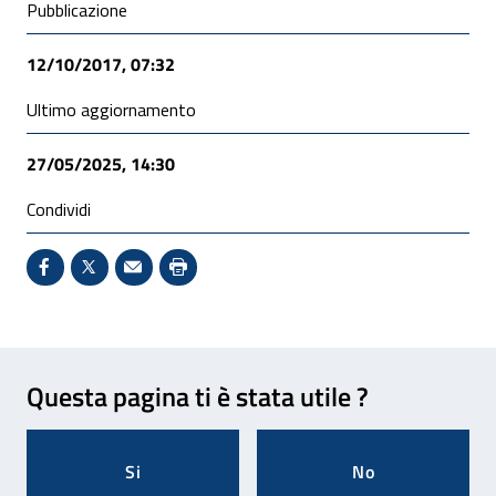
Condivisione social
Pubblicazione
12/10/2017, 07:32
Ultimo aggiornamento
27/05/2025, 14:30
Condividi
Condividi su Facebook - Sito esterno - Apertura in 
X - Sito esterno - Apertura in nuova finestra
Invio Mail: apre il programma di posta el
Stampa pagina: scelta meno ecologic
Feedback
Questa pagina ti è stata utile ?
Si
No