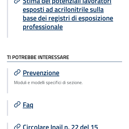
Stima dei potenziali lavoratori
esposti ad acrilonitrile sulla
base dei registri di esposizione
professionale
TI POTREBBE INTERESSARE
TI POTREBBE INTERESSARE
Prevenzione
Moduli e modelli specifici di sezione.
Faq
Circolare Inail n. 22 del 15