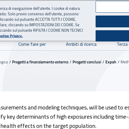
ienza di navigazione dell’utente. I cookie di natura
 sito. Solo previo consenso dell’utente, possono
ie cliccando sul pulsante ACCETTA TUTTI I COOKIE,
NOVAZIONE TECNOLOGICA
 per l'Assicurazione contro 
tallare, cliccando su IMPOSTAZIONI DEI COOKIE. Se
o cliccando sul pulsante RIFIUTA I COOKIE NON TECNICI
ativa Privacy.
Come fare per
Ambiti di ricerca
Terza
ogica
Progetti a finanziamento esterno
Progetti conclusi
Expah
Met
urements and modeling techniques, will be used to est
fy key determinants of high exposures including time-a
 health effects on the target population.