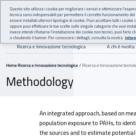
For international visitors
Vai al menu principale
Vai al contenuto principale
Questo sito utilizza i cookie per migliorare i servizi e ottimizzare l’esper
tecnica sono indispensabili per permettere il corretto funzionamento del
essere installati ulteriori tipologie di cookie. Puoi accettare tutti i cook
RICERCA E IN
INAIL - Istituto Nazionale
oppure puoi effettuare le tue scelte sulle singole categorie che vuoi ins
invece intendi rifiutarne l’installazione dei cookie non tecnici, puoi farl
o chiudendo il banner. Per conoscere i dettagli, consulta la nostra
Inform
Navigazione principale
Ricerca e Innovazione tecnologica
A chi è rivolta
Navigazione - Ti trovi in:
Home Ricerca e Innovazione tecnologica
Ricerca e Innovazione tecnol
Methodology
An integrated approach, based on meas
population exposure to PAHs, to identi
the sources and to estimate potential