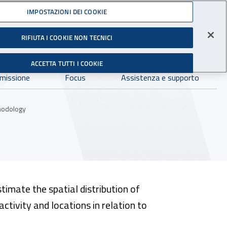
Accedi ai servizi online
IMPOSTAZIONI DEI COOKIE
RIFIUTA I COOKIE NON TECNICI
Facebook - Sito esterno - Apertura in nuova finestra
X- Sito esterno - Apertura in nuova finestra
Instagram - Sito esterno - Apertura in 
Linkedin - Sito esterno - Apertur
Youtube - Sito esterno - A
Tiktok - Sito estern
Spreaker - Si
Feed R
gli Infortuni sul Lavoro
Avvia r
ACCETTA TUTTI I COOKIE
Dove cercare:
 missione
Focus
Assistenza e supporto
hodology
imate the spatial distribution of
ctivity and locations in relation to