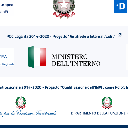
POC Legalità 2014-2020 - Progetto "Antifrode e Internal Audit"
tituzionale 2014-2020 - Progetto "Qualificazione dell'INAIL come Polo St