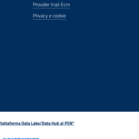
Provider Inail Ecm
Privacy e cookie
 Piattaforma Data Lake/Data Hub al PSN"