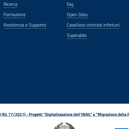
Ricerca
Faq
Formazione
Open Data
Assistenza e Supporto
Casellario centrale infortuni
Superabile
ova finestra
in nuova finestra
tura in nuova finestra
 Apertura in nuova finestra
sterno - Apertura in nuova finestra
Apertura nella stessa finestra
L 77/2021) - Progetti "Digitalizzazione dell’INAIL" e "Migrazione della