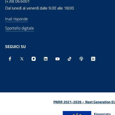
(+39) 06.6001
Dal lunedì al venerdì dalle 9.00 alle 18.00
Inail risponde
Sportello digitale
SEGUICI SU
Facebook - Sito esterno - Apertura in nuova finestra
X - Sito esterno - Apertura in nuova finestra
Instagram - Sito esterno - Apertura in nu
Linkedin - Sito esterno - Apertura 
Youtube - Sito esterno - Aper
TikTok - Sito esterno -
Spreaker - Sito e
Feed RSS - 
PNRR 2021-2026 – Next Generation EU (D