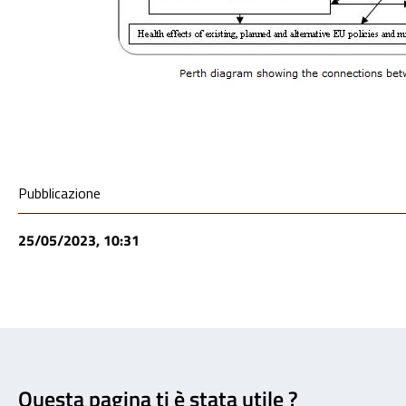
Condivisione social
Pubblicazione
25/05/2023, 10:31
Feedback
Questa pagina ti è stata utile ?