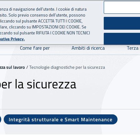
ienza di navigazione dell’utente. I cookie di natura
 sito. Solo previo consenso dell’utente, possono
ie cliccando sul pulsante ACCETTA TUTTI I COOKIE,
NOVAZIONE TECNOLOGICA
 per l'Assicurazione contro 
tallare, cliccando su IMPOSTAZIONI DEI COOKIE. Se
o cliccando sul pulsante RIFIUTA I COOKIE NON TECNICI
ativa Privacy.
Come fare per
Ambiti di ricerca
Terza
zza sul lavoro
Tecnologie diagnostiche per la sicurezza
er la sicurezza
Integrità strutturale e Smart Maintenance