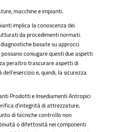
ature, macchine e impianti.
ianti implica la conoscenza dei
trutturati da procedimenti normati.
e diagnostiche basate su approcci
he possano coniugare questi due aspetti
nza peraltro trascurare aspetti di
ell’esercizio e, quindi, la sicurezza
anti Prodotti e Insediamenti Antropici
rifica d'integrità di attrezzature,
unto di tecniche controllo non
ntinuità o difettosità nei componenti