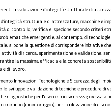
nerenti la valutazione d’integrità strutturale di attrezz
d’integrità strutturale di attrezzature, macchine e imp
vità di controllo, verifica e ispezione secondo criteri s
 problematiche emergenti e, al contempo, di tecnologi
ale, si pone la questione di corrispondere iniziative c
e attività di ricerca, sperimentazione e validazione, se
tire la massima efficacia e la concreta sostenibilità d
a e di lavoro.
timento Innovazioni Tecnologiche e Sicurezza degli Impi
r lo sviluppo e validazione di tecniche e procedure di ve
e diagnostiche per l'esercizio in sicurezza; messa a p
 o continuo (monitoraggio), per la rilevazione di disco