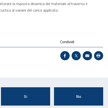
torare la risposta dinamica del materiale attraverso il
stica al variare del carico applicato.
Condividi
Condividi su Facebook 
X - Sito esterno 
Invio Mail:
Stam
Si
No