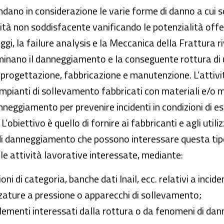
dano in considerazione le varie forme di danno a cui 
ilità non soddisfacente vanificando le potenzialità offe
ggi, la failure analysis e la Meccanica della Frattura
nano il danneggiamento e la conseguente rottura di u
i progettazione, fabbricazione e manutenzione. L’attivit
impianti di sollevamento fabbricati con materiali e/o m
eggiamento per prevenire incidenti in condizioni di ese
 L’obiettivo è quello di fornire ai fabbricanti e agli uti
i danneggiamento che possono interessare questa tipolo
elle attività lavorative interessate, mediante:
zioni di categoria, banche dati Inail, ecc. relativi a inci
zature a pressione o apparecchi di sollevamento;
elementi interessati dalla rottura o da fenomeni di d