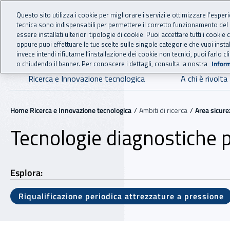
For international visitors
Vai al menu principale
Vai al contenuto principale
Questo sito utilizza i cookie per migliorare i servizi e ottimizzare l’esper
tecnica sono indispensabili per permettere il corretto funzionamento del
essere installati ulteriori tipologie di cookie. Puoi accettare tutti i cook
RICERCA E IN
INAIL - Istituto Nazionale
oppure puoi effettuare le tue scelte sulle singole categorie che vuoi ins
invece intendi rifiutarne l’installazione dei cookie non tecnici, puoi farl
o chiudendo il banner. Per conoscere i dettagli, consulta la nostra
Inform
Navigazione principale
Ricerca e Innovazione tecnologica
A chi è rivolta
Navigazione - Ti trovi in:
Home Ricerca e Innovazione tecnologica
Ambiti di ricerca
Area sicure
Tecnologie diagnostiche p
Esplora:
Riqualificazione periodica attrezzature a pressione