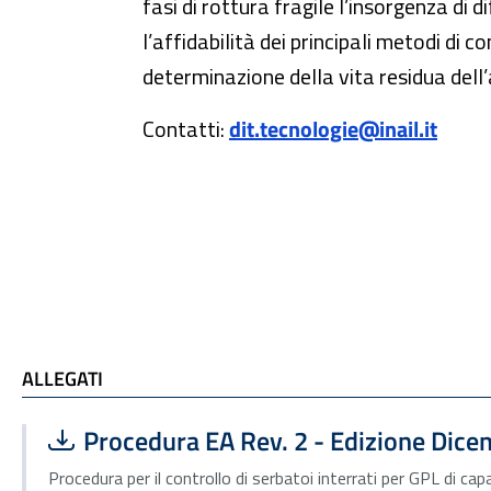
fasi di rottura fragile l’insorgenza d
l’affidabilità dei principali metodi di 
determinazione della vita residua dell
Contatti:
dit.tecnologie@inail.it
ALLEGATI e TI POTREBBE INTERESSARE
ALLEGATI
Scarica file:
Formato PDF — Dimensione 1.38 MB
Procedura EA Rev. 2 - Edizione Dic
Procedura per il controllo di serbatoi interrati per GPL di ca