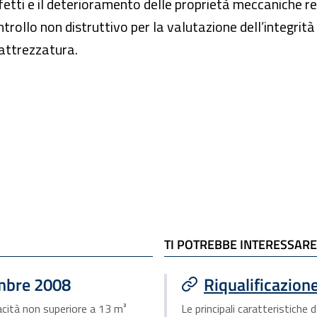
i difetti e il deterioramento delle proprietà meccanich
controllo non distruttivo per la valutazione dell’integri
’attrezzatura.
TI POTREBBE INTERESSARE
embre 2008
Riqualificazion
pacità non superiore a 13 m³
Le principali caratteristich