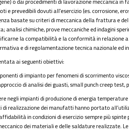
gene) o dai procedimenti di lavorazione meccanica in 
i e prevedibili dovuti all'esercizio (es. corrosione, eros
enza basate su criteri di meccanica della frattura e de
a; analisi chimiche, prove meccaniche ed indagini sper
erificarne la compatibilità e la conformità in relazione 
ormativa e di regolamentazione tecnica nazionale ed i
ientata ai seguenti obiettivi:
mponenti di impianto per fenomeni di scorrimento visco
pproccio di analisi dei guasti, small punch creep test,
gere negli impianti di produzione di energia temperature
sti di realizzazione dei manufatti hanno portato all’util
affidabilità in condizioni di esercizio sempre più spinte
canico dei materiali e delle saldature realizzate. Le 