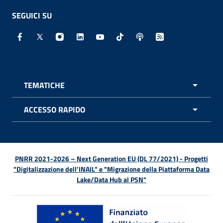
SEGUICI SU
Facebook - Sito esterno - Apertura in nuova finestra
X - Sito esterno - Apertura in nuova finestra
Instagram - Sito esterno - Apertura in nuo
Linkedin - Sito esterno - Apertura in 
Youtube - Sito esterno - Apertur
TikTok - Sito esterno - Ape
Spreaker - Sito estern
Feed RSS - Apert
TEMATICHE
APRI 
ACCESSO RAPIDO
APRI 
PNRR 2021-2026 – Next Generation EU (DL 77/2021) - Progetti
"Digitalizzazione dell’INAIL" e "Migrazione della Piattaforma Data
Lake/Data Hub al PSN"