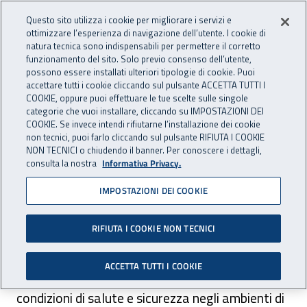
Accedi ai servizi online
For international visitors
Vai al menu principale
Vai al contenuto principale
Questo sito utilizza i cookie per migliorare i servizi e
ottimizzare l’esperienza di navigazione dell’utente. I cookie di
RICERCA E
natura tecnica sono indispensabili per permettere il corretto
Apri cerca
Apr
INNOVAZIONE
funzionamento del sito. Solo previo consenso dell’utente,
INAIL - Istituto Nazionale per 
possono essere installati ulteriori tipologie di cookie. Puoi
TECNOLOGICA
accettare tutti i cookie cliccando sul pulsante ACCETTA TUTTI I
Navigazione principale
COOKIE, oppure puoi effettuare le tue scelte sulle singole
categorie che vuoi installare, cliccando su IMPOSTAZIONI DEI
Navigazione - Ti trovi in:
Home Ricerca e Innovazione tecnologica
Ricerca e Innovazione
COOKIE. Se invece intendi rifiutarne l’installazione dei cookie
tecnologica
La ricerca scientifica e l’innovazione tecnologica
non tecnici, puoi farlo cliccando sul pulsante RIFIUTA I COOKIE
NON TECNICI o chiudendo il banner. Per conoscere i dettagli,
consulta la nostra
Informativa Privacy.
La ricerca scientifica e
IMPOSTAZIONI DEI COOKIE
l’innovazione tecnologica
RIFIUTA I COOKIE NON TECNICI
L’Inail svolge attività di ricerca scientifica e di
ACCETTA TUTTI I COOKIE
innovazione tecnologica per migliorare le
condizioni di salute e sicurezza negli ambienti di