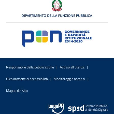
Menu di servizio
Sito interno - Apre in una nuova finestr
Sito interno - Apre
Responsabile della pubblicazione
Avviso all’utenza
Sito interno - Apre in una nuova finestra
Sito interno - Apre
Dichiarazione di accessibilità
Monitoraggio accessi
Sito interno - Apre nella stessa finestra
Mappa del sito