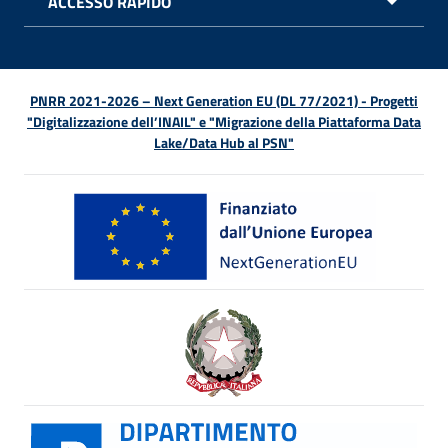
ACCESSO RAPIDO
APRI 
PNRR 2021-2026 – Next Generation EU (DL 77/2021) - Progetti
"Digitalizzazione dell’INAIL" e "Migrazione della Piattaforma Data
Lake/Data Hub al PSN"