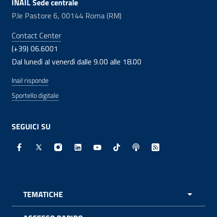
INAIL Sede centrale
P.le Pastore 6, 00144 Roma (RM)
Contact Center
(+39) 06.6001
Dal lunedì al venerdì dalle 9.00 alle 18.00
Inail risponde
Sportello digitale
SEGUICI SU
Facebook - Sito esterno - Apertura in nuova finestra
X - Sito esterno - Apertura in nuova finestra
Instagram - Sito esterno - Apertura in nuo
Linkedin - Sito esterno - Apertura in 
Youtube - Sito esterno - Apertur
TikTok - Sito esterno - Ape
Spreaker - Sito estern
Feed RSS - Apert
TEMATICHE
APRI 