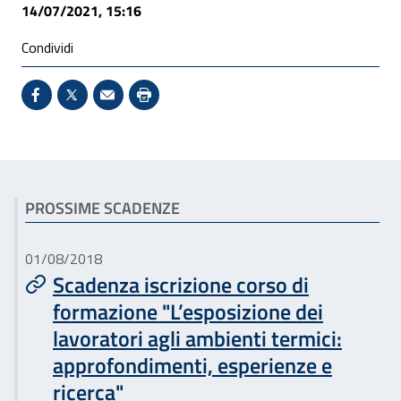
14/07/2021, 15:16
Condividi
Condividi su Facebook - Sito esterno - Apertura in 
X - Sito esterno - Apertura in nuova finestra
Invio Mail: apre il programma di posta el
Stampa pagina: scelta meno ecologic
Articoli correlati
PROSSIME SCADENZE
01/08/2018
Scadenza iscrizione corso di
formazione "L’esposizione dei
lavoratori agli ambienti termici:
approfondimenti, esperienze e
ricerca"