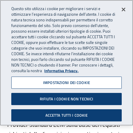
Accedi ai servizi online
For international visitors
Vai al menu principale
Vai al contenuto principale
Questo sito utilizza i cookie per migliorare i servizi e
ottimizzare l’esperienza di navigazione dell’utente. I cookie di
INAIL - Istituto Nazionale per 
natura tecnica sono indispensabili per permettere il corretto
Apri cerca
Apr
funzionamento del sito. Solo previo consenso dell’utente,
possono essere installati ulteriori tipologie di cookie. Puoi
Navigazione principale
accettare tutti i cookie cliccando sul pulsante ACCETTA TUTTI I
COOKIE, oppure puoi effettuare le tue scelte sulle singole
Navigazione - Ti trovi in:
Home
Istituto
Provider Inail Ecm
categorie che vuoi installare, cliccando su IMPOSTAZIONI DEI
COOKIE. Se invece intendi rifiutarne l’installazione dei cookie
non tecnici, puoi farlo cliccando sul pulsante RIFIUTA I COOKIE
Provider Inail Ecm
NON TECNICI o chiudendo il banner. Per conoscere i dettagli,
consulta la nostra
Informativa Privacy.
IMPOSTAZIONI DEI COOKIE
Il Provider Inail ECM, a partire dal 2013, realizza
iniziative formative quale Provider pubblico
RIFIUTA I COOKIE NON TECNICI
nazionale per l’Educazione Continua in Medicina
e dal novembre 2017 l’Inail è riconosciuto
ACCETTA TUTTI I COOKIE
Provider standard ECM sulla base dei requisiti