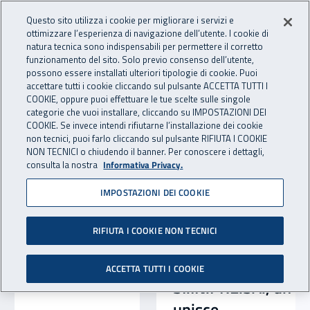
Accedi ai servizi online
For international visitors
Vai al menu principale
Vai al contenuto principale
Questo sito utilizza i cookie per migliorare i servizi e
ottimizzare l’esperienza di navigazione dell’utente. I cookie di
INAIL - Istituto Nazionale per 
natura tecnica sono indispensabili per permettere il corretto
Apri cerca
Apr
funzionamento del sito. Solo previo consenso dell’utente,
possono essere installati ulteriori tipologie di cookie. Puoi
Navigazione principale
accettare tutti i cookie cliccando sul pulsante ACCETTA TUTTI I
Notizie in evidenza
COOKIE, oppure puoi effettuare le tue scelte sulle singole
categorie che vuoi installare, cliccando su IMPOSTAZIONI DEI
COOKIE. Se invece intendi rifiutarne l’installazione dei cookie
non tecnici, puoi farlo cliccando sul pulsante RIFIUTA I COOKIE
NON TECNICI o chiudendo il banner. Per conoscere i dettagli,
consulta la nostra
Informativa Privacy.
IMPOSTAZIONI DEI COOKIE
RIFIUTA I COOKIE NON TECNICI
ACCETTA TUTTI I COOKIE
SI.IN.PRE.SA., un percorso che
unisce