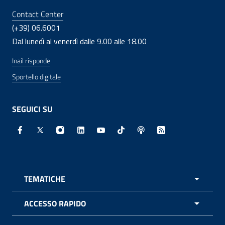
Contact Center
(+39) 06.6001
Dal lunedì al venerdì dalle 9.00 alle 18.00
Inail risponde
Sportello digitale
SEGUICI SU
Facebook - Sito esterno - Apertura in nuova finestra
X - Sito esterno - Apertura in nuova finestra
Instagram - Sito esterno - Apertura in nuo
Linkedin - Sito esterno - Apertura in 
Youtube - Sito esterno - Apertur
TikTok - Sito esterno - Ape
Spreaker - Sito estern
Feed RSS - Apert
TEMATICHE
APRI 
ACCESSO RAPIDO
APRI 