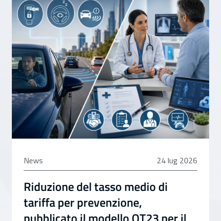
24 luglio 2026
News
24 lug 2026
Riduzione del tasso medio di
tariffa per prevenzione,
pubblicato il modello OT23 per il