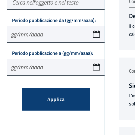
Co
De
in formato
Periodo pubblicazione da
(gg/mm/aaaa):
Il 
cal
in formato
Periodo pubblicazione a
(gg/mm/aaaa):
Co
Si
L’i
Applica
sol