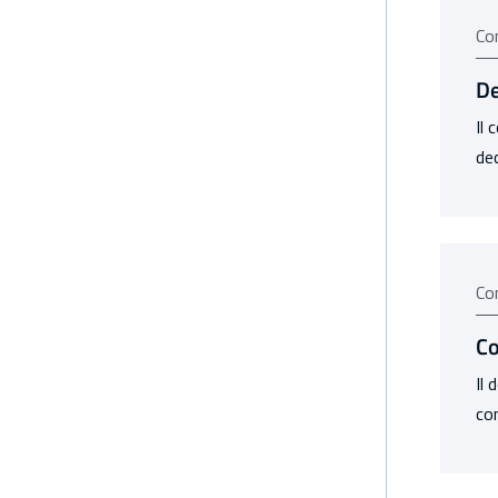
Co
De
Il 
dec
Co
Co
Il 
con