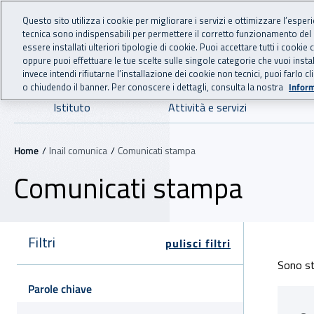
For international visitors
Vai al menu principale
Vai al contenuto principale
Questo sito utilizza i cookie per migliorare i servizi e ottimizzare l’esper
tecnica sono indispensabili per permettere il corretto funzionamento del
INAIL - Istituto Nazionale
essere installati ulteriori tipologie di cookie. Puoi accettare tutti i cook
oppure puoi effettuare le tue scelte sulle singole categorie che vuoi ins
invece intendi rifiutarne l’installazione dei cookie non tecnici, puoi farl
o chiudendo il banner. Per conoscere i dettagli, consulta la nostra
Inform
Navigazione principale
Istituto
Attività e servizi
Navigazione - Ti trovi in:
Home
Inail comunica
Comunicati stampa
Comunicati stampa
Filtri
pulisci filtri
Elenc
Sono st
Parole chiave