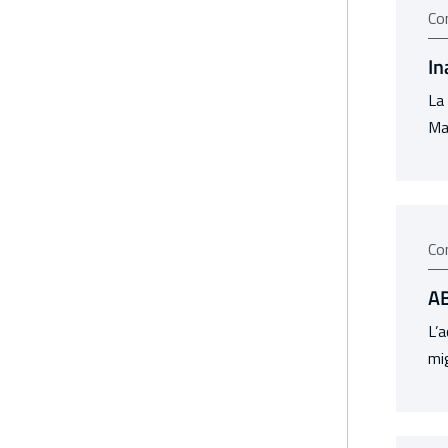
Co
In
La 
Mar
Co
AB
L’a
mig