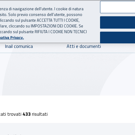
ienza di navigazione dell’utente. I cookie di natura
 sito. Solo previo consenso dell’utente, possono
 per l'Assicurazione contro 
ie cliccando sul pulsante ACCETTA TUTTI I COOKIE,
tallare, cliccando su IMPOSTAZIONI DEI COOKIE. Se
o cliccando sul pulsante RIFIUTA I COOKIE NON TECNICI
ativa Privacy.
Inail comunica
Atti e documenti
o corsi
ati trovati
433
risultati