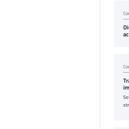
Co
Di
ac
Co
Tr
im
Sot
str