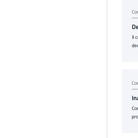
Co
De
Il 
dec
Co
In
Con
pro