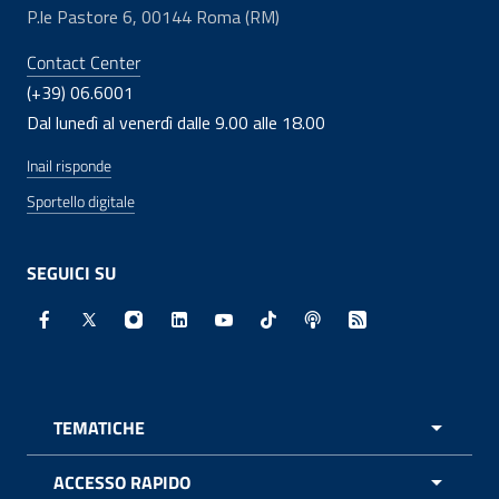
P.le Pastore 6, 00144 Roma (RM)
Contact Center
(+39) 06.6001
Dal lunedì al venerdì dalle 9.00 alle 18.00
Inail risponde
Sportello digitale
SEGUICI SU
Facebook - Sito esterno - Apertura in nuova finestra
X - Sito esterno - Apertura in nuova finestra
Instagram - Sito esterno - Apertura in nuo
Linkedin - Sito esterno - Apertura in 
Youtube - Sito esterno - Apertur
TikTok - Sito esterno - Ape
Spreaker - Sito estern
Feed RSS - Apert
TEMATICHE
APRI 
ACCESSO RAPIDO
APRI 