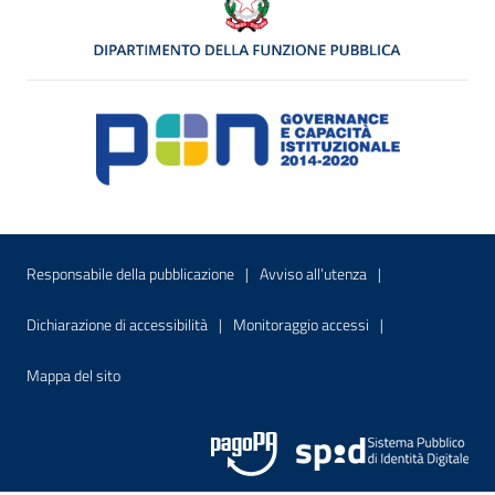
Menu di servizio
Sito interno - Apre in una nuova finestr
Sito interno - Apre
Responsabile della pubblicazione
Avviso all’utenza
Sito interno - Apre in una nuova finestra
Sito interno - Apre
Dichiarazione di accessibilità
Monitoraggio accessi
Sito interno - Apre nella stessa finestra
Mappa del sito