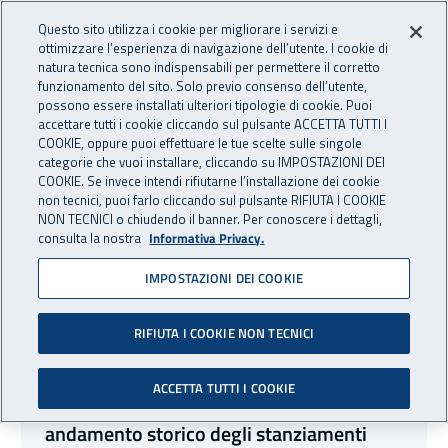
Accedi ai servizi online
For international visitors
Vai al menu principale
Vai al contenuto principale
Questo sito utilizza i cookie per migliorare i servizi e
ottimizzare l’esperienza di navigazione dell’utente. I cookie di
INAIL - Istituto Nazionale per 
natura tecnica sono indispensabili per permettere il corretto
Apri cerca
Apr
funzionamento del sito. Solo previo consenso dell’utente,
possono essere installati ulteriori tipologie di cookie. Puoi
Navigazione principale
accettare tutti i cookie cliccando sul pulsante ACCETTA TUTTI I
COOKIE, oppure puoi effettuare le tue scelte sulle singole
Navigazione - Ti trovi in:
Home
Inail comunica
Infografiche
categorie che vuoi installare, cliccando su IMPOSTAZIONI DEI
COOKIE. Se invece intendi rifiutarne l’installazione dei cookie
non tecnici, puoi farlo cliccando sul pulsante RIFIUTA I COOKIE
Infografiche
NON TECNICI o chiudendo il banner. Per conoscere i dettagli,
consulta la nostra
Informativa Privacy.
IMPOSTAZIONI DEI COOKIE
Elenco corsi
Sono stati trovati
47
risultati
RIFIUTA I COOKIE NON TECNICI
01 febbraio 2023
Infografiche
01 febbraio 2023
ACCETTA TUTTI I COOKIE
Bando Isi 2022: assi di finanziamento e
andamento storico degli stanziamenti