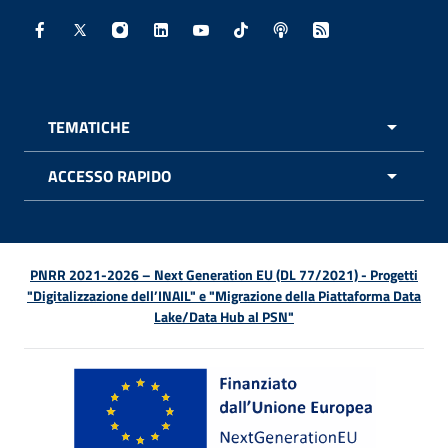
Facebook - Sito esterno - Apertura in nuova finestra
X - Sito esterno - Apertura in nuova finestra
Instagram - Sito esterno - Apertura in nuo
Linkedin - Sito esterno - Apertura in 
Youtube - Sito esterno - Apertur
TikTok - Sito esterno - Ape
Spreaker - Sito estern
Feed RSS - Apert
TEMATICHE
APRI 
ACCESSO RAPIDO
APRI 
PNRR 2021-2026 – Next Generation EU (DL 77/2021) - Progetti
"Digitalizzazione dell’INAIL" e "Migrazione della Piattaforma Data
Lake/Data Hub al PSN"