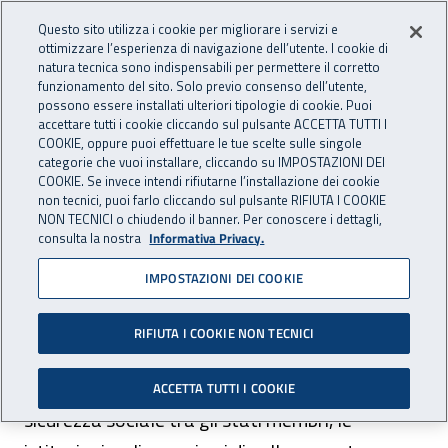
Accedi ai servizi online
For international visitors
Vai al menu principale
Vai al contenuto principale
Questo sito utilizza i cookie per migliorare i servizi e
ottimizzare l’esperienza di navigazione dell’utente. I cookie di
INAIL - Istituto Nazionale per 
natura tecnica sono indispensabili per permettere il corretto
Apri cerca
Apr
funzionamento del sito. Solo previo consenso dell’utente,
possono essere installati ulteriori tipologie di cookie. Puoi
Navigazione principale
accettare tutti i cookie cliccando sul pulsante ACCETTA TUTTI I
COOKIE, oppure puoi effettuare le tue scelte sulle singole
Navigazione - Ti trovi in:
Home
Istituto
Access Point EESSI
categorie che vuoi installare, cliccando su IMPOSTAZIONI DEI
COOKIE. Se invece intendi rifiutarne l’installazione dei cookie
non tecnici, puoi farlo cliccando sul pulsante RIFIUTA I COOKIE
Access Point EESSI
NON TECNICI o chiudendo il banner. Per conoscere i dettagli,
consulta la nostra
Informativa Privacy.
IMPOSTAZIONI DEI COOKIE
Il progetto EESSI (Electronic Exchange of Social
Security Information) si inserisce nell'ambito del
RIFIUTA I COOKIE NON TECNICI
progetto comunitario di dematerializzazione
degli scambi di dati e informazioni in materia di
ACCETTA TUTTI I COOKIE
sicurezza sociale tra gli stati membri, le