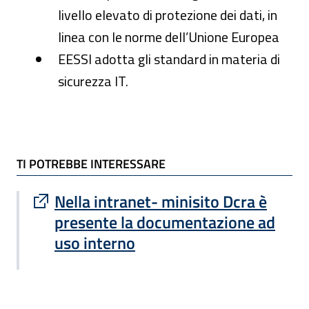
livello elevato di protezione dei dati, in
linea con le norme dell’Unione Europea
EESSI adotta gli standard in materia di
sicurezza IT.
TI POTREBBE INTERESSARE
TI POTREBBE INTERESSARE
Sito esterno : apre una nuova finestra
Nella intranet- minisito Dcra è
presente la documentazione ad
uso interno