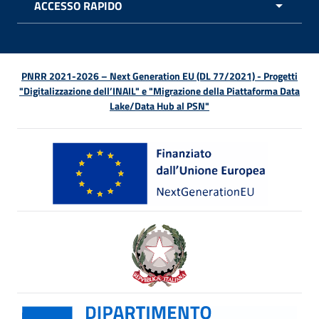
ACCESSO RAPIDO
APRI 
PNRR 2021-2026 – Next Generation EU (DL 77/2021) - Progetti
"Digitalizzazione dell’INAIL" e "Migrazione della Piattaforma Data
Lake/Data Hub al PSN"