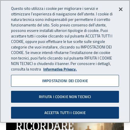
Accedi ai servizi online
For international visitors
Vai al menu principale
Vai al contenuto principale
Questo sito utilizza i cookie per migliorare i servizi e
ottimizzare l’esperienza di navigazione dell’utente. I cookie di
INAIL - Istituto Nazionale per 
natura tecnica sono indispensabili per permettere il corretto
Apri cerca
Apr
funzionamento del sito. Solo previo consenso dell’utente,
possono essere installati ulteriori tipologie di cookie. Puoi
Navigazione principale
accettare tutti i cookie cliccando sul pulsante ACCETTA TUTTI I
COOKIE, oppure puoi effettuare le tue scelte sulle singole
Navigazione - Ti trovi in:
Home
Inail comunica
News
categorie che vuoi installare, cliccando su IMPOSTAZIONI DEI
COOKIE. Se invece intendi rifiutarne l’installazione dei cookie
non tecnici, puoi farlo cliccando sul pulsante RIFIUTA I COOKIE
News
NON TECNICI o chiudendo il banner. Per conoscere i dettagli,
consulta la nostra
Informativa Privacy.
IMPOSTAZIONI DEI COOKIE
Elenco corsi
Sono stati trovati
3864
risultati
RIFIUTA I COOKIE NON TECNICI
ACCETTA TUTTI I COOKIE