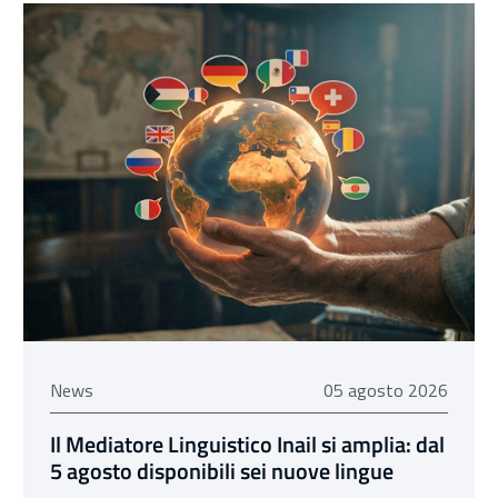
05 agosto 2026
News
05 agosto 2026
Il Mediatore Linguistico Inail si amplia: dal
5 agosto disponibili sei nuove lingue