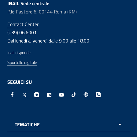
INAIL Sede centrale
P.le Pastore 6, 00144 Roma (RM)
Contact Center
(+39) 06.6001
Dal lunedì al venerdì dalle 9.00 alle 18.00
Inail risponde
Sportello digitale
SEGUICI SU
Facebook - Sito esterno - Apertura in nuova finestra
X - Sito esterno - Apertura in nuova finestra
Instagram - Sito esterno - Apertura in nuo
Linkedin - Sito esterno - Apertura in 
Youtube - Sito esterno - Apertur
TikTok - Sito esterno - Ape
Spreaker - Sito estern
Feed RSS - Apert
TEMATICHE
APRI 