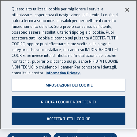
Accedi ai servizi online
For international visitors
Vai al menu principale
Vai al contenuto principale
Questo sito utilizza i cookie per migliorare i servizi e
ottimizzare l’esperienza di navigazione dell’utente. I cookie di
INAIL - Istituto Nazionale per 
natura tecnica sono indispensabili per permettere il corretto
Apri cerca
Apr
funzionamento del sito. Solo previo consenso dell’utente,
possono essere installati ulteriori tipologie di cookie. Puoi
Navigazione principale
accettare tutti i cookie cliccando sul pulsante ACCETTA TUTTI I
COOKIE, oppure puoi effettuare le tue scelte sulle singole
Navigazione - Ti trovi in:
Home
Istituto
Struttura organizzativa
Uffici Centrali
categorie che vuoi installare, cliccando su IMPOSTAZIONI DEI
Direzione centrale assistenza protesica e riabilitazione
Centri
COOKIE. Se invece intendi rifiutarne l’installazione dei cookie
non tecnici, puoi farlo cliccando sul pulsante RIFIUTA I COOKIE
protesici e riabilitativi
NON TECNICI o chiudendo il banner. Per conoscere i dettagli,
consulta la nostra
Informativa Privacy.
Centri protesici e
IMPOSTAZIONI DEI COOKIE
riabilitativi
RIFIUTA I COOKIE NON TECNICI
Esplora:
ACCETTA TUTTI I COOKIE
Percorso protesico / ortesico riabilitativo