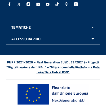
Facebook - Sito esterno - Apertura in nuova finestra
X - Sito esterno - Apertura in nuova finestra
Instagram - Sito esterno - Apertura in nuo
Linkedin - Sito esterno - Apertura in 
Youtube - Sito esterno - Apertur
TikTok - Sito esterno - Ape
Spreaker - Sito estern
Feed RSS - Apert
TEMATICHE
APRI 
ACCESSO RAPIDO
APRI 
PNRR 2021-2026 – Next Generation EU (DL 77/2021) - Progetti
"Digitalizzazione dell’INAIL" e "Migrazione della Piattaforma Data
Lake/Data Hub al PSN"