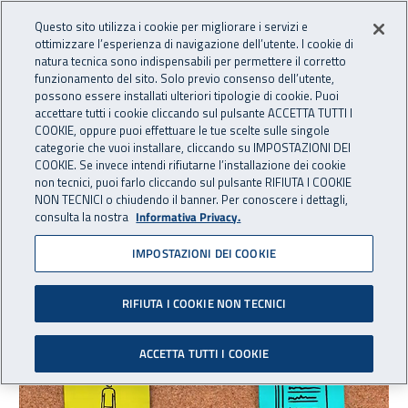
Accedi ai servizi online
For international visitors
Vai al menu principale
Vai al contenuto principale
Questo sito utilizza i cookie per migliorare i servizi e
ottimizzare l’esperienza di navigazione dell’utente. I cookie di
INAIL - Istituto Nazionale per 
natura tecnica sono indispensabili per permettere il corretto
Apri cerca
Apr
funzionamento del sito. Solo previo consenso dell’utente,
possono essere installati ulteriori tipologie di cookie. Puoi
Navigazione principale
accettare tutti i cookie cliccando sul pulsante ACCETTA TUTTI I
COOKIE, oppure puoi effettuare le tue scelte sulle singole
Navigazione - Ti trovi in:
Home
Inail comunica
Multimedia
Video gallery
categorie che vuoi installare, cliccando su IMPOSTAZIONI DEI
COOKIE. Se invece intendi rifiutarne l’installazione dei cookie
non tecnici, puoi farlo cliccando sul pulsante RIFIUTA I COOKIE
Video gallery
NON TECNICI o chiudendo il banner. Per conoscere i dettagli,
consulta la nostra
Informativa Privacy.
IMPOSTAZIONI DEI COOKIE
Elenco corsi
Sono stati trovati
717
risultati
RIFIUTA I COOKIE NON TECNICI
ACCETTA TUTTI I COOKIE