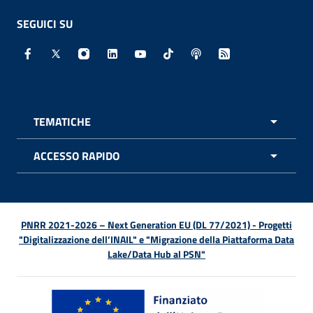
SEGUICI SU
Facebook - Sito esterno - Apertura in nuova finestra
X - Sito esterno - Apertura in nuova finestra
Instagram - Sito esterno - Apertura in nuo
Linkedin - Sito esterno - Apertura in 
Youtube - Sito esterno - Apertur
TikTok - Sito esterno - Ape
Spreaker - Sito estern
Feed RSS - Apert
TEMATICHE
APRI 
ACCESSO RAPIDO
APRI 
PNRR 2021-2026 – Next Generation EU (DL 77/2021) - Progetti
"Digitalizzazione dell’INAIL" e "Migrazione della Piattaforma Data
Lake/Data Hub al PSN"