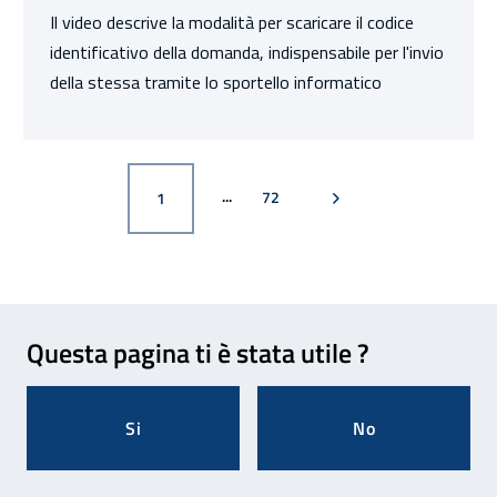
Il video descrive la modalità per scaricare il codice
identificativo della domanda, indispensabile per l'invio
della stessa tramite lo sportello informatico
PAGINA
PAGINA SUCCESSIVA
PAGINA
72
1
Feedback
Questa pagina ti è stata utile ?
Si
No