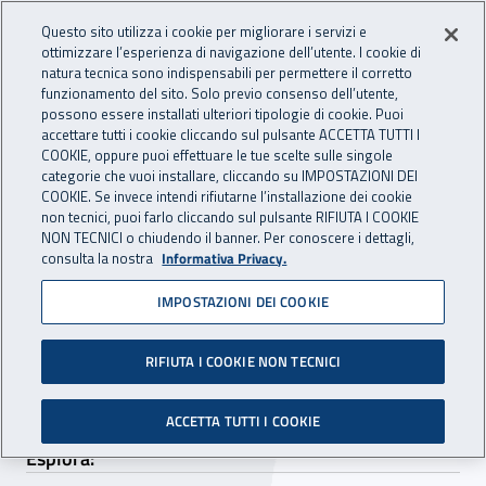
Accedi ai servizi online
For international visitors
Vai al menu principale
Vai al contenuto principale
Questo sito utilizza i cookie per migliorare i servizi e
ottimizzare l’esperienza di navigazione dell’utente. I cookie di
INAIL - Istituto Nazionale per 
natura tecnica sono indispensabili per permettere il corretto
Apri cerca
Apr
funzionamento del sito. Solo previo consenso dell’utente,
possono essere installati ulteriori tipologie di cookie. Puoi
Navigazione principale
accettare tutti i cookie cliccando sul pulsante ACCETTA TUTTI I
COOKIE, oppure puoi effettuare le tue scelte sulle singole
Navigazione - Ti trovi in:
Home
Attività e servizi
Dati e statistiche
categorie che vuoi installare, cliccando su IMPOSTAZIONI DEI
COOKIE. Se invece intendi rifiutarne l’installazione dei cookie
non tecnici, puoi farlo cliccando sul pulsante RIFIUTA I COOKIE
Dati e statistiche
NON TECNICI o chiudendo il banner. Per conoscere i dettagli,
consulta la nostra
Informativa Privacy.
In questa sezione vengono presentati i dati
IMPOSTAZIONI DEI COOKIE
statistici elaborati dall’Inail e organizzati
secondo diverse banche dati alla cui
RIFIUTA I COOKIE NON TECNICI
consultazione si rimanda per approfondimenti.
ACCETTA TUTTI I COOKIE
Esplora: