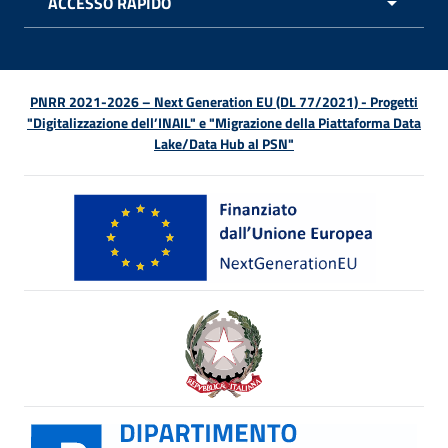
ACCESSO RAPIDO
APRI 
PNRR 2021-2026 – Next Generation EU (DL 77/2021) - Progetti
"Digitalizzazione dell’INAIL" e "Migrazione della Piattaforma Data
Lake/Data Hub al PSN"