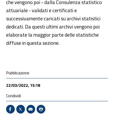
che vengono poi - dalla Consulenza statistico
attuariale - validati e certificati e
successivamente caricati su archivi statistici
dedicati. Da questi ultimi archivi vengono poi
elaborate la maggior parte delle statistiche
diffuse in questa sezione.
Condivisione social
Pubblicazione
22/03/2022, 15:18
Condividi
Condividi su Facebook - Sito esterno - Apertura in 
X - Sito esterno - Apertura in nuova finestra
Invio Mail: apre il programma di posta el
Stampa pagina: scelta meno ecologic