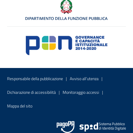
Menu di servizio
Sito interno - Apre in una nuova finestr
Sito interno - Apre
Responsabile della pubblicazione
Avviso all’utenza
Sito interno - Apre in una nuova finestra
Sito interno - Apre
Dichiarazione di accessibilità
Monitoraggio accessi
Sito interno - Apre nella stessa finestra
Mappa del sito