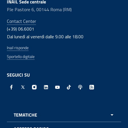
INAIL Sede centrale
P.le Pastore 6, 00144 Roma (RM)
Contact Center
(+39) 06.6001
Dal lunedì al venerdì dalle 9.00 alle 18.00
Inail risponde
Sportello digitale
SEGUICI SU
Facebook - Sito esterno - Apertura in nuova finestra
X - Sito esterno - Apertura in nuova finestra
Instagram - Sito esterno - Apertura in nuo
Linkedin - Sito esterno - Apertura in 
Youtube - Sito esterno - Apertur
TikTok - Sito esterno - Ape
Spreaker - Sito estern
Feed RSS - Apert
TEMATICHE
APRI 