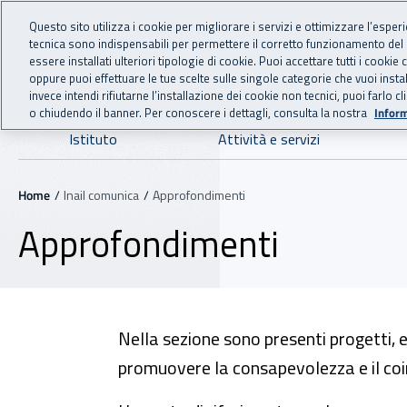
For international visitors
Vai al menu principale
Vai al contenuto principale
Questo sito utilizza i cookie per migliorare i servizi e ottimizzare l’esper
tecnica sono indispensabili per permettere il corretto funzionamento del
INAIL - Istituto Nazionale
essere installati ulteriori tipologie di cookie. Puoi accettare tutti i cook
oppure puoi effettuare le tue scelte sulle singole categorie che vuoi ins
invece intendi rifiutarne l’installazione dei cookie non tecnici, puoi farl
o chiudendo il banner. Per conoscere i dettagli, consulta la nostra
Inform
Navigazione principale
Istituto
Attività e servizi
Navigazione - Ti trovi in:
Home
Inail comunica
Approfondimenti
Approfondimenti
Nella sezione
sono presenti progetti, ev
promuovere la consapevolezza e il coi