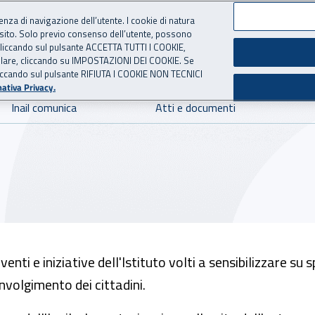
ienza di navigazione dell’utente. I cookie di natura
 sito. Solo previo consenso dell’utente, possono
 per l'Assicurazione contro 
ie cliccando sul pulsante ACCETTA TUTTI I COOKIE,
tallare, cliccando su IMPOSTAZIONI DEI COOKIE. Se
o cliccando sul pulsante RIFIUTA I COOKIE NON TECNICI
ativa Privacy.
Inail comunica
Atti e documenti
enti e iniziative dell'Istituto volti a sensibilizzare su 
nvolgimento dei cittadini.