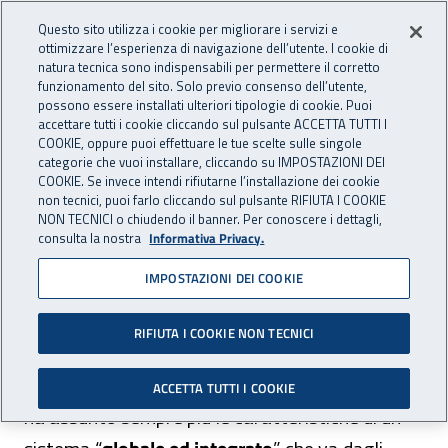
Accedi ai servizi online
For international visitors
Vai al menu principale
Vai al contenuto principale
Questo sito utilizza i cookie per migliorare i servizi e
ottimizzare l’esperienza di navigazione dell’utente. I cookie di
natura tecnica sono indispensabili per permettere il corretto
Apri cerca
Apr
ASSICURAZIONE
INAIL - Istituto Nazionale per 
funzionamento del sito. Solo previo consenso dell’utente,
possono essere installati ulteriori tipologie di cookie. Puoi
Navigazione principale
accettare tutti i cookie cliccando sul pulsante ACCETTA TUTTI I
COOKIE, oppure puoi effettuare le tue scelte sulle singole
Navigazione - Ti trovi in:
Home Assicurazione
L'assicurazione Inail
categorie che vuoi installare, cliccando su IMPOSTAZIONI DEI
Quali sono le prestazioni
Prestazioni sanitarie e socio-sanitarie
COOKIE. Se invece intendi rifiutarne l’installazione dei cookie
non tecnici, puoi farlo cliccando sul pulsante RIFIUTA I COOKIE
NON TECNICI o chiudendo il banner. Per conoscere i dettagli,
Prestazioni sanitarie e
consulta la nostra
Informativa Privacy.
socio-sanitarie
IMPOSTAZIONI DEI COOKIE
RIFIUTA I COOKIE NON TECNICI
La tutela garantita dall’Inail ai lavoratori
infortunati o affetti da malattia professionale
ACCETTA TUTTI I COOKIE
ha assunto sempre più le caratteristiche di un