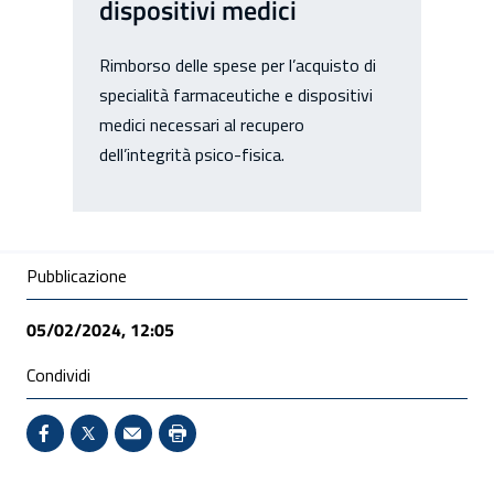
dispositivi medici
Rimborso delle spese per l’acquisto di
specialità farmaceutiche e dispositivi
medici necessari al recupero
dell’integrità psico-fisica.
Condivisione social
Pubblicazione
05/02/2024, 12:05
Condividi
Condividi su Facebook - Sito esterno - Apertura in 
X - Sito esterno - Apertura in nuova finestra
Invio Mail: apre il programma di posta el
Stampa pagina: scelta meno ecologic