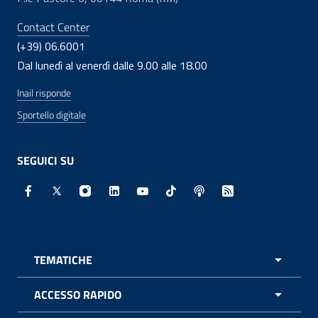
Contact Center
(+39) 06.6001
Dal lunedì al venerdì dalle 9.00 alle 18.00
Inail risponde
Sportello digitale
SEGUICI SU
Facebook - Sito esterno - Apertura in nuova finestra
X - Sito esterno - Apertura in nuova finestra
Instagram - Sito esterno - Apertura in nuo
Linkedin - Sito esterno - Apertura in 
Youtube - Sito esterno - Apertur
TikTok - Sito esterno - Ape
Spreaker - Sito estern
Feed RSS - Apert
TEMATICHE
APRI 
ACCESSO RAPIDO
APRI 