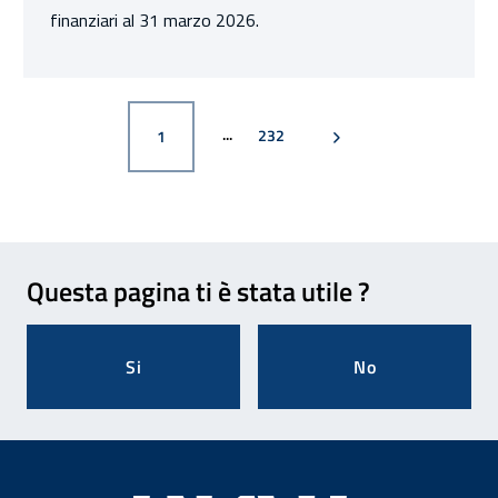
finanziari al 31 marzo 2026.
PAGINA
PAGINA SUCCESSIVA
PAGINA
232
1
Feedback
Questa pagina ti è stata utile ?
Si
No