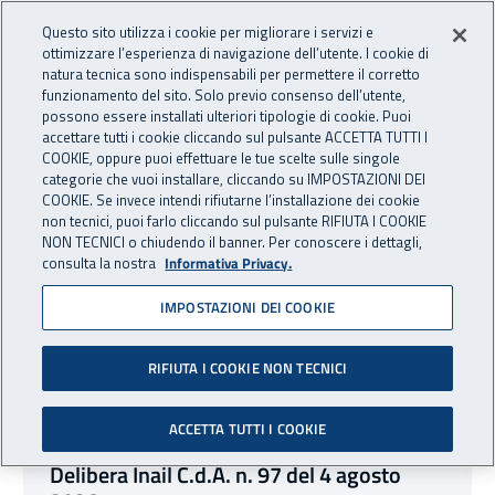
Accedi ai servizi online
For international visitors
Vai al menu principale
Vai al contenuto principale
Questo sito utilizza i cookie per migliorare i servizi e
ottimizzare l’esperienza di navigazione dell’utente. I cookie di
INAIL - Istituto Nazionale per 
natura tecnica sono indispensabili per permettere il corretto
Apri cerca
Apr
funzionamento del sito. Solo previo consenso dell’utente,
possono essere installati ulteriori tipologie di cookie. Puoi
Navigazione principale
accettare tutti i cookie cliccando sul pulsante ACCETTA TUTTI I
COOKIE, oppure puoi effettuare le tue scelte sulle singole
Navigazione - Ti trovi in:
Home
Atti e documenti
Delibere del Consiglio di
categorie che vuoi installare, cliccando su IMPOSTAZIONI DEI
Amministrazione
COOKIE. Se invece intendi rifiutarne l’installazione dei cookie
non tecnici, puoi farlo cliccando sul pulsante RIFIUTA I COOKIE
NON TECNICI o chiudendo il banner. Per conoscere i dettagli,
Delibere del Consiglio di
consulta la nostra
Informativa Privacy.
Amministrazione
IMPOSTAZIONI DEI COOKIE
RIFIUTA I COOKIE NON TECNICI
Elenco Normative
04 agosto 2026
Delibere Inail CdA
04 ago 2026
ACCETTA TUTTI I COOKIE
Delibera Inail C.d.A. n. 97 del 4 agosto