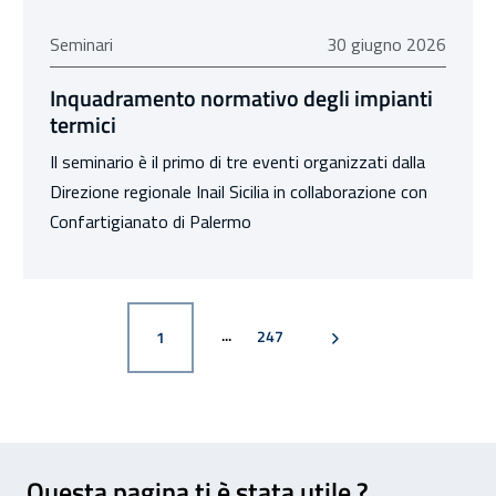
30 giugno 2026
Seminari
30 giugno 2026
Inquadramento normativo degli impianti
termici
Il seminario è il primo di tre eventi organizzati dalla
Direzione regionale Inail Sicilia in collaborazione con
Confartigianato di Palermo
PAGINA
PAGINA SUCCESSIVA
PAGINA
247
1
Feedback
Questa pagina ti è stata utile ?