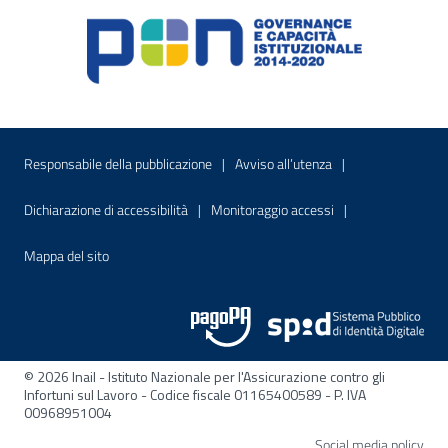
Menu di servizio
Sito interno - Apre in una nuova finestr
Sito interno - Apre
Responsabile della pubblicazione
Avviso all’utenza
Sito interno - Apre in una nuova finestra
Sito interno - Apre
Dichiarazione di accessibilità
Monitoraggio accessi
Sito interno - Apre nella stessa finestra
Mappa del sito
© 2026 Inail - Istituto Nazionale per l'Assicurazione contro gli
Infortuni sul Lavoro - Codice fiscale 01165400589 - P. IVA
00968951004
Apre
Social media policy