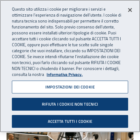
Accedi ai servizi online
For international visitors
Vai al menu principale
Vai al contenuto principale
Questo sito utilizza i cookie per migliorare i servizi e
ottimizzare l’esperienza di navigazione dell’utente. I cookie di
INAIL - Istituto Nazionale per 
natura tecnica sono indispensabili per permettere il corretto
Apri cerca
Apr
funzionamento del sito. Solo previo consenso dell’utente,
possono essere installati ulteriori tipologie di cookie. Puoi
Navigazione principale
accettare tutti i cookie cliccando sul pulsante ACCETTA TUTTI I
COOKIE, oppure puoi effettuare le tue scelte sulle singole
Navigazione - Ti trovi in:
Home
Inail comunica
Eventi
categorie che vuoi installare, cliccando su IMPOSTAZIONI DEI
COOKIE. Se invece intendi rifiutarne l’installazione dei cookie
non tecnici, puoi farlo cliccando sul pulsante RIFIUTA I COOKIE
Eventi
NON TECNICI o chiudendo il banner. Per conoscere i dettagli,
consulta la nostra
Informativa Privacy.
IMPOSTAZIONI DEI COOKIE
Elenco corsi
Sono stati trovati
2468
risultati
RIFIUTA I COOKIE NON TECNICI
ACCETTA TUTTI I COOKIE