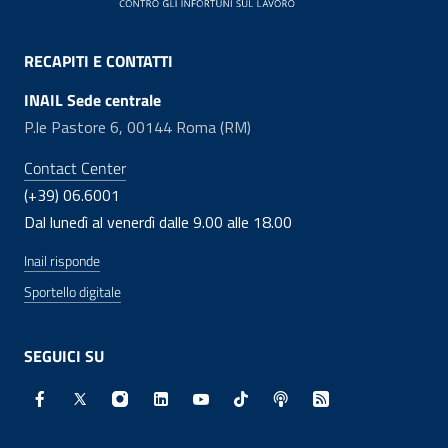
RECAPITI E CONTATTI
INAIL Sede centrale
P.le Pastore 6, 00144 Roma (RM)
Contact Center
(+39) 06.6001
Dal lunedì al venerdì dalle 9.00 alle 18.00
Inail risponde
Sportello digitale
SEGUICI SU
Facebook - Sito esterno - Apertura in nuova finestra
X - Sito esterno - Apertura in nuova finestra
Instagram - Sito esterno - Apertura in nuo
Linkedin - Sito esterno - Apertura in 
Youtube - Sito esterno - Apertur
TikTok - Sito esterno - Ape
Spreaker - Sito estern
Feed RSS - Apert