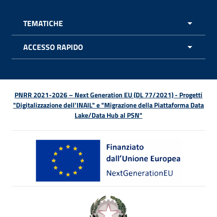
TEMATICHE
APRI 
ACCESSO RAPIDO
APRI 
PNRR 2021-2026 – Next Generation EU (DL 77/2021) - Progetti
"Digitalizzazione dell’INAIL" e "Migrazione della Piattaforma Data
Lake/Data Hub al PSN"