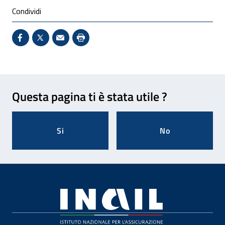
Condividi
Condividi su Facebook - Sito esterno - Apertura in 
X - Sito esterno - Apertura in nuova finestra
Invio Mail: apre il programma di posta el
Stampa pagina: scelta meno ecologic
Feedback
Questa pagina ti è stata utile ?
Si
No
Footer