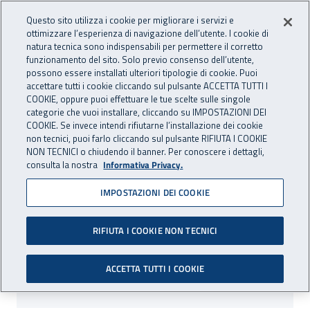
Accedi ai servizi online
For international visitors
Vai al menu principale
Vai al contenuto principale
Questo sito utilizza i cookie per migliorare i servizi e
ottimizzare l’esperienza di navigazione dell’utente. I cookie di
INAIL - Istituto Nazionale per 
natura tecnica sono indispensabili per permettere il corretto
Apri cerca
Apr
funzionamento del sito. Solo previo consenso dell’utente,
possono essere installati ulteriori tipologie di cookie. Puoi
Navigazione principale
accettare tutti i cookie cliccando sul pulsante ACCETTA TUTTI I
COOKIE, oppure puoi effettuare le tue scelte sulle singole
Navigazione - Ti trovi in:
Home
Attività e servizi
Servizi per te
categorie che vuoi installare, cliccando su IMPOSTAZIONI DEI
COOKIE. Se invece intendi rifiutarne l’installazione dei cookie
non tecnici, puoi farlo cliccando sul pulsante RIFIUTA I COOKIE
Servizi per te
NON TECNICI o chiudendo il banner. Per conoscere i dettagli,
consulta la nostra
Informativa Privacy.
Composizione
IMPOSTAZIONI DEI COOKIE
Lavoratore
RIFIUTA I COOKIE NON TECNICI
È la persona che svolge un’attività lavorativa
nell’ambito dell’organizzazione di un datore di lavoro
ACCETTA TUTTI I COOKIE
pubblico o privato