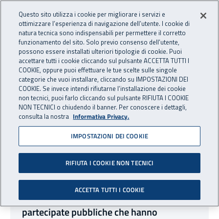
Accedi ai servizi online
For international visitors
Vai al menu principale
Vai al contenuto principale
Questo sito utilizza i cookie per migliorare i servizi e
ottimizzare l’esperienza di navigazione dell’utente. I cookie di
INAIL - Istituto Nazionale per 
natura tecnica sono indispensabili per permettere il corretto
Apri cerca
Apr
funzionamento del sito. Solo previo consenso dell’utente,
possono essere installati ulteriori tipologie di cookie. Puoi
Navigazione principale
accettare tutti i cookie cliccando sul pulsante ACCETTA TUTTI I
COOKIE, oppure puoi effettuare le tue scelte sulle singole
Navigazione - Ti trovi in:
Home
Inail comunica
Avvisi
categorie che vuoi installare, cliccando su IMPOSTAZIONI DEI
COOKIE. Se invece intendi rifiutarne l’installazione dei cookie
non tecnici, puoi farlo cliccando sul pulsante RIFIUTA I COOKIE
Avvisi
NON TECNICI o chiudendo il banner. Per conoscere i dettagli,
consulta la nostra
Informativa Privacy.
IMPOSTAZIONI DEI COOKIE
Elenco corsi
Sono stati trovati
1860
risultati
RIFIUTA I COOKIE NON TECNICI
07 agosto 2026
Avvisi
07 agosto 2026
ACCETTA TUTTI I COOKIE
Fondo per i lavoratori di società
partecipate pubbliche che hanno