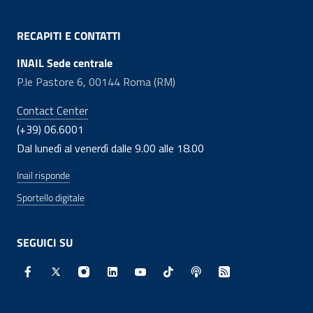
RECAPITI E CONTATTI
INAIL Sede centrale
P.le Pastore 6, 00144 Roma (RM)
Contact Center
(+39) 06.6001
Dal lunedì al venerdì dalle 9.00 alle 18.00
Inail risponde
Sportello digitale
SEGUICI SU
Facebook - Sito esterno - Apertura in nuova finestra
X - Sito esterno - Apertura in nuova finestra
Instagram - Sito esterno - Apertura in nuo
Linkedin - Sito esterno - Apertura in 
Youtube - Sito esterno - Apertur
TikTok - Sito esterno - Ape
Spreaker - Sito estern
Feed RSS - Apert