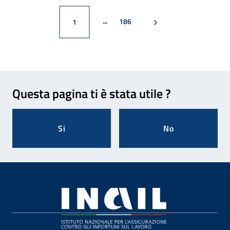
PAGINA
PAGINA SUCCESSIVA
PAGINA
186
1
Feedback
Questa pagina ti è stata utile ?
Si
No
Footer