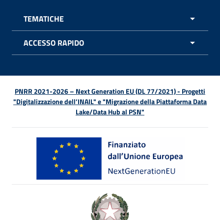
TEMATICHE
APRI 
ACCESSO RAPIDO
APRI 
PNRR 2021-2026 – Next Generation EU (DL 77/2021) - Progetti
"Digitalizzazione dell’INAIL" e "Migrazione della Piattaforma Data
Lake/Data Hub al PSN"