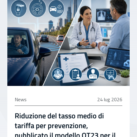
24 luglio 2026
News
24 lug 2026
Riduzione del tasso medio di
tariffa per prevenzione,
pubblicato il modello OT23 per il