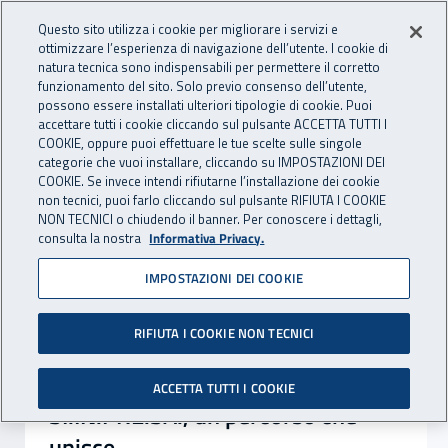
Accedi ai servizi online
For international visitors
Vai al menu principale
Vai al contenuto principale
Questo sito utilizza i cookie per migliorare i servizi e
ottimizzare l’esperienza di navigazione dell’utente. I cookie di
INAIL - Istituto Nazionale per 
natura tecnica sono indispensabili per permettere il corretto
Apri cerca
Apr
funzionamento del sito. Solo previo consenso dell’utente,
possono essere installati ulteriori tipologie di cookie. Puoi
Navigazione principale
accettare tutti i cookie cliccando sul pulsante ACCETTA TUTTI I
Notizie in evidenza
COOKIE, oppure puoi effettuare le tue scelte sulle singole
categorie che vuoi installare, cliccando su IMPOSTAZIONI DEI
COOKIE. Se invece intendi rifiutarne l’installazione dei cookie
non tecnici, puoi farlo cliccando sul pulsante RIFIUTA I COOKIE
NON TECNICI o chiudendo il banner. Per conoscere i dettagli,
consulta la nostra
Informativa Privacy.
IMPOSTAZIONI DEI COOKIE
RIFIUTA I COOKIE NON TECNICI
ACCETTA TUTTI I COOKIE
SI.IN.PRE.SA., un percorso che
unisce