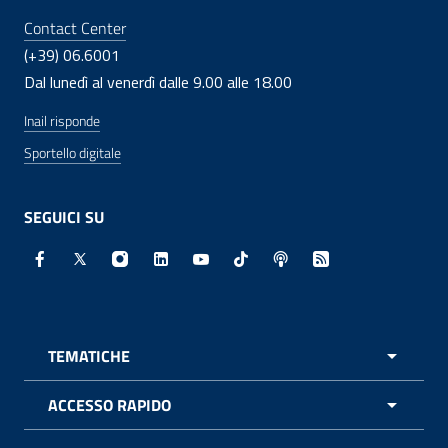
Contact Center
(+39) 06.6001
Dal lunedì al venerdì dalle 9.00 alle 18.00
Inail risponde
Sportello digitale
SEGUICI SU
Facebook - Sito esterno - Apertura in nuova finestra
X - Sito esterno - Apertura in nuova finestra
Instagram - Sito esterno - Apertura in nuo
Linkedin - Sito esterno - Apertura in 
Youtube - Sito esterno - Apertur
TikTok - Sito esterno - Ape
Spreaker - Sito estern
Feed RSS - Apert
TEMATICHE
APRI 
ACCESSO RAPIDO
APRI 