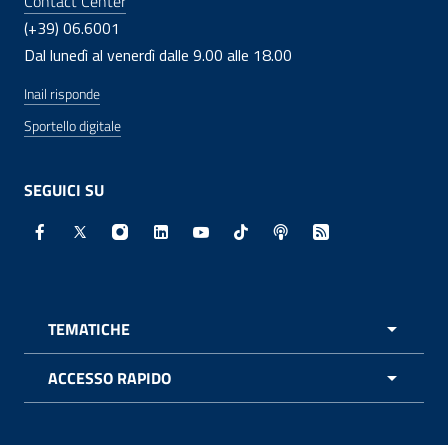
Contact Center
(+39) 06.6001
Dal lunedì al venerdì dalle 9.00 alle 18.00
Inail risponde
Sportello digitale
SEGUICI SU
Facebook - Sito esterno - Apertura in nuova finestra
X - Sito esterno - Apertura in nuova finestra
Instagram - Sito esterno - Apertura in nuo
Linkedin - Sito esterno - Apertura in 
Youtube - Sito esterno - Apertur
TikTok - Sito esterno - Ape
Spreaker - Sito estern
Feed RSS - Apert
TEMATICHE
APRI 
ACCESSO RAPIDO
APRI 