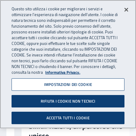
Accedi ai servizi online
For international visitors
Vai al menu principale
Vai al contenuto principale
Questo sito utilizza i cookie per migliorare i servizi e
ottimizzare l’esperienza di navigazione dell’utente. I cookie di
INAIL - Istituto Nazionale per 
natura tecnica sono indispensabili per permettere il corretto
Apri cerca
Apr
funzionamento del sito. Solo previo consenso dell’utente,
possono essere installati ulteriori tipologie di cookie. Puoi
Navigazione principale
accettare tutti i cookie cliccando sul pulsante ACCETTA TUTTI I
Notizie in evidenza
COOKIE, oppure puoi effettuare le tue scelte sulle singole
categorie che vuoi installare, cliccando su IMPOSTAZIONI DEI
COOKIE. Se invece intendi rifiutarne l’installazione dei cookie
non tecnici, puoi farlo cliccando sul pulsante RIFIUTA I COOKIE
NON TECNICI o chiudendo il banner. Per conoscere i dettagli,
consulta la nostra
Informativa Privacy.
IMPOSTAZIONI DEI COOKIE
RIFIUTA I COOKIE NON TECNICI
ACCETTA TUTTI I COOKIE
SI.IN.PRE.SA., un percorso che
unisce