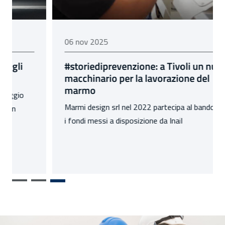
06 novembre 2025
06 nov 2025
#storiediprevenzione: a Tivoli un nuovo
macchinario per la lavorazione del
marmo
Marmi design srl nel 2022 partecipa al bando Isi, con
i fondi messi a disposizione da Inail