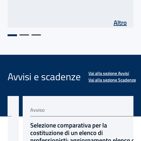
di As
Altro
Avvisi e scadenze
Vai alla sezione Avvisi
Vai alla sezione Scadenze
Avviso
scorrimento SOC6
 Asse 5 agricoltura
viso: Contributi associativi: apertura servizi telematici
avviso:
Selezione comparativa per la
costituzione di un elenco di
professionisti: aggiornamento elenco dei