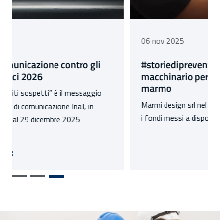
06 novembre 2025
06 nov 2025
#storiediprevenzione: a Tivoli un nuovo
macchinario per la lavorazione del
marmo
Marmi design srl nel 2022 partecipa al bando Isi, con
i fondi messi a disposizione da Inail