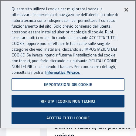
Accedi ai servizi online
For international visitors
Vai al menu principale
Vai al contenuto principale
Questo sito utilizza i cookie per migliorare i servizi e
ottimizzare l’esperienza di navigazione dell’utente. I cookie di
INAIL - Istituto Nazionale per 
natura tecnica sono indispensabili per permettere il corretto
Apri cerca
Apr
funzionamento del sito. Solo previo consenso dell’utente,
possono essere installati ulteriori tipologie di cookie. Puoi
Navigazione principale
accettare tutti i cookie cliccando sul pulsante ACCETTA TUTTI I
Notizie in evidenza
COOKIE, oppure puoi effettuare le tue scelte sulle singole
categorie che vuoi installare, cliccando su IMPOSTAZIONI DEI
COOKIE. Se invece intendi rifiutarne l’installazione dei cookie
non tecnici, puoi farlo cliccando sul pulsante RIFIUTA I COOKIE
NON TECNICI o chiudendo il banner. Per conoscere i dettagli,
consulta la nostra
Informativa Privacy.
IMPOSTAZIONI DEI COOKIE
RIFIUTA I COOKIE NON TECNICI
ACCETTA TUTTI I COOKIE
SI.IN.PRE.SA., un percorso che
unisce