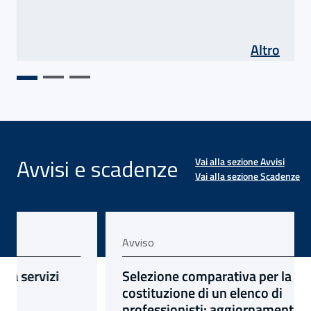
di As
Altro
Avvisi e scadenze
Vai alla sezione Avvisi
Vai alla sezione Scadenze
Avviso
scorrimento SOC6
 Asse 5 agricoltura
viso: Contributi associativi: apertura servizi telematici
avviso:
Selezione comparativa per la
costituzione di un elenco di
professionisti: aggiornamento elenco dei