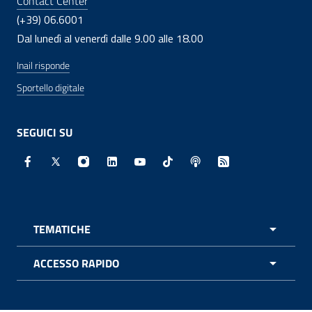
Contact Center
(+39) 06.6001
Dal lunedì al venerdì dalle 9.00 alle 18.00
Inail risponde
Sportello digitale
SEGUICI SU
Facebook - Sito esterno - Apertura in nuova finestra
X - Sito esterno - Apertura in nuova finestra
Instagram - Sito esterno - Apertura in nuo
Linkedin - Sito esterno - Apertura in 
Youtube - Sito esterno - Apertur
TikTok - Sito esterno - Ape
Spreaker - Sito estern
Feed RSS - Apert
TEMATICHE
APRI 
ACCESSO RAPIDO
APRI 