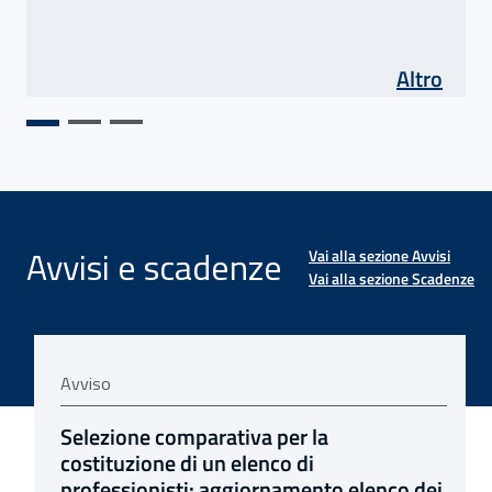
di As
Altro
Avvisi e scadenze
Vai alla sezione Avvisi
Vai alla sezione Scadenze
Avviso
scorrimento SOC6
 Asse 5 agricoltura
viso: Contributi associativi: apertura servizi telematici
avviso:
Selezione comparativa per la
costituzione di un elenco di
professionisti: aggiornamento elenco dei