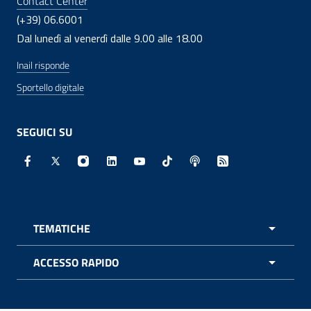
Contact Center
(+39) 06.6001
Dal lunedì al venerdì dalle 9.00 alle 18.00
Inail risponde
Sportello digitale
SEGUICI SU
Facebook - Sito esterno - Apertura in nuova finestra
X - Sito esterno - Apertura in nuova finestra
Instagram - Sito esterno - Apertura in nuo
Linkedin - Sito esterno - Apertura in 
Youtube - Sito esterno - Apertur
TikTok - Sito esterno - Ape
Spreaker - Sito estern
Feed RSS - Apert
TEMATICHE
APRI 
ACCESSO RAPIDO
APRI 