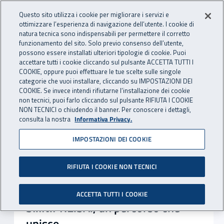
Accedi ai servizi online
For international visitors
Vai al menu principale
Vai al contenuto principale
Questo sito utilizza i cookie per migliorare i servizi e
ottimizzare l’esperienza di navigazione dell’utente. I cookie di
INAIL - Istituto Nazionale per 
natura tecnica sono indispensabili per permettere il corretto
Apri cerca
Apr
funzionamento del sito. Solo previo consenso dell’utente,
possono essere installati ulteriori tipologie di cookie. Puoi
Navigazione principale
accettare tutti i cookie cliccando sul pulsante ACCETTA TUTTI I
Notizie in evidenza
COOKIE, oppure puoi effettuare le tue scelte sulle singole
categorie che vuoi installare, cliccando su IMPOSTAZIONI DEI
COOKIE. Se invece intendi rifiutarne l’installazione dei cookie
non tecnici, puoi farlo cliccando sul pulsante RIFIUTA I COOKIE
NON TECNICI o chiudendo il banner. Per conoscere i dettagli,
consulta la nostra
Informativa Privacy.
IMPOSTAZIONI DEI COOKIE
RIFIUTA I COOKIE NON TECNICI
ACCETTA TUTTI I COOKIE
SI.IN.PRE.SA., un percorso che
unisce