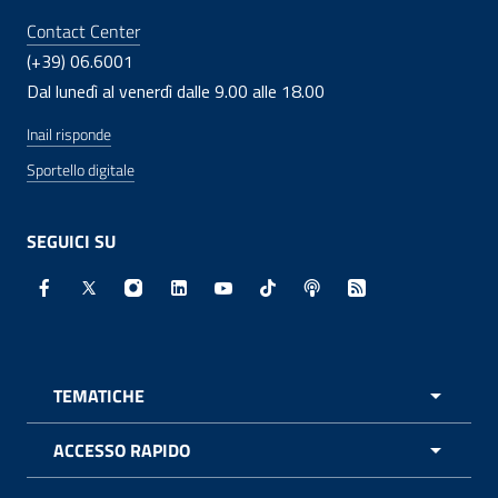
Contact Center
(+39) 06.6001
Dal lunedì al venerdì dalle 9.00 alle 18.00
Inail risponde
Sportello digitale
SEGUICI SU
Facebook - Sito esterno - Apertura in nuova finestra
X - Sito esterno - Apertura in nuova finestra
Instagram - Sito esterno - Apertura in nuo
Linkedin - Sito esterno - Apertura in 
Youtube - Sito esterno - Apertur
TikTok - Sito esterno - Ape
Spreaker - Sito estern
Feed RSS - Apert
TEMATICHE
APRI 
ACCESSO RAPIDO
APRI 