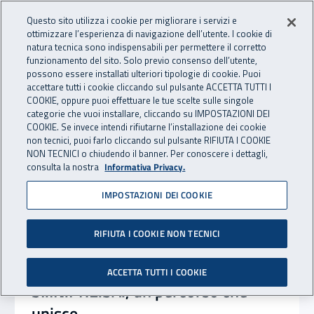
Accedi ai servizi online
For international visitors
Vai al menu principale
Vai al contenuto principale
Questo sito utilizza i cookie per migliorare i servizi e
ottimizzare l’esperienza di navigazione dell’utente. I cookie di
INAIL - Istituto Nazionale per 
natura tecnica sono indispensabili per permettere il corretto
Apri cerca
Apr
funzionamento del sito. Solo previo consenso dell’utente,
possono essere installati ulteriori tipologie di cookie. Puoi
Navigazione principale
accettare tutti i cookie cliccando sul pulsante ACCETTA TUTTI I
Notizie in evidenza
COOKIE, oppure puoi effettuare le tue scelte sulle singole
categorie che vuoi installare, cliccando su IMPOSTAZIONI DEI
COOKIE. Se invece intendi rifiutarne l’installazione dei cookie
non tecnici, puoi farlo cliccando sul pulsante RIFIUTA I COOKIE
NON TECNICI o chiudendo il banner. Per conoscere i dettagli,
consulta la nostra
Informativa Privacy.
IMPOSTAZIONI DEI COOKIE
RIFIUTA I COOKIE NON TECNICI
ACCETTA TUTTI I COOKIE
SI.IN.PRE.SA., un percorso che
unisce