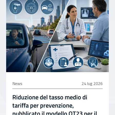
24 luglio 2026
News
24 lug 2026
Riduzione del tasso medio di
tariffa per prevenzione,
pubblicato il modello OT23 per il