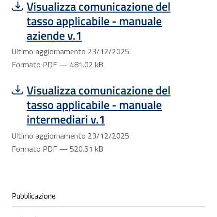
Scarica file:
Formato PDF — Dimensione 481.02 kB
Visualizza comunicazione del
tasso applicabile - manuale
aziende v.1
Ultimo aggiornamento 23/12/2025
Formato PDF — 481.02 kB
Scarica file:
Formato PDF — Dimensione 520.51 kB
Visualizza comunicazione del
tasso applicabile - manuale
intermediari v.1
Ultimo aggiornamento 23/12/2025
Formato PDF — 520.51 kB
Condivisione social
Pubblicazione