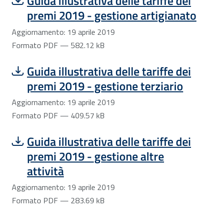
Scarica file:
Formato PDF — Dimensione 582.12 kB
Guida illustrativa delle tariffe dei
premi 2019 - gestione artigianato
Aggiornamento: 19 aprile 2019
Formato PDF — 582.12 kB
Scarica file:
Formato PDF — Dimensione 409.57 kB
Guida illustrativa delle tariffe dei
premi 2019 - gestione terziario
Aggiornamento: 19 aprile 2019
Formato PDF — 409.57 kB
Scarica file:
Formato PDF — Dimensione 283.69 kB
Guida illustrativa delle tariffe dei
premi 2019 - gestione altre
attività
Aggiornamento: 19 aprile 2019
Formato PDF — 283.69 kB