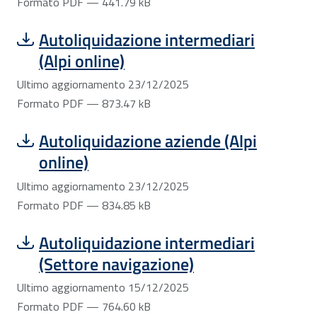
Formato PDF — 441.79 kB
Scarica file:
Formato PDF — Dimensione 873.47 kB
Autoliquidazione intermediari
(Alpi online)
Ultimo aggiornamento 23/12/2025
Formato PDF — 873.47 kB
Scarica file:
Formato PDF — Dimensione 834.85 kB
Autoliquidazione aziende (Alpi
online)
Ultimo aggiornamento 23/12/2025
Formato PDF — 834.85 kB
Scarica file:
Formato PDF — Dimensione 764.60 kB
Autoliquidazione intermediari
(Settore navigazione)
Ultimo aggiornamento 15/12/2025
Formato PDF — 764.60 kB