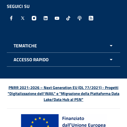
SEGUICI SU
Facebook - Sito esterno - Apertura in nuova finestra
X - Sito esterno - Apertura in nuova finestra
Instagram - Sito esterno - Apertura in nuo
Linkedin - Sito esterno - Apertura in 
Youtube - Sito esterno - Apertur
TikTok - Sito esterno - Ape
Spreaker - Sito estern
Feed RSS - Apert
TEMATICHE
APRI 
ACCESSO RAPIDO
APRI 
PNRR 2021-2026 – Next Generation EU (DL 77/2021) - Progetti
"Digitalizzazione dell’INAIL" e "Migrazione della Piattaforma Data
Lake/Data Hub al PSN"