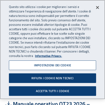
Accedi ai servizi online
For international visitors
Vai al menu principale
Vai al contenuto principale
Questo sito utilizza i cookie per migliorare i servizi e
ottimizzare l’esperienza di navigazione dell’utente. I cookie di
INAIL - Istituto Nazionale per 
natura tecnica sono indispensabili per permettere il corretto
Apri cerca
Apr
funzionamento del sito. Solo previo consenso dell’utente,
possono essere installati ulteriori tipologie di cookie. Puoi
Navigazione principale
accettare tutti i cookie cliccando sul pulsante ACCETTA TUTTI I
COOKIE, oppure puoi effettuare le tue scelte sulle singole
Navigazione - Ti trovi in:
Home
Assistenza e supporto
Guide e manuali operativi
categorie che vuoi installare, cliccando su IMPOSTAZIONI DEI
Pagamento del premio assicurativo-autoliquidazione
COOKIE. Se invece intendi rifiutarne l’installazione dei cookie
non tecnici, puoi farlo cliccando sul pulsante RIFIUTA I COOKIE
NON TECNICI o chiudendo il banner. Per conoscere i dettagli,
Pagamento del premio
consulta la nostra
Informativa Privacy.
assicurativo-
IMPOSTAZIONI DEI COOKIE
autoliquidazione
RIFIUTA I COOKIE NON TECNICI
ALLEGATI
ACCETTA TUTTI I COOKIE
Scarica file:
Formato PDF — Dimensione 2.58 MB
Manuale operativo OT23 2026 –