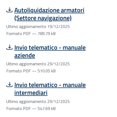
Scarica file:
Formato PDF — Dimensione 789.79 kB
Autoliquidazione armatori
(Settore navigazione)
Ultimo aggiornamento 19/12/2025
Formato PDF — 789.79 kB
Scarica file:
Formato PDF — Dimensione 510.05 kB
Invio telematico - manuale
aziende
Ultimo aggiornamento 29/12/2025
Formato PDF — 510.05 kB
Scarica file:
Formato PDF — Dimensione 547.69 kB
Invio telematico - manuale
intermediari
Ultimo aggiornamento 29/12/2025
Formato PDF — 547.69 kB