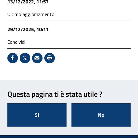
13/12/2022, 11:57
Ultimo aggiornamento
29/12/2025, 10:11
Condividi
Condividi su Facebook - Sito esterno - Apertura in 
X - Sito esterno - Apertura in nuova finestra
Invio Mail: apre il programma di posta el
Stampa pagina: scelta meno ecologic
Feedback
Questa pagina ti è stata utile ?
Si
No