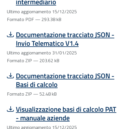
intermediario
Ultimo aggiornamento 15/12/2025
Formato PDF — 293.38 kB
Scarica file:
Formato ZIP — Dimensione 203.62 kB
Documentazione tracciato JSON -
Invio Telematico V1.4
Ultimo aggiornamento 31/01/2025
Formato ZIP — 203.62 kB
Scarica file:
Formato ZIP — Dimensione 52.48 kB
Documentazione tracciato JSON -
Basi di calcolo
Formato ZIP — 52.48 kB
Scarica file:
Formato PDF — Dimensione 478.62 kB
Visualizzazione basi di calcolo PAT
- manuale aziende
Ultimo aggiornamento 15/12/2025