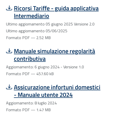
Scarica file:
Formato PDF — Dimensione 2.52 MB
Ricorsi Tariffe - guida applicativa
Intermediario
Ultimo aggiornamento 05 giugno 2025 Versione 2.0
Ultimo aggiornamento 05/06/2025
Formato PDF — 2.52 MB
Scarica file:
Formato PDF — Dimensione 457.60 kB
Manuale simulazione regolarità
contributiva
Aggiornamento: 6 giugno 2024 - Versione 1.0
Formato PDF — 457.60 kB
Scarica file:
Formato PDF — Dimensione 1.47 MB
Assicurazione infortuni domestici
- Manuale utente 2024
Aggiornamento: 8 luglio 2024
Formato PDF — 1.47 MB