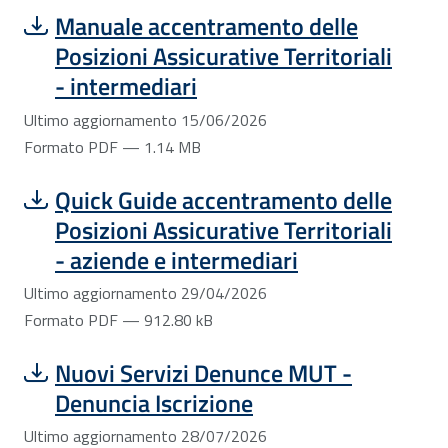
Scarica file:
Formato PDF — Dimensione 1.14 MB
Manuale accentramento delle
Posizioni Assicurative Territoriali
- intermediari
Ultimo aggiornamento 15/06/2026
Formato PDF — 1.14 MB
Scarica file:
Formato PDF — Dimensione 912.80 kB
Quick Guide accentramento delle
Posizioni Assicurative Territoriali
- aziende e intermediari
Ultimo aggiornamento 29/04/2026
Formato PDF — 912.80 kB
Scarica file:
Formato PDF — Dimensione 5.51 MB
Nuovi Servizi Denunce MUT -
Denuncia Iscrizione
Ultimo aggiornamento 28/07/2026