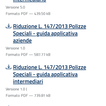
Versione 5.0
Formato PDF — 439.50 kB
Scarica file:
Formato PDF — Dimensione 587.77 kB
Riduzione L. 147/2013 Polizze
Speciali - guida applicativa
aziende
Versione 1.0
Formato PDF — 587.77 kB
Scarica file:
Formato PDF — Dimensione 739.81 kB
Riduzione L. 147/2013 Polizze
Speciali - guida applicativa
intermediari
Versione 1.0 (
Formato PDF — 739.81 kB