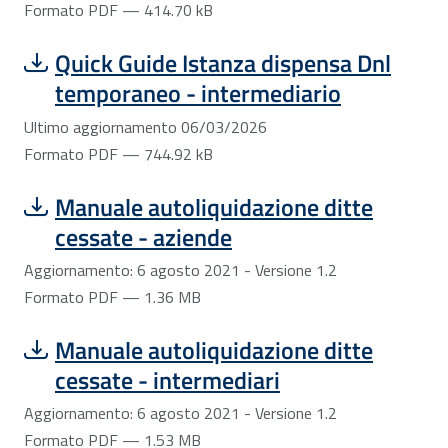
Formato PDF — 414.70 kB
Scarica file:
Formato PDF — Dimensione 744.92 kB
Quick Guide Istanza dispensa Dnl
temporaneo - intermediario
Ultimo aggiornamento 06/03/2026
Formato PDF — 744.92 kB
Scarica file:
Formato PDF — Dimensione 1.36 MB
Manuale autoliquidazione ditte
cessate - aziende
Aggiornamento: 6 agosto 2021 - Versione 1.2
Formato PDF — 1.36 MB
Scarica file:
Formato PDF — Dimensione 1.53 MB
Manuale autoliquidazione ditte
cessate - intermediari
Aggiornamento: 6 agosto 2021 - Versione 1.2
Formato PDF — 1.53 MB