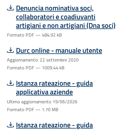
Scarica file:
Formato PDF — Dimensione 484.92 kB
Denuncia nominativa soci,
collaboratori e coadiuvanti
artigiani e non artigiani (Dna soci)
Formato PDF — 484.92 kB
Scarica file:
Formato PDF — Dimensione 1009.44 kB
Durc online - manuale utente
Aggiornamento: 22 settembre 2020
Formato PDF — 1009.44 kB
Scarica file:
Formato PDF — Dimensione 1.70 MB
Istanza rateazione - guida
applicativa aziende
Ultimo aggiornamento 19/06/2026
Formato PDF — 1.70 MB
Scarica file:
Formato PDF — Dimensione 1.76 MB
Istanza rateazione - guida