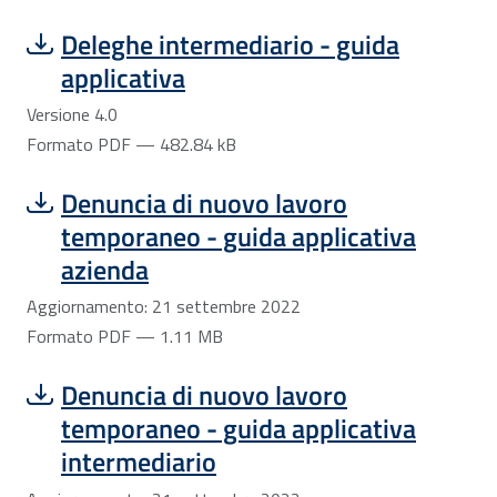
Scarica file:
Formato PDF — Dimensione 482.84 kB
Deleghe intermediario - guida
applicativa
Versione 4.0
Formato PDF — 482.84 kB
Scarica file:
Formato PDF — Dimensione 1.11 MB
Denuncia di nuovo lavoro
temporaneo - guida applicativa
azienda
Aggiornamento: 21 settembre 2022
Formato PDF — 1.11 MB
Scarica file:
Formato PDF — Dimensione 1.30 MB
Denuncia di nuovo lavoro
temporaneo - guida applicativa
intermediario