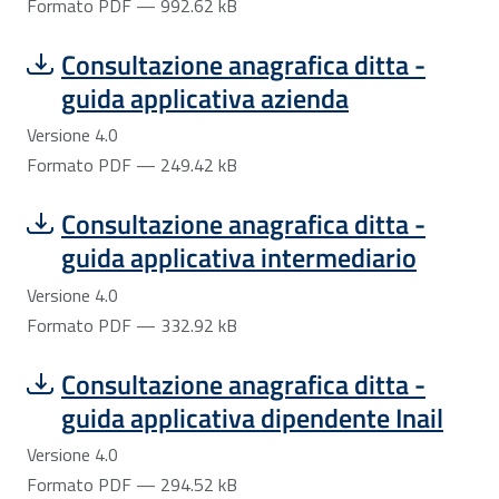
Formato PDF — 992.62 kB
Scarica file:
Formato PDF — Dimensione 249.42 kB
Consultazione anagrafica ditta -
guida applicativa azienda
Versione 4.0
Formato PDF — 249.42 kB
Scarica file:
Formato PDF — Dimensione 332.92 kB
Consultazione anagrafica ditta -
guida applicativa intermediario
Versione 4.0
Formato PDF — 332.92 kB
Scarica file:
Formato PDF — Dimensione 294.52 kB
Consultazione anagrafica ditta -
guida applicativa dipendente Inail
Versione 4.0
Formato PDF — 294.52 kB