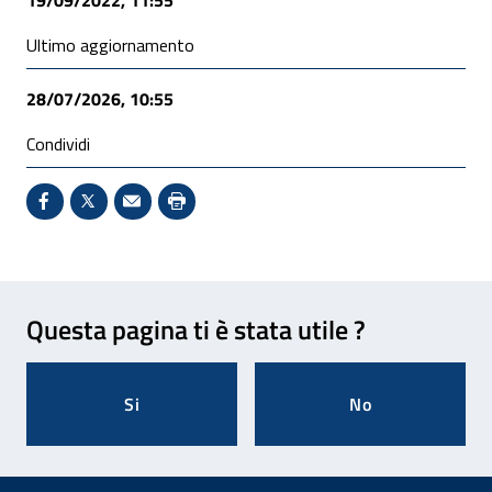
Ultimo aggiornamento
28/07/2026, 10:55
Condividi
Condividi su Facebook - Sito esterno - Apertura in 
X - Sito esterno - Apertura in nuova finestra
Invio Mail: apre il programma di posta el
Stampa pagina: scelta meno ecologic
Feedback
Questa pagina ti è stata utile ?
Si
No