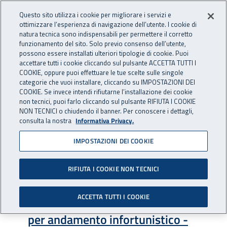
Accedi ai servizi online
For international visitors
Vai al menu principale
Vai al contenuto principale
Questo sito utilizza i cookie per migliorare i servizi e
ottimizzare l’esperienza di navigazione dell’utente. I cookie di
INAIL - Istituto Nazionale per 
natura tecnica sono indispensabili per permettere il corretto
Apri cerca
Apr
funzionamento del sito. Solo previo consenso dell’utente,
possono essere installati ulteriori tipologie di cookie. Puoi
Navigazione principale
accettare tutti i cookie cliccando sul pulsante ACCETTA TUTTI I
COOKIE, oppure puoi effettuare le tue scelte sulle singole
Navigazione - Ti trovi in:
Home
Assistenza e supporto
Guide e manuali operativi
categorie che vuoi installare, cliccando su IMPOSTAZIONI DEI
Gestione del rapporto assicurativo
COOKIE. Se invece intendi rifiutarne l’installazione dei cookie
non tecnici, puoi farlo cliccando sul pulsante RIFIUTA I COOKIE
NON TECNICI o chiudendo il banner. Per conoscere i dettagli,
Gestione del rapporto
consulta la nostra
Informativa Privacy.
assicurativo
IMPOSTAZIONI DEI COOKIE
RIFIUTA I COOKIE NON TECNICI
ALLEGATI
ACCETTA TUTTI I COOKIE
Scarica file:
Formato PDF — Dimensione 1.80 MB
Ricorsi Oscillazione tasso medio
per andamento infortunistico -