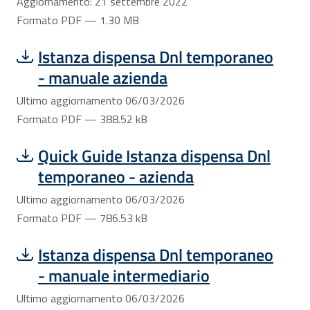
Aggiornamento: 21 settembre 2022
Formato PDF — 1.30 MB
Scarica file:
Formato PDF — Dimensione 388.52 kB
Istanza dispensa Dnl temporaneo
- manuale azienda
Ultimo aggiornamento 06/03/2026
Formato PDF — 388.52 kB
Scarica file:
Formato PDF — Dimensione 786.53 kB
Quick Guide Istanza dispensa Dnl
temporaneo - azienda
Ultimo aggiornamento 06/03/2026
Formato PDF — 786.53 kB
Scarica file:
Formato PDF — Dimensione 414.70 kB
Istanza dispensa Dnl temporaneo
- manuale intermediario
Ultimo aggiornamento 06/03/2026