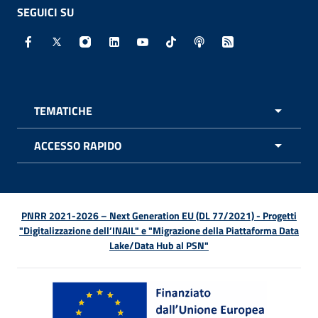
SEGUICI SU
Facebook - Sito esterno - Apertura in nuova finestra
X - Sito esterno - Apertura in nuova finestra
Instagram - Sito esterno - Apertura in nuo
Linkedin - Sito esterno - Apertura in 
Youtube - Sito esterno - Apertur
TikTok - Sito esterno - Ape
Spreaker - Sito estern
Feed RSS - Apert
TEMATICHE
APRI 
ACCESSO RAPIDO
APRI 
PNRR 2021-2026 – Next Generation EU (DL 77/2021) - Progetti
"Digitalizzazione dell’INAIL" e "Migrazione della Piattaforma Data
Lake/Data Hub al PSN"