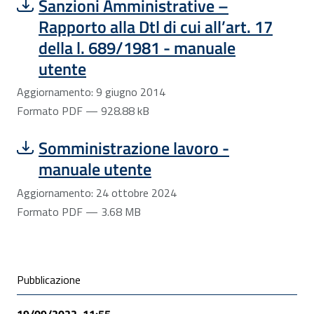
Scarica file:
Formato PDF — Dimensione 928.88 kB
Sanzioni Amministrative –
Rapporto alla Dtl di cui all’art. 17
della l. 689/1981 - manuale
utente
Aggiornamento: 9 giugno 2014
Formato PDF — 928.88 kB
Scarica file:
Formato PDF — Dimensione 3.68 MB
Somministrazione lavoro -
manuale utente
Aggiornamento: 24 ottobre 2024
Formato PDF — 3.68 MB
Condivisione social
Pubblicazione
19/09/2022, 11:55