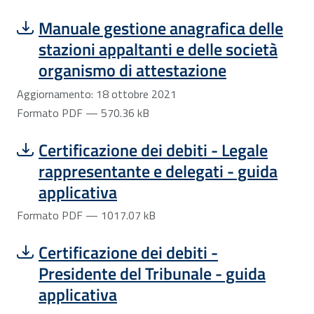
Scarica file:
Formato PDF — Dimensione 570.36 kB
Manuale gestione anagrafica delle
stazioni appaltanti e delle società
organismo di attestazione
Aggiornamento: 18 ottobre 2021
Formato PDF — 570.36 kB
Scarica file:
Formato PDF — Dimensione 1017.07 kB
Certificazione dei debiti - Legale
rappresentante e delegati - guida
applicativa
Formato PDF — 1017.07 kB
Scarica file:
Formato PDF — Dimensione 992.62 kB
Certificazione dei debiti -
Presidente del Tribunale - guida
applicativa