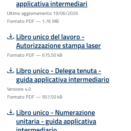
applicativa intermediari
Ultimo aggiornamento 19/06/2026
Formato PDF — 1.76 MB
Scarica file:
Formato PDF — Dimensione 675.50 kB
Libro unico del lavoro -
Autorizzazione stampa laser
Formato PDF — 675.50 kB
Scarica file:
Formato PDF — Dimensione 957.50 kB
Libro unico - Delega tenuta -
guida applicativa intermediario
Versione 4.0
Formato PDF — 957.50 kB
Scarica file:
Formato PDF — Dimensione 439.50 kB
Libro unico - Numerazione
unitaria - guida applicativa
intermediario