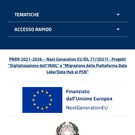
TEMATICHE
APRI 
ACCESSO RAPIDO
APRI 
PNRR 2021-2026 – Next Generation EU (DL 77/2021) - Progetti
"Digitalizzazione dell’INAIL" e "Migrazione della Piattaforma Data
Lake/Data Hub al PSN"