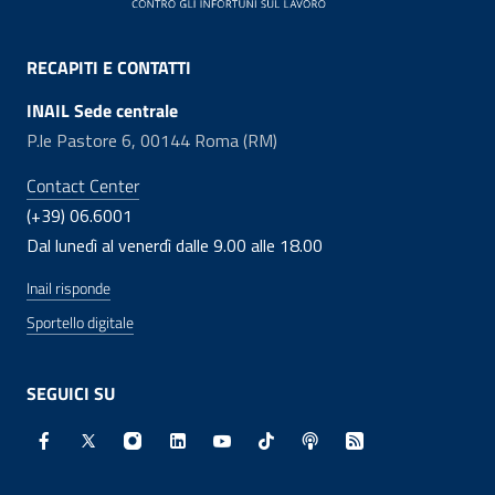
RECAPITI E CONTATTI
INAIL Sede centrale
P.le Pastore 6, 00144 Roma (RM)
Contact Center
(+39) 06.6001
Dal lunedì al venerdì dalle 9.00 alle 18.00
Inail risponde
Sportello digitale
SEGUICI SU
Facebook - Sito esterno - Apertura in nuova finestra
X - Sito esterno - Apertura in nuova finestra
Instagram - Sito esterno - Apertura in nuo
Linkedin - Sito esterno - Apertura in 
Youtube - Sito esterno - Apertur
TikTok - Sito esterno - Ape
Spreaker - Sito estern
Feed RSS - Apert