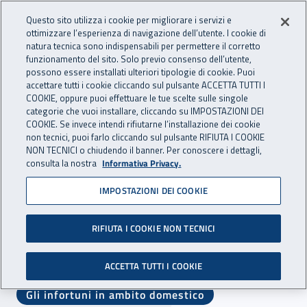
Accedi ai servizi online
For international visitors
Vai al menu principale
Vai al contenuto principale
Questo sito utilizza i cookie per migliorare i servizi e
ottimizzare l’esperienza di navigazione dell’utente. I cookie di
natura tecnica sono indispensabili per permettere il corretto
Apri cerca
Apr
ASSICURAZIONE
INAIL - Istituto Nazionale per 
funzionamento del sito. Solo previo consenso dell’utente,
possono essere installati ulteriori tipologie di cookie. Puoi
Navigazione principale
accettare tutti i cookie cliccando sul pulsante ACCETTA TUTTI I
COOKIE, oppure puoi effettuare le tue scelte sulle singole
Navigazione - Ti trovi in:
Home Assicurazione
Assicurazioni speciali
Lavoro domestico
categorie che vuoi installare, cliccando su IMPOSTAZIONI DEI
(casalinghe/i)
COOKIE. Se invece intendi rifiutarne l’installazione dei cookie
non tecnici, puoi farlo cliccando sul pulsante RIFIUTA I COOKIE
NON TECNICI o chiudendo il banner. Per conoscere i dettagli,
Lavoro domestico
consulta la nostra
Informativa Privacy.
(casalinghe/i)
IMPOSTAZIONI DEI COOKIE
RIFIUTA I COOKIE NON TECNICI
Esplora:
L'assicurazione in ambito domestico
ACCETTA TUTTI I COOKIE
Gli infortuni in ambito domestico