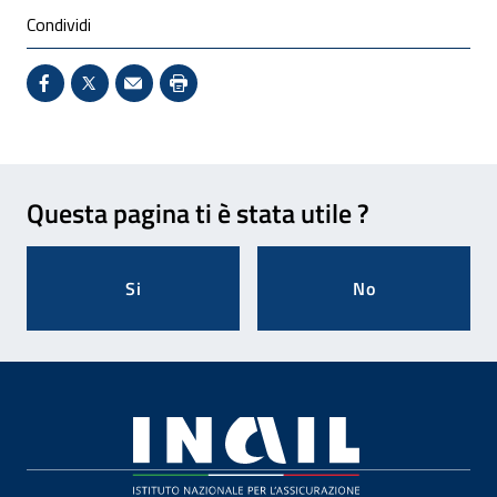
Condividi
Condividi su Facebook - Sito esterno - Apertura in 
X - Sito esterno - Apertura in nuova finestra
Invio Mail: apre il programma di posta el
Stampa pagina: scelta meno ecologic
Feedback
Questa pagina ti è stata utile ?
Si
No
Footer