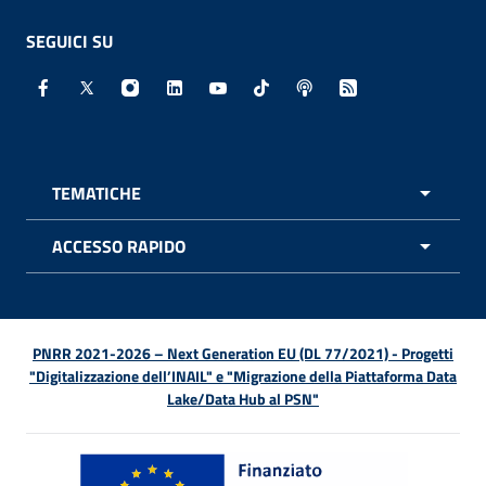
SEGUICI SU
Facebook - Sito esterno - Apertura in nuova finestra
X - Sito esterno - Apertura in nuova finestra
Instagram - Sito esterno - Apertura in nuo
Linkedin - Sito esterno - Apertura in 
Youtube - Sito esterno - Apertur
TikTok - Sito esterno - Ape
Spreaker - Sito estern
Feed RSS - Apert
TEMATICHE
APRI 
ACCESSO RAPIDO
APRI 
PNRR 2021-2026 – Next Generation EU (DL 77/2021) - Progetti
"Digitalizzazione dell’INAIL" e "Migrazione della Piattaforma Data
Lake/Data Hub al PSN"