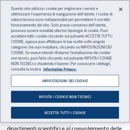
Accedi ai servizi online
For international visitors
Vai al menu principale
Vai al contenuto principale
Questo sito utilizza i cookie per migliorare i servizi e
ottimizzare l’esperienza di navigazione dell’utente. I cookie di
INAIL - Istituto Nazionale per 
natura tecnica sono indispensabili per permettere il corretto
Apri cerca
Apr
funzionamento del sito. Solo previo consenso dell’utente,
possono essere installati ulteriori tipologie di cookie. Puoi
Navigazione principale
accettare tutti i cookie cliccando sul pulsante ACCETTA TUTTI I
COOKIE, oppure puoi effettuare le tue scelte sulle singole
Navigazione - Ti trovi in:
Home
Inail comunica
News
categorie che vuoi installare, cliccando su IMPOSTAZIONI DEI
COOKIE. Se invece intendi rifiutarne l’installazione dei cookie
non tecnici, puoi farlo cliccando sul pulsante RIFIUTA I COOKIE
NON TECNICI o chiudendo il banner. Per conoscere i dettagli,
20 marzo 2025
consulta la nostra
Informativa Privacy.
IMPOSTAZIONI DEI COOKIE
Online il Piano delle attività
di ricerca Inail 2025-2027
RIFIUTA I COOKIE NON TECNICI
Caratterizzato da una maggiore spinta
ACCETTA TUTTI I COOKIE
all’interdisciplinarità, all’impegno sinergico tra i
dipartimenti scientifici e al coinvolgimento delle