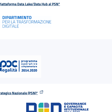
 Piattaforma Data Lake/Data Hub al PSN"
rategico Nazionale (PSN)"