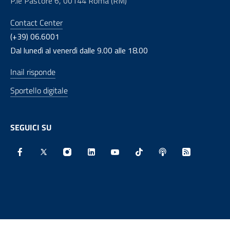
P.le Pastore 6, 00144 Roma (RM)
Contact Center
(+39) 06.6001
Dal lunedì al venerdì dalle 9.00 alle 18.00
Inail risponde
Sportello digitale
SEGUICI SU
Facebook - Sito esterno - Apertura in nuova finestra
X - Sito esterno - Apertura in nuova finestra
Instagram - Sito esterno - Apertura in nu
Linkedin - Sito esterno - Apertura 
Youtube - Sito esterno - Aper
TikTok - Sito esterno -
Spreaker - Sito e
Feed RSS - 