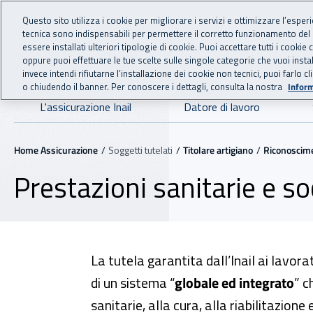
For international visitors
Vai al menu principale
Vai al contenuto principale
Questo sito utilizza i cookie per migliorare i servizi e ottimizzare l’esper
tecnica sono indispensabili per permettere il corretto funzionamento del
essere installati ulteriori tipologie di cookie. Puoi accettare tutti i cook
ASSICURAZIO
INAIL - Istituto Nazionale
oppure puoi effettuare le tue scelte sulle singole categorie che vuoi ins
invece intendi rifiutarne l’installazione dei cookie non tecnici, puoi farl
o chiudendo il banner. Per conoscere i dettagli, consulta la nostra
Inform
Navigazione principale
L'assicurazione Inail
Datore di lavoro
Navigazione - Ti trovi in:
Home Assicurazione
Soggetti tutelati
Titolare artigiano
Riconoscimen
Prestazioni sanitarie e so
La tutela garantita dall’Inail ai lavor
di un sistema “
globale ed integrato
” c
sanitarie, alla cura, alla riabilitazione