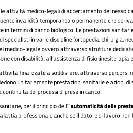
lle attività medico-legali di accertamento del nesso c
guente invalidità temporanea o permanente che deriva 
 in termini di danno biologico. Le prestazioni sanitarie
specialisti in varie discipline (ortopedia, chirurgia, ne
a del medico-legale ovvero attraverso strutture dedicat
sone con disabilità, all’assistenza di fisiokinesiterapia 
ttività finalizzate a soddisfare, attraverso percorsi riab
hiedono unitariamente prestazioni sanitarie e azioni di
a continuità dei processi di presa in carico.
nitarie, per il principio dell’”
automaticità delle prest
malattia professionale anche se il datore di lavoro no