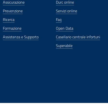
Assicurazione
Durc online
Prevenzione
Servizi online
Ricerca
Faq
Formazione
Open Data
Assistenza e Supporto
Casellario centrale infortuni
Superabile
ova finestra
in nuova finestra
tura in nuova finestra
 Apertura in nuova finestra
sterno - Apertura in nuova finestra
Apertura nella stessa finestra