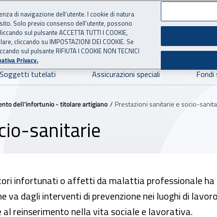
ienza di navigazione dell’utente. I cookie di natura
 sito. Solo previo consenso dell’utente, possono
ie cliccando sul pulsante ACCETTA TUTTI I COOKIE,
NE
 per l'Assicurazione contro 
tallare, cliccando su IMPOSTAZIONI DEI COOKIE. Se
o cliccando sul pulsante RIFIUTA I COOKIE NON TECNICI
ativa Privacy.
Soggetti tutelati
Assicurazioni speciali
Fondi 
to dell'infortunio - titolare artigiano
Prestazioni sanitarie e socio-sanita
cio-sanitarie
atori infortunati o affetti da malattia professionale h
he va dagli interventi di prevenzione nei luoghi di lavo
 e al reinserimento nella vita sociale e lavorativa.