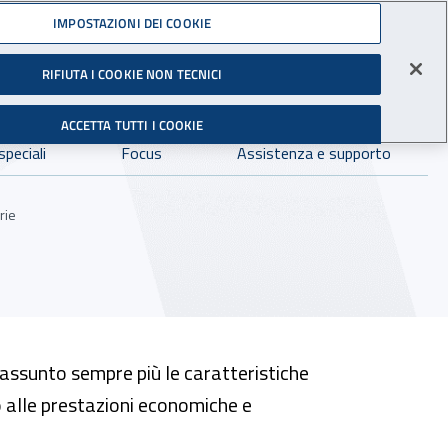
Accedi ai servizi online
IMPOSTAZIONI DEI COOKIE
RIFIUTA I COOKIE NON TECNICI
Facebook - Sito esterno - Apertura in nuova finestra
X- Sito esterno - Apertura in nuova finestra
Instagram - Sito esterno - Apertura in 
Linkedin - Sito esterno - Apertur
Youtube - Sito esterno - A
Tiktok - Sito estern
Spreaker - Si
Feed R
gli Infortuni sul Lavoro
Avvia r
ACCETTA TUTTI I COOKIE
Dove cercare:
speciali
Focus
Assistenza e supporto
rie
a assunto sempre più le caratteristiche
ro alle prestazioni economiche e